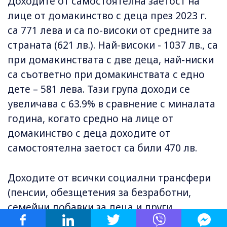
Доходите от самостоятелна заетост на
лице от домакинство с деца през 2023 г.
са 771 лева и са по-високи от средните за
страната (621 лв.). Най-високи - 1037 лв., са
при домакинствата с две деца, най-ниски
са съответно при домакинствата с едно
дете – 581 лева. Тази група доходи се
увеличава с 63.9% в сравнение с миналата
година, когато средно на лице от
домакинство с деца доходите от
самостоятелна заетост са били 470 лв.
Доходите от всички социални трансфери
(пенсии, обезщетения за безработни,
семейни добавки за деца и други
социални помощи и обезщетения) средно