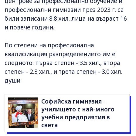
центрове за професионално обучение и
професионални гимназии през 2023 г. са
били записани 8.8 хил. лица на възраст 16
и повече години.
По степени на професионална
квалификация разпределението им е
следното: първа степен - 3.5 хил., втора
степен - 2.3 хил., и трета степен - 3.0 хил.
души.
Софийска гимназия -
училището с най-много
учебни предприятия в
света