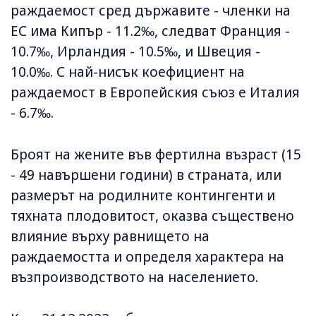
раждаемост сред държавите - членки на
ЕС има Кипър - 11.2‰, следват Франция -
10.7‰, Ирландия - 10.5‰, и Швеция -
10.0‰. С най-нисък коефициент на
раждаемост в Европейския съюз е Италия
- 6.7‰.
Броят на жените във фертилна възраст (15
- 49 навършени години) в страната, или
размерът на родилните контингенти и
тяхната плодовитост, оказва съществено
влияние върху равнището на
раждаемостта и определя характера на
възпроизводството на населението.