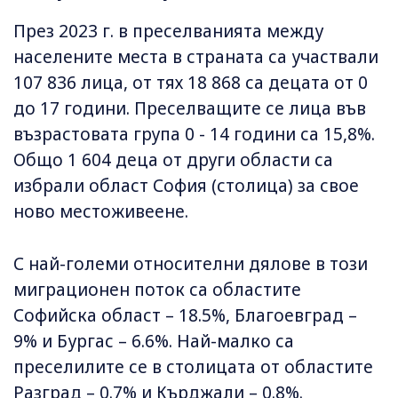
През 2023 г. в преселванията между
населените места в страната са участвали
107 836 лица, от тях 18 868 са децата от 0
до 17 години. Преселващите се лица във
възрастовата група 0 - 14 години са 15,8%.
Общо 1 604 деца от други области са
избрали област София (столица) за свое
ново местоживеене.
С най-големи относителни дялове в този
миграционен поток са областите
Софийска област – 18.5%, Благоевград –
9% и Бургас – 6.6%. Най-малко са
преселилите се в столицата от областите
Разград – 0.7% и Кърджали – 0.8%.