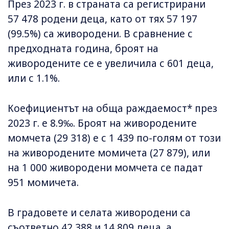
През 2023 г. в страната са регистрирани
57 478 родени деца, като от тях 57 197
(99.5%) са живородени. В сравнение с
предходната година, броят на
живородените се е увеличила с 601 деца,
или с 1.1%.
Коефициентът на обща раждаемост* през
2023 г. е 8.9‰. Броят на живородените
момчета (29 318) е с 1 439 по-голям от този
на живородените момичета (27 879), или
на 1 000 живородени момчета се падат
951 момичета.
В градовете и селата живородени са
съответно 42 388 и 14 809 деца, а