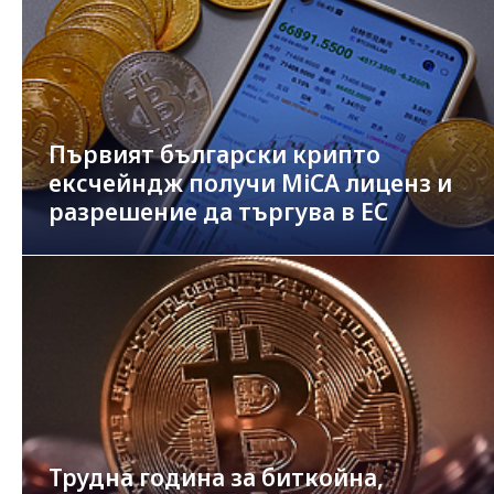
Първият български крипто
ексчейндж получи MiCA лиценз и
разрешение да търгува в ЕС
Трудна година за биткойна,