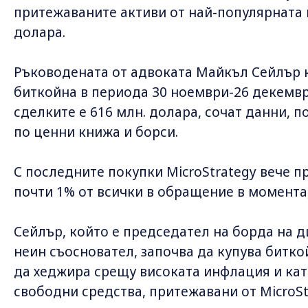
притежаваните активи от най-популярната 
долара.
Ръководената от адвоката Майкъл Сейлър 
биткойна в периода 30 ноември-26 декемвр
сделките е 616 млн. долара, сочат данни,
по ценни книжа и борси.
С последните покупки MicroStrategy вече п
почти 1% от всички в обращение в момента,
Сейлър, който е председател на борда на 
неин съосновател, започва да купува биткой
да хеджира срещу високата инфлация и ка
свободни средства, притежавани от MicroSt