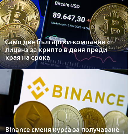
Само две български компании с
лиценз за крипто в деня преди
края на срока
Binance сменя курса за получаване