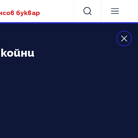
нсов буквар
ткойни