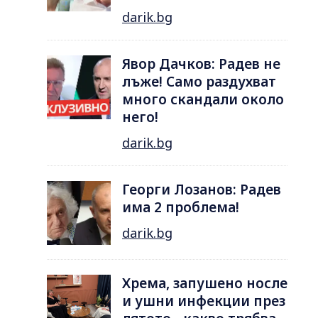
darik.bg
Явор Дачков: Радев не
лъже! Само раздухват
много скандали около
него!
darik.bg
Георги Лозанов: Радев
има 2 проблема!
darik.bg
Хрема, запушено носле
и ушни инфекции през