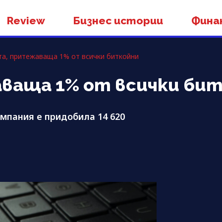
Review
Бизнес истории
Фина
а, притежаваща 1% от всички биткойни
ваща 1% от всички би
мпания е придобила 14 620