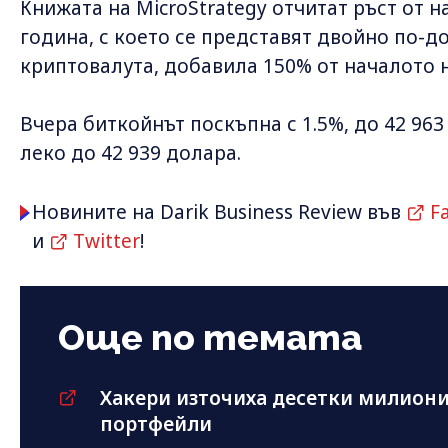
Книжата на MicroStrategy отчитат ръст от 
година, с което се представят двойно по-д
криптовалута, добавила 150% от началото н
Вчера биткойнът поскъпна с 1.5%, до 42 963
леко до 42 939 долара.
Новините на Darik Business Review във
F
и
Twitter
!
Още по темата
Хакери източиха десетки милиони
портфейли