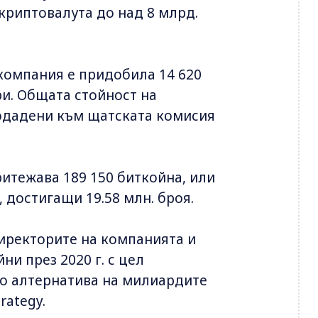
криптовалута до над 8 млрд.
компания е придобила 14 620
и. Общата стойност на
 подадени към щатската комисия
ритежава 189 150 биткойна, или
 достигащи 19.58 млн. броя.
директорите на компанията и
ни през 2020 г. с цел
то алтернатива на милиардите
rategy.