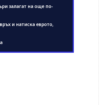
ъри залагат на още по-
връх и натиска еврото,
ра