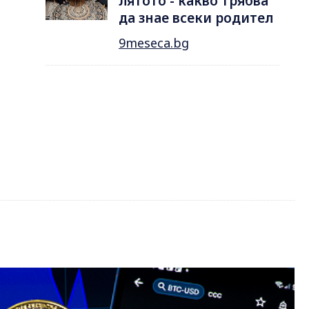
лятотo - какво трябва
да знае всеки родител
9meseca.bg