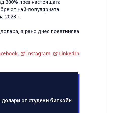
над 300% през настоящата
обре от най-популярната
а 2023 г.
 доларa, a рано днес поевтинява
acebook
,
Instagram
,
LinkedIn
 долари от студени биткойн