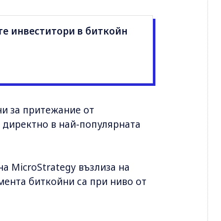
те инвеститори в биткойн
и за притежание от
и директно в най-популярната
а MicroStrategy възлиза на
мента биткойни са при ниво от