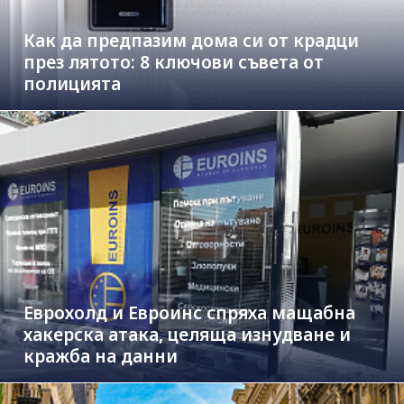
Как да предпазим дома си от крадци
през лятото: 8 ключови съвета от
полицията
Еврохолд и Евроинс спряха мащабна
хакерска атака, целяща изнудване и
кражба на данни