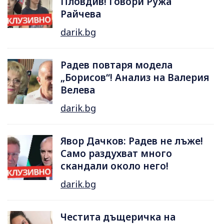
Пловдив! Говори Ружа
Райчева
darik.bg
Радев повтаря модела
„Борисов“! Анализ на Валерия
Велева
darik.bg
Явор Дачков: Радев не лъже!
Само раздухват много
скандали около него!
darik.bg
Честита дъщеричка на