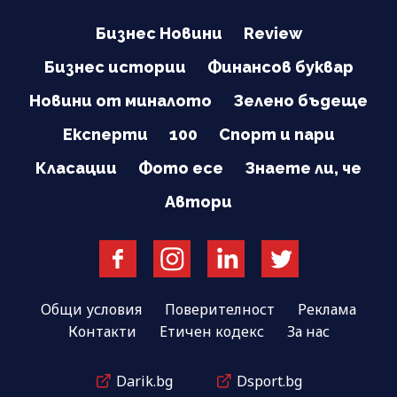
Бизнес Новини
Review
Бизнес истории
Финансов буквар
Новини от миналото
Зелено бъдеще
Експерти
100
Спорт и пари
Класации
Фото есе
Знаете ли, че
Автори
Общи условия
Поверителност
Реклама
Контакти
Етичен кодекс
За нас
Darik.bg
Dsport.bg