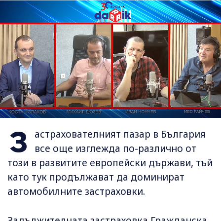
З
астрахователният пазар в България
все още изглежда по-различно от
този в развитите европейски държави, тъй
като тук продължават да доминират
автомобилните застраховки.
Задължителната застраховка Гражданска