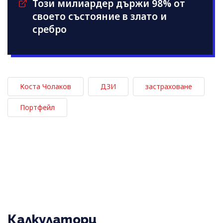
Този милиардер държи 98% от
своето състояние в злато и
сребро
Коста Чолаков
ДЗИ
застраховане
Портфейл
Калкулатори