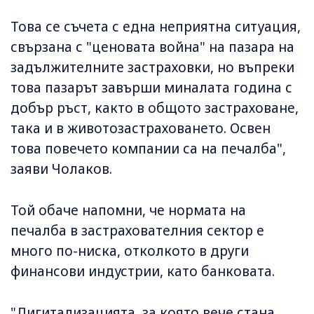
Това се съчета с една неприятна ситуация,
свързана с "ценовата война" на пазара на
задължителните застраховки, но въпреки
това пазарът завърши миналата година с
добър ръст, както в общото застраховане,
така и в животозастраховането. Освен
това повечето компании са на печалба",
заяви Чолаков.
Той обаче напомни, че нормата на
печалба в застрахователния сектор е
много по-ниска, отколкото в други
финансови индустрии, като банковата.
"Дигитализацията, за която вече стана