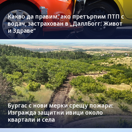
Какво да правим, ако претърпим ПТП с
водач, застрахован в „ДаллБогг: Живот
и Здраве“
Бургас с нови мерки срещу пожари:
Изгражда защитни ивици около
квартали и села