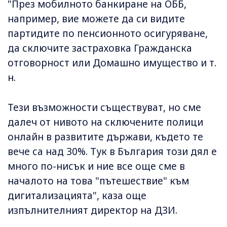
"През мобилното банкиране на ОББ,
например, вие можете да си видите
партидите по пенсионното осигуряване,
да сключите застраховка Гражданска
отговорност или Домашно имущество и т.
н.
Тези възможности съществуват, но сме
далеч от нивото на сключените полици
онлайн в развитите държави, където те
вече са над 30%. Тук в България този дял е
много по-нисък и ние все още сме в
началото на това "пътешествие" към
дигитализацията", каза още
изпълнителният директор на ДЗИ.