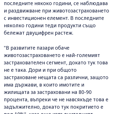
последните някоко години, се наблюдава
и раздвижване при животозастраховането
с инвестиционен елемент. В последните
няколко години теди продукти също
бележат двуцифрен растеж.
"В развитите пазари обаче
животозастраховането е най-големият
застрахователен сегмент, докато тук това
не е така. Дори и при общото
застраховане нещата са различни, защото
има държави, в които имотите и
жилищата за застраховани на 80-90
процента, въпреки че не навсякъде това е
задължително, докато тук покритието е