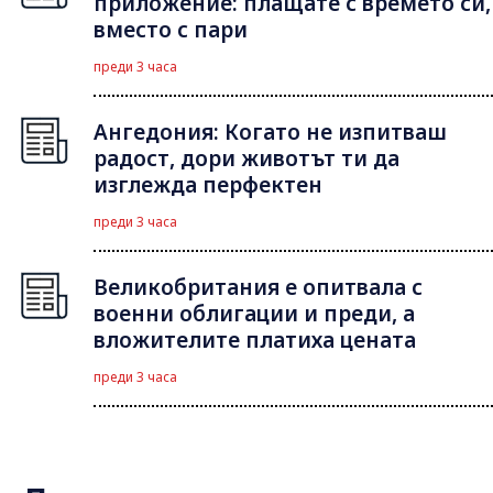
приложение: плащате с времето си,
вместо с пари
преди 3 часа
Ангедония: Когато не изпитваш
радост, дори животът ти да
изглежда перфектен
преди 3 часа
Великобритания е опитвала с
военни облигации и преди, а
вложителите платиха цената
преди 3 часа