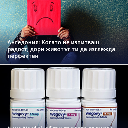
Ангедония: Когато не изпитваш
радост, дори животът ти да изглежда
перфектен