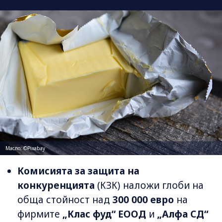
Масло; ©Pixabay
Комисията за защита на
конкуренцията
(КЗК) наложи глоби на
обща стойност над
300 000 евро
на
фирмите
„Клас фуд“ ЕООД
и
„Алфа СД“