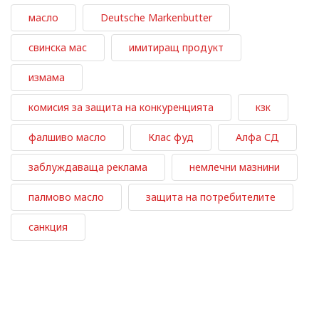
масло
Deutsche Markenbutter
свинска мас
имитиращ продукт
измама
комисия за защита на конкуренцията
кзк
фалшиво масло
Клас фуд
Алфа СД
заблуждаваща реклама
немлечни мазнини
палмово масло
защита на потребителите
санкция