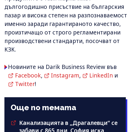
дългогодишно присъствие на българския
пазар и висока степен на разпознаваемост
именно заради гарантираното качество,
произтичащо от строго регламентирани
производствени стандарти, посочват от
КЗК.
Новините на Darik Business Review във
Facebook
,
Instagram
,
LinkedIn
и
Twitter
!
Още по темата
Канализацията в „Драгалевци“ се
забави с 865 дни, София иска