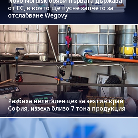
Novo Nordisk обяви първата държава
от ЕС, в която ще пусне хапчето за
отслабване Wegovy
Разбиха нелегален цех за зехтин край
София, иззеха близо 7 тона продукция