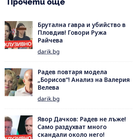
Прочети още
Брутална гавра и убийство в
Пловдив! Говори Ружа
Райчева
darik.bg
Радев повтаря модела
„Борисов“! Анализ на Валерия
Велева
darik.bg
Явор Дачков: Радев не лъже!
Само раздухват много
скандали около него!