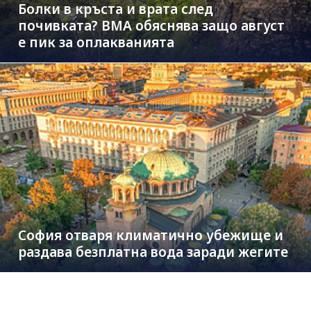
Болки в кръста и врата след
почивката? ВМА обяснява защо август
е пик за оплакванията
София отваря климатично убежище и
раздава безплатна вода заради жегите