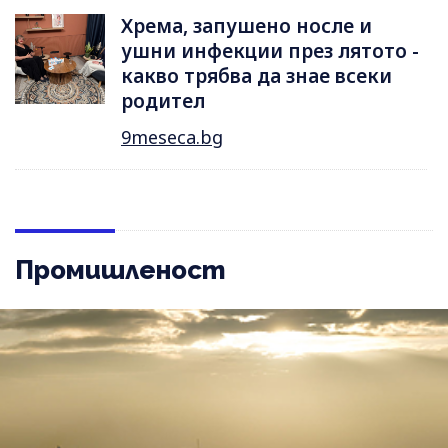
Хрема, запушено носле и
ушни инфекции през лятотo -
какво трябва да знае всеки
родител
9meseca.bg
Промишленост