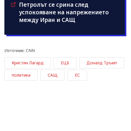
Петролът се срина след
успокояване на напрежението
между Иран и САЩ
Източник: CNN
Кристин Лагард
ЕЦБ
Доналд Тръмп
политика
САЩ
ЕС