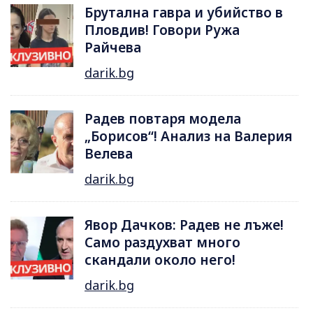
Брутална гавра и убийство в
Пловдив! Говори Ружа
Райчева
darik.bg
Радев повтаря модела
„Борисов“! Анализ на Валерия
Велева
darik.bg
Явор Дачков: Радев не лъже!
Само раздухват много
скандали около него!
darik.bg