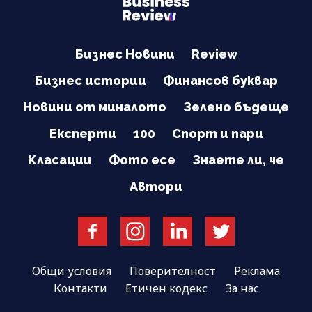
Бизнес Новини
Review
Бизнес истории
Финансов буквар
Новини от миналото
Зелено бъдеще
Експерти
100
Спорт и пари
Класации
Фото есе
Знаете ли, че
Автори
Общи условия
Поверителност
Реклама
Контакти
Етичен кодекс
За нас