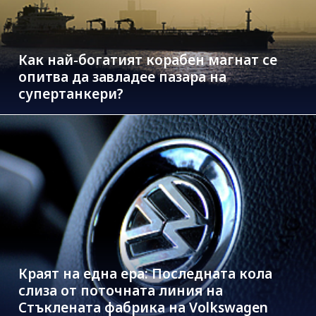
Как най-богатият корабен магнат се
опитва да завладее пазара на
супертанкери?
Краят на една ера: Последната кола
слиза от поточната линия на
Стъклената фабрика на Volkswagen