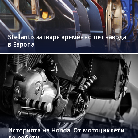
Stellantis затваря временно пет завода
в Европа
Историята на Honda: От мотоциклети
до роботи