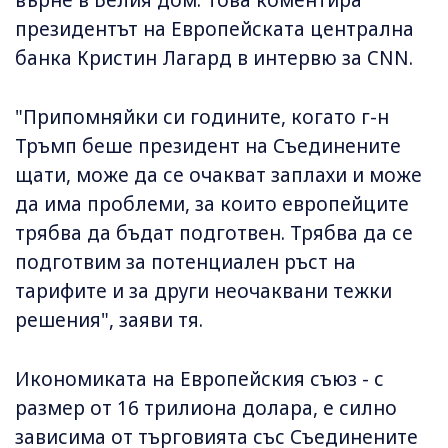
върне в Белия дом. Това коментира
президентът на Европейската централна
банка Кристин Лагард в интервю за CNN.
"Припомняйки си годините, когато г-н
Тръмп беше президент на Съединените
щати, може да се очакват заплахи и може
да има проблеми, за които европейците
трябва да бъдат подготвен. Трябва да се
подготвим за потенциален ръст на
тарифите и за други неочаквани тежки
решения", заяви тя.
Икономиката на Европейския съюз - с
размер от 16 трилиона долара, е силно
зависима от търговията със Съединените