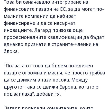
Това би означавало интегриране на
финансовите пазари на ЕС, за да могат по-
малките компании да набират
финансиране и да се насърчат
иновациите. Лагард призова още
професионалните квалификации да бъдат
еднакво признати в страните-членки на
блока.
"Ползата от това да бъдем по-единен
пазар е огромна и мисля, че просто трябва
да се движим в тази посока. Между
другото, така се движи Европа, когато е
под заплаха“, добави тя.
Лагард подкрепи коментарите, които