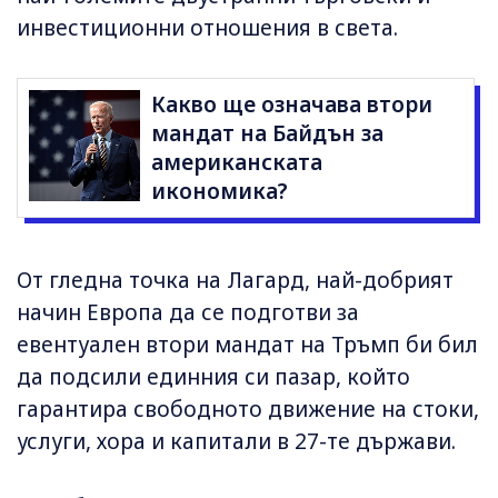
инвестиционни отношения в света.
Какво ще означава втори
мандат на Байдън за
американската
икономика?
От гледна точка на Лагард, най-добрият
начин Европа да се подготви за
евентуален втори мандат на Тръмп би бил
да подсили единния си пазар, който
гарантира свободното движение на стоки,
услуги, хора и капитали в 27-те държави.