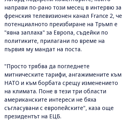
направи по-рано този месец в интервю за
френския телевизионен канал France 2, че
потенциалното преизбиране на Тръмп е
"явна заплаха" за Европа, съдейки по
политиките, прилагани по време на
първия му мандат на поста.
"Просто трябва да погледнете
митническите тарифи, ангажимените към
НАТО и към борбата срещу изменението
на климата. Поне в тези три области
американските интереси не бяха
съгласувани с европейските", каза още
президентът на ЕЦБ.