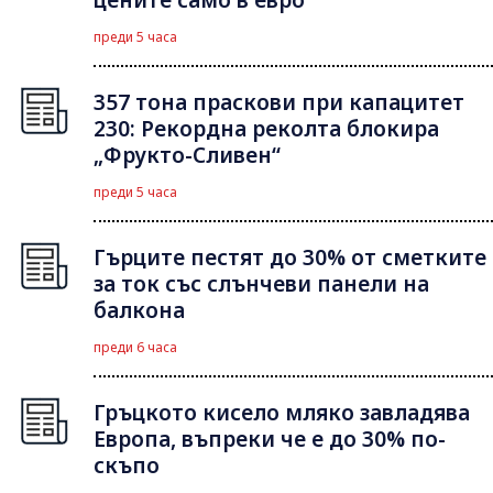
цените само в евро
преди 5 часа
357 тона праскови при капацитет
230: Рекордна реколта блокира
„Фрукто-Сливен“
преди 5 часа
Гърците пестят до 30% от сметките
за ток със слънчеви панели на
балкона
преди 6 часа
Гръцкото кисело мляко завладява
Европа, въпреки че е до 30% по-
скъпо