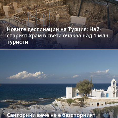
Новите дестинации на Турция: Най-
старият храм в света очаква над 1 млн.
туристи
Санторини вече не е безспорният