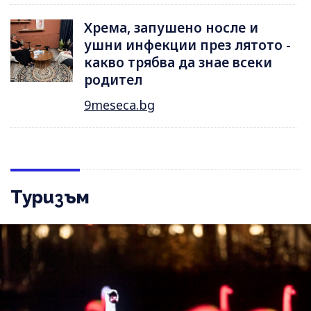
Хрема, запушено носле и
ушни инфекции през лятотo -
какво трябва да знае всеки
родител
9meseca.bg
Туризъм