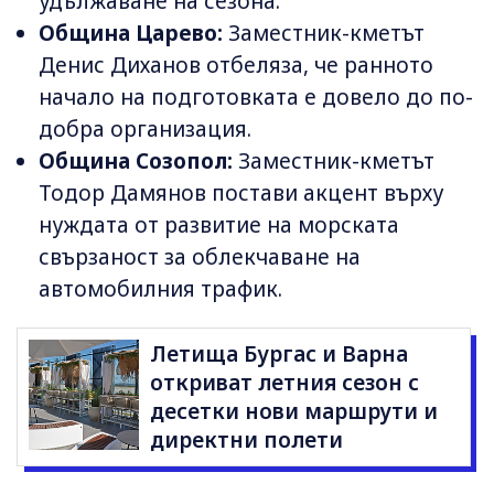
удължаване на сезона.
Община Царево:
Заместник-кметът
Денис Диханов отбеляза, че ранното
начало на подготовката е довело до по-
добра организация.
Община Созопол:
Заместник-кметът
Тодор Дамянов постави акцент върху
нуждата от развитие на морската
свързаност за облекчаване на
автомобилния трафик.
Летища Бургас и Варна
откриват летния сезон с
десетки нови маршрути и
директни полети