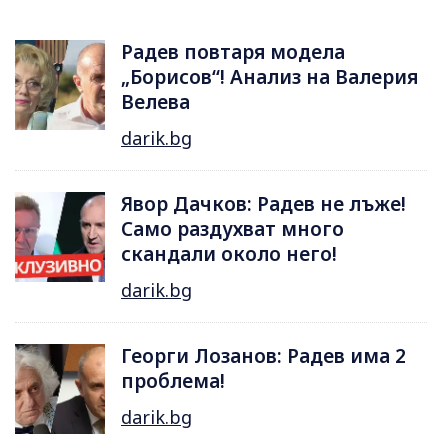
Радев повтаря модела
„Борисов“! Анализ на Валерия
Велева
darik.bg
Явор Дачков: Радев не лъже!
Само раздухват много
скандали около него!
darik.bg
Георги Лозанов: Радев има 2
проблема!
darik.bg