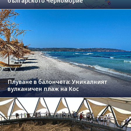
българското Черноморие
Плуване в балончета: Уникалният
вулканичен плаж на Кос