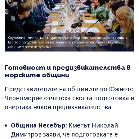
Служебният министър на туризма Ирена Георгиева проведе работна среща в
Бургас с представители на местната власт и контролните институции;
©Министерство на туризма
Готовност и предизвикателства в
морските общини
Представителите на общините по Южното
Черноморие отчетоха своята подготовка и
очертаха някои предизвикателства.
Община Несебър:
Кметът Николай
Димитров заяви, че подготовката е