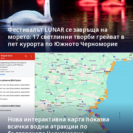
Фестивалът LUNAR се завръща на
морето: 17 светлинни творби грейват в
пет курорта по Южното Черноморие
Нова интерактивна карта показва
всички водни атракции по