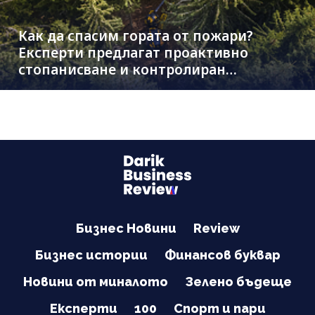
Как да спасим гората от пожари?
Експерти предлагат проактивно
стопанисване и контролиран
дърводобив
Бизнес Новини
Review
Бизнес истории
Финансов буквар
Новини от миналото
Зелено бъдеще
Експерти
100
Спорт и пари