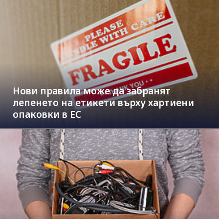
Нови правила може да забранят
лепенето на етикети върху хартиени
опаковки в ЕС