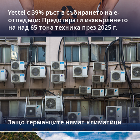
Yettel с 39% ръст в събирането на е-
отпадъци: Предотврати изхвърлянето
на над 65 тона техника през 2025 г.
Защо германците нямат климатици