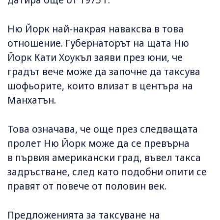
датира още от 1975 г.
Ню Йорк най-накрая наваксва в това
отношение. Губернаторът на щата Ню
Йорк Кати Хоукъл заяви през юни, че
градът вече може да започне да таксува
шофьорите, които влизат в центъра на
Манхатън.
Това означава, че още през следващата
пролет Ню Йорк може да се превърна
в първия американски град, въвел такса
задръстване, след като подобни опити се
правят от повече от половин век.
Предложенията за таксуване на