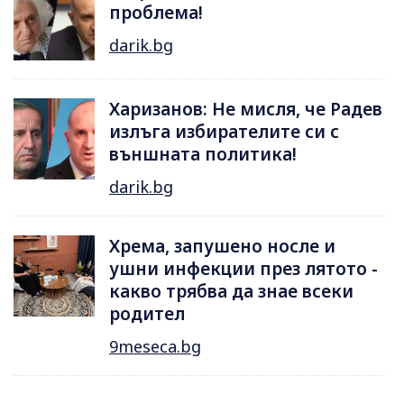
проблема!
darik.bg
Харизанов: Не мисля, че Радев
излъга избирателите си с
външната политика!
darik.bg
Хрема, запушено носле и
ушни инфекции през лятотo -
какво трябва да знае всеки
родител
9meseca.bg