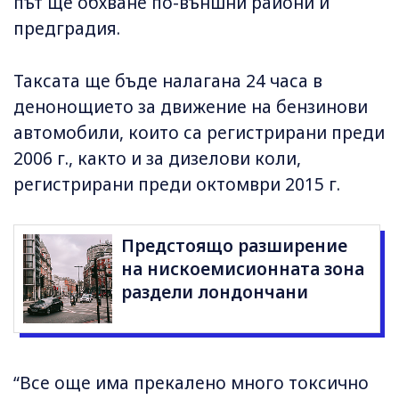
път ще обхване по-външни райони и
предградия.
Таксата ще бъде налагана 24 часа в
денонощието за движение на бензинови
автомобили, които са регистрирани преди
2006 г., както и за дизелови коли,
регистрирани преди октомври 2015 г.
Предстоящо разширение
на нискоемисионната зона
раздели лондончани
“Все още има прекалено много токсично