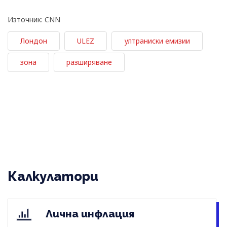
Източник: CNN
Лондон
ULEZ
ултраниски емизии
зона
разширяване
Калкулатори
Лична инфлация