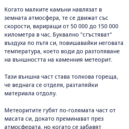
Когато малките камъни навлязат в
земната атмосфера, те се движат със
скорости, вариращи от 50 000 до 150 000
километра в час. Буквално "сгъстяват"
въздуха по пътя си, повишавайки неговата
температура, което води до разтопяване
на външността на каменния метеорит.
Тази външна част става толкова гореща,
че веднага се отделя, разтапяйки
материала отдолу.
Метеоритите губят по-голямата част от
масата си, докато преминават през
атмосферата, но когато се забавят