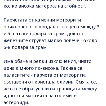
колко висока материална стойност.
Парчетата от каменни метеорити
обикновено се продават на цена между 3
и 5 щатски долара за грам, докато
железните струват малко повече - около
6-8 долара за грам.
Има обаче и редки изключения, чиято
цена е много по-висока. Такива са
паласитите - парчета от метеорити,
съставени от кристала оливин. Смята се,
че са се образували на границата между
ядрото и мантията на големите
астероиди.