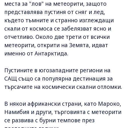
места за "лов" на метеорити, защото
представлява пустиня от сняг и лед,
където тъмните и странно изглеждащи
скали от космоса се забелязват ясно и
отчетливо. Около две трети от всички
метеорити, открити на Земята, идват
именно от Антарктида.
Пустините в югозападните региони на
САЩ също са популярна дестинация за
търсачите на космически скални отломки.
В някои африкански страни, като Мароко,
Намибия и други, търговията с метеорити
се развива с бурни темпове през