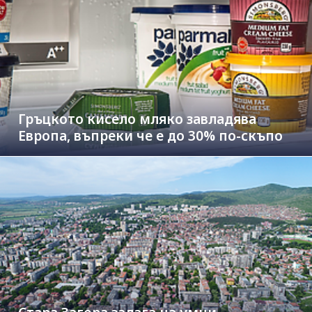
Гръцкото кисело мляко завладява
Европа, въпреки че е до 30% по-скъпо