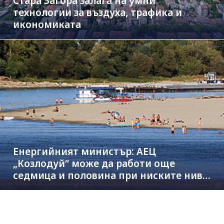
Стара Загора залага на умни
технологии за въздуха, трафика и
икономиката
Енергийният министър: АЕЦ
„Козлодуй“ може да работи още
седмица и половина при ниските нива
на Дунав