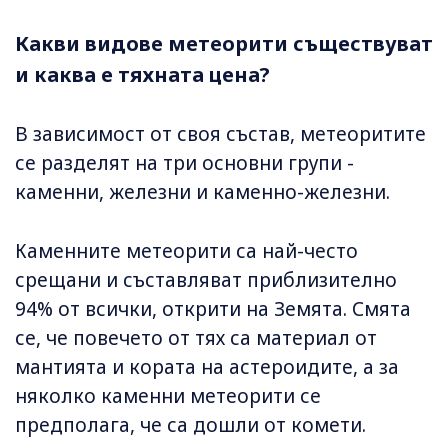
Какви видове метеорити съществуват
и каква е тяхната цена?
В зависимост от своя състав, метеоритите
се разделят на три основни групи -
каменни, железни и каменно-железни.
Каменните метеорити са най-често
срещани и съставляват приблизително
94% от всички, открити на Земята. Смята
се, че повечето от тях са материал от
мантията и кората на астероидите, а за
няколко каменни метеорити се
предполага, че са дошли от комети.