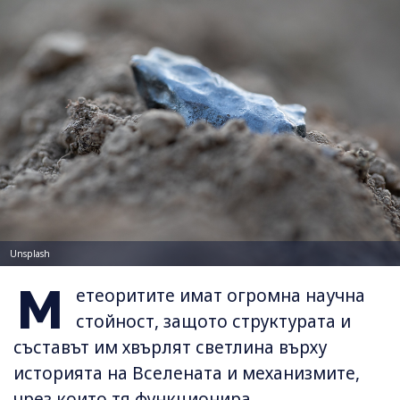
Unsplash
М
етеоритите имат огромна научна
стойност, защото структурата и
съставът им хвърлят светлина върху
историята на Вселената и механизмите,
чрез които тя функционира.