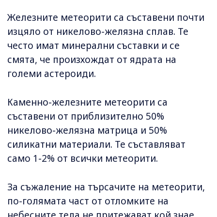
Железните метеорити са съставени почти
изцяло от никелово-желязна сплав. Те
често имат минерални съставки и се
смята, че произхождат от ядрата на
големи астероиди.
Каменно-железните метеорити са
съставени от приблизително 50%
никелово-желязна матрица и 50%
силикатни материали. Те съставляват
само 1-2% от всички метеорити.
За съжаление на търсачите на метеорити,
по-голямата част от отломките на
небесните тела не притежават кой знае