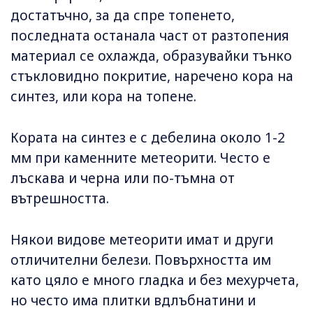
достатъчно, за да спре топенето,
последната останала част от разтопения
материал се охлажда, образувайки тънко
стъкловидно покритие, наречено кора на
синтез, или кора на топене.
Кората на синтез е с дебелина около 1-2
мм при каменните метеорити. Често е
лъскава и черна или по-тъмна от
вътрешността.
Някои видове метеорити имат и други
отличителни белези. Повърхността им
като цяло е много гладка и без мехурчета,
но често има плитки вдлъбнатини и