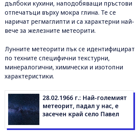
дълбоки кухини, наподобяващи пръстови
отпечатъци върху мокра глина. Те се
наричат регмаглипти и са характерни най-
вече за железните метеорити.
Лунните метеорити пък се идентифицират
по техните специфични текстурни,
минералогични, химически и изотопни
характеристики.
28.02.1966 г.: Най-големият
метеорит, падал у нас, е
засечен край село Павел