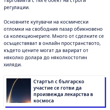
търговията с тях е обект на строги
регулации.
Основните купувачи на космически
отломки на свободния пазар обикновено
са колекционерите. Много от сделките се
осъществяват в онлайн пространството,
където цените могат да варират от
няколко долара до няколкостотин
хиляди.
Стартъп с българско
участие се готви да
произвежда лекарства в
космоса