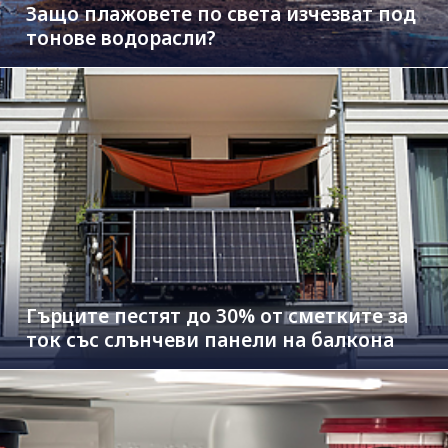
Защо плажовете по света изчезват под
тонове водорасли?
Гърците пестят до 30% от сметките за
ток със слънчеви панели на балкона