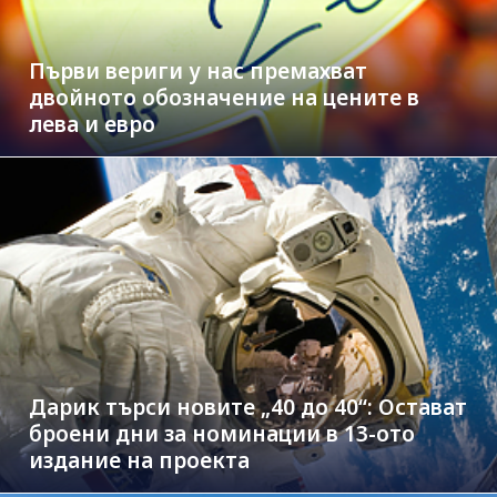
Първи вериги у нас премахват
двойното обозначение на цените в
лева и евро
Дарик търси новите „40 до 40“: Остават
броени дни за номинации в 13-ото
издание на проекта