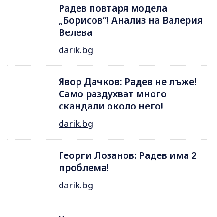
Радев повтаря модела
„Борисов“! Анализ на Валерия
Велева
darik.bg
Явор Дачков: Радев не лъже!
Само раздухват много
скандали около него!
darik.bg
Георги Лозанов: Радев има 2
проблема!
darik.bg