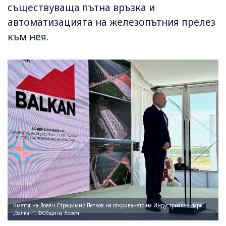
съществуваща пътна връзка и
автоматизацията на железопътния прелез
към нея.
Кметът на Ловеч Страцимир Петков на откриването на Индустриален парк
„Балкан“; ©Община Ловеч