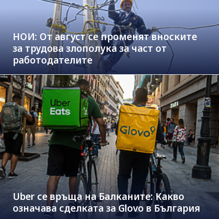
НОИ: От август се променят вноските
за трудова злополука за част от
работодателите
Uber се връща на Балканите: Какво
означава сделката за Glovo в България