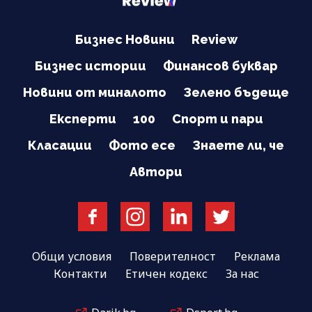
Бизнес Новини
Review
Бизнес истории
Финансов буквар
Новини от миналото
Зелено бъдеще
Експерти
100
Спорт и пари
Класации
Фото есе
Знаете ли, че
Автори
Общи условия
Поверителност
Реклама
Контакти
Етичен кодекс
За нас