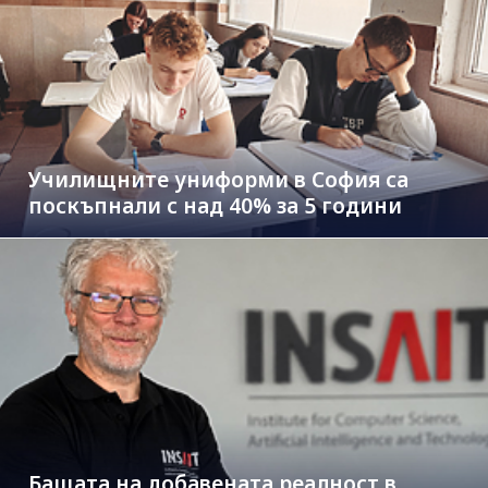
Училищните униформи в София са
поскъпнали с над 40% за 5 години
Бащата на добавената реалност в