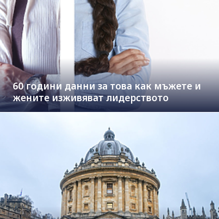
60 години данни за това как мъжете и
жените изживяват лидерството