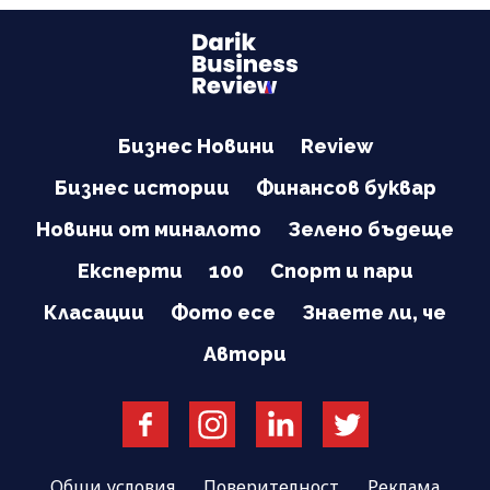
Бизнес Новини
Review
Бизнес истории
Финансов буквар
Новини от миналото
Зелено бъдеще
Експерти
100
Спорт и пари
Класации
Фото есе
Знаете ли, че
Автори
Общи условия
Поверителност
Реклама