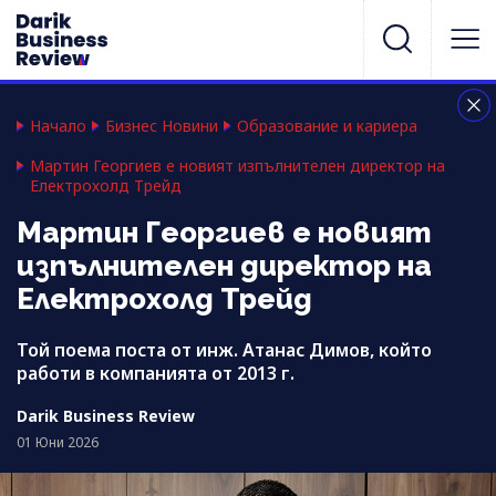
Начало
Бизнес Новини
Образование и кариера
Мартин Георгиев е новият изпълнителен директор на
Електрохолд Трейд
Мартин Георгиев е новият
изпълнителен директор на
Електрохолд Трейд
Той поема поста от инж. Атанас Димов, който
работи в компанията от 2013 г.
Darik Business Review
01 Юни 2026