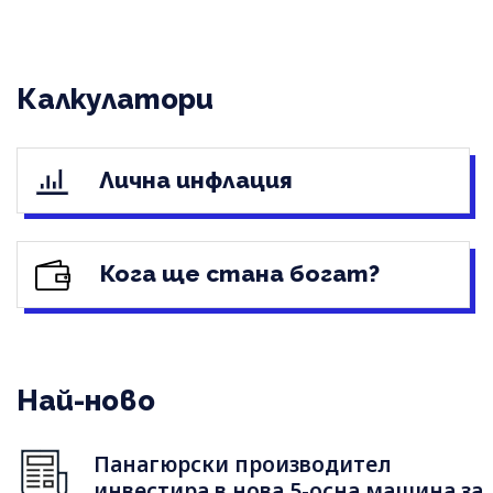
Калкулатори
Лична инфлация
Кога ще стана богат?
Най-ново
Панагюрски производител
инвестира в нова 5-осна машина за