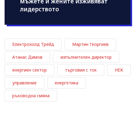
мъжете и жените изживяват
лидерството
Електрохолд Трейд
Мартин Георгиев
Атанас Димов
изпълнителен директор
енергиен сектор
търговия с ток
НЕК
управление
енергетика
ръководна смяна