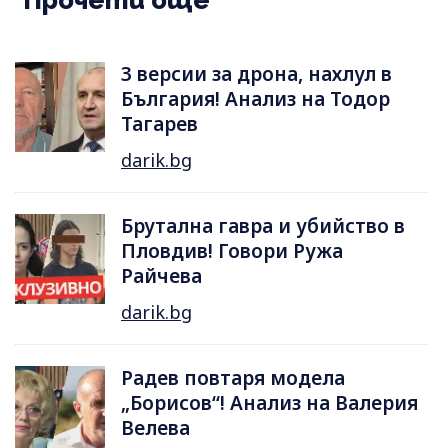
Прочети още
3 версии за дрона, нахлул в
България! Анализ на Тодор
Тагарев
darik.bg
Брутална гавра и убийство в
Пловдив! Говори Ружа
Райчева
darik.bg
Радев повтаря модела
„Борисов“! Анализ на Валерия
Велева