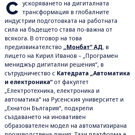
С
ускоряването на дигиталната
трансформация в глобалните
индустрии подготовката на работната
сила на бъдещето става по-важна от
всякога. В отговор на това
предизвикателство
„Монбат“ АД
, в
лицето на Кирил Иванов – „Програмен
мениджър дигитални решения“, в
сътрудничество с
Катедрата „Автоматика
и електроника“
от факултет
„Електротехника, електроника и
автоматика“ на Русенския университет и
„Ехнатон България“, подкрепи
създаването на иновативен
образователен модел на автоматизирана
производствена линия. Тази платформа е