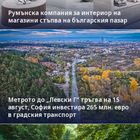
Румънска компания за интериор на
магазини стъпва на българския пазар
Метрото до „Левски Г“ тръгва на 15
август, София инвестира 265 млн. евро
в градския транспорт