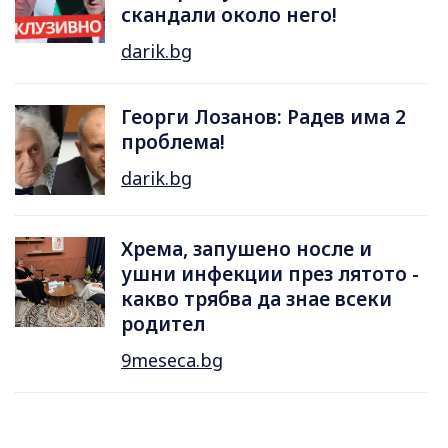
скандали около него!
darik.bg
Георги Лозанов: Радев има 2
проблема!
darik.bg
Хрема, запушено носле и
ушни инфекции през лятотo -
какво трябва да знае всеки
родител
9meseca.bg