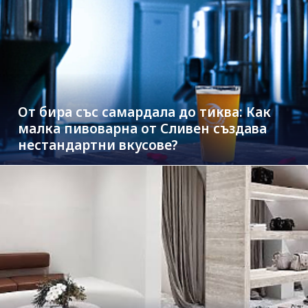
От бира със самардала до тиква: Как
малка пивоварна от Сливен създава
нестандартни вкусове?