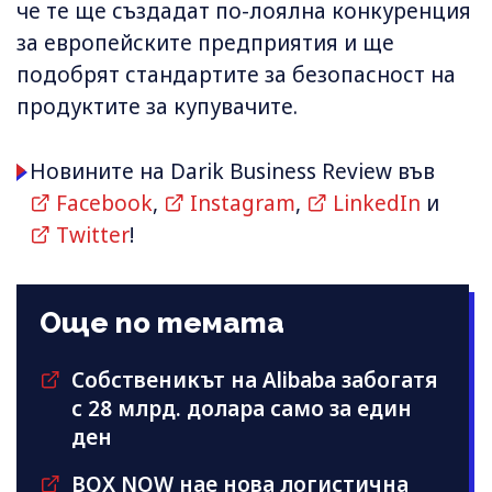
че те ще създадат по-лоялна конкуренция
за европейските предприятия и ще
подобрят стандартите за безопасност на
продуктите за купувачите.
Новините на Darik Business Review във
Facebook
,
Instagram
,
LinkedIn
и
Twitter
!
Още по темата
Собственикът на Alibaba забогатя
с 28 млрд. долара само за един
ден
BOX NOW нае нова логистична