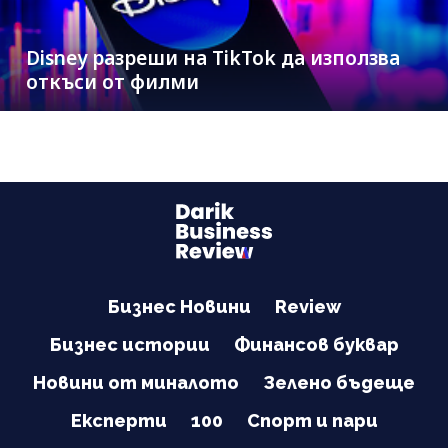
Disney разреши на TikTok да използва
откъси от филми
Бизнес Новини
Review
Бизнес истории
Финансов буквар
Новини от миналото
Зелено бъдеще
Експерти
100
Спорт и пари