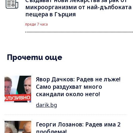
Създават нови лекарства за рак от
микроорганизми от най-дълбоката
пещера в Гърция
преди 7 часа
Прочети още
Явор Дачков: Радев не лъже!
Само раздухват много
скандали около него!
darik.bg
Георги Лозанов: Радев има 2
проблема!