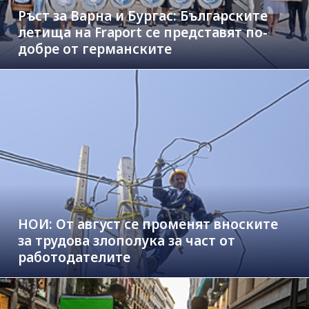
Ръст за Варна и Бургас: Българските
летища на Fraport се представят по-
добре от германските
НОИ: От август се променят вноските
за трудова злополука за част от
работодателите