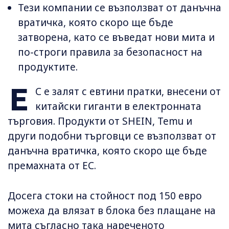
Тези компании се възползват от данъчна
вратичка, която скоро ще бъде
затворена, като се въведат нови мита и
по-строги правила за безопасност на
продуктите.
Е
С е залят с евтини пратки, внесени от
китайски гиганти в електронната
търговия. Продукти от SHEIN, Temu и
други подобни търговци се възползват от
данъчна вратичка, която скоро ще бъде
премахната от ЕС.
Досега стоки на стойност под 150 евро
можеха да влязат в блока без плащане на
мита съгласно така нареченото