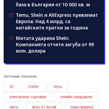
база в България от 10 000 кв. м
Temu, Shein и AliExpress превземат
Европа: Над 4 млрд. са
китайските пратки за година
Митата удариха Shein:
Компанията отчете загуба от 99
млн. долара
Източник: Euronews
ЕС
SHEIN
Temu
електронна търговия
онлайн пазаруване
мита
внос от Китай
нови правила