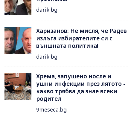
darik.bg
Харизанов: Не мисля, че Радев
излъга избирателите си с
външната политика!
darik.bg
Хрема, запушено носле и
ушни инфекции през лятотo -
какво трябва да знае всеки
родител
9meseca.bg