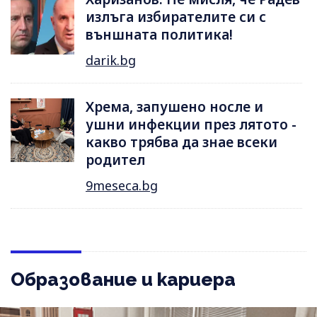
излъга избирателите си с
външната политика!
darik.bg
Хрема, запушено носле и
ушни инфекции през лятотo -
какво трябва да знае всеки
родител
9meseca.bg
Образование и кариера