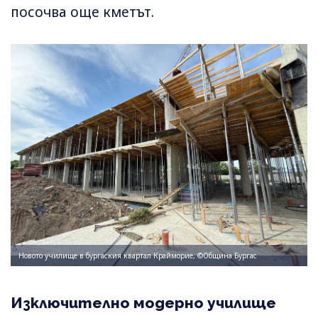
посочва още кметът.
Новото училище в бургаския квартал Крайморие, ©Община Бургас
Изключително модерно училище