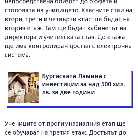
непосредствена близост до бюфета и
столовата на училището. Класните стаи на
втори, трети и четвърти клас ще бъдат на
втория етаж. Там ще бъдат кабинетът на
директора и учителската стая. До етажа
ще има контролиран достъп с електронна
система.
Бургаската Ламина с
инвестиции за над 500 хил.
лв. за две години
Учениците от прогимназиалния етап ще
се обучават на третия етаж. Достъпът до