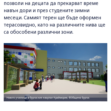
позволи на децата да прекарват време
навън дори и през студените зимни
месеци. Самият терен ще бъде оформен
терасовидно, като на различните нива ще
са обособени различни зони.
Новото училище в бургаския квартал Крайморие, ©Община Бургас