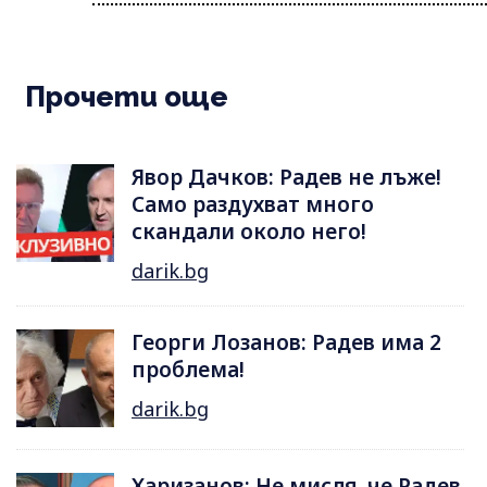
Прочети още
Явор Дачков: Радев не лъже!
Само раздухват много
скандали около него!
darik.bg
Георги Лозанов: Радев има 2
проблема!
darik.bg
Харизанов: Не мисля, че Радев