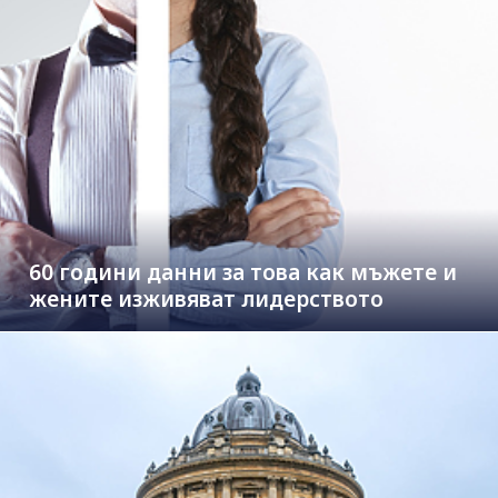
60 години данни за това как мъжете и
жените изживяват лидерството