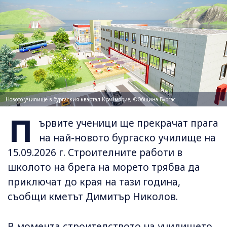
Новото училище в бургаския квартал Крайморие, ©Община Бургас
П
ървите ученици ще прекрачат прага
на най-новото бургаско училище на
15.09.2026 г. Строителните работи в
школото на брега на морето трябва да
приключат до края на тази година,
съобщи кметът Димитър Николов.
В момента строителството на училището