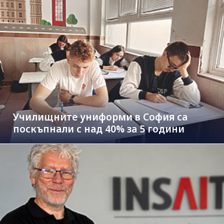
Училищните униформи в София са
поскъпнали с над 40% за 5 години