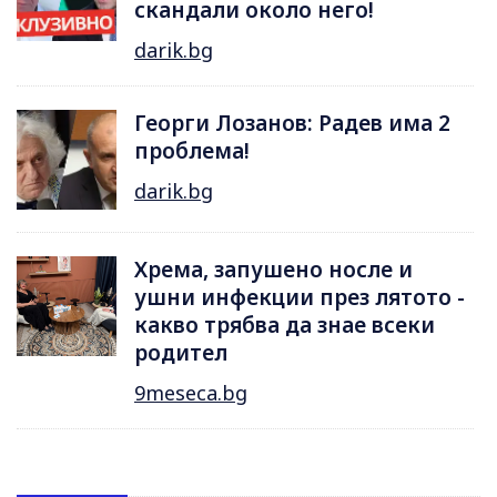
скандали около него!
darik.bg
Георги Лозанов: Радев има 2
проблема!
darik.bg
Хрема, запушено носле и
ушни инфекции през лятотo -
какво трябва да знае всеки
родител
9meseca.bg