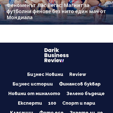
Феноменът Лас Вегас: Магнит за
футболни фенове без нито един мач от
Мондиала
Бизнес Новини
Review
Бизнес истории
Финансов буквар
Новини от миналото
Зелено бъдеще
Експерти
100
Спорт и пари
Класации
Фото есе
Знаете ли, че