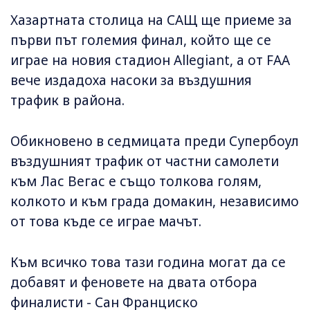
Хазартната столица на САЩ ще приеме за
първи път големия финал, който ще се
играе на новия стадион Allegiant, а от FAA
вече издадоха насоки за въздушния
трафик в района.
Обикновено в седмицата преди Супербоул
въздушният трафик от частни самолети
към Лас Вегас е също толкова голям,
колкото и към града домакин, независимо
от това къде се играе мачът.
Към всичко това тази година могат да се
добавят и феновете на двата отбора
финалисти - Сан Франциско