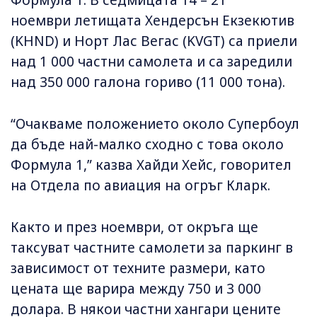
Формула 1. В седмицата 14 – 21
ноември летищата Хендерсън Екзекютив
(KHND) и Норт Лас Вегас (KVGT) са приели
над 1 000 частни самолета и са заредили
над 350 000 галона гориво (11 000 тона).
“Очакваме положението около Супербоул
да бъде най-малко сходно с това около
Формула 1,” казва Хайди Хейс, говорител
на Отдела по авиация на огръг Кларк.
Както и през ноември, от окръга ще
таксуват частните самолети за паркинг в
зависимост от техните размери, като
цената ще варира между 750 и 3 000
долара. В някои частни хангари цените