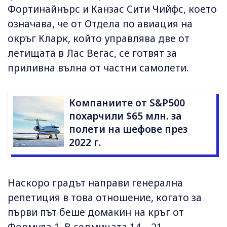
Фортинайнърс и Канзас Сити Чийфс, което
означава, че от Отдела по авиация на
окръг Кларк, който управлява две от
летищата в Лас Вегас, се готвят за
приливна вълна от частни самолети.
Компаниите от S&P500
похарчили $65 млн. за
полети на шефове през
2022 г.
Наскоро градът направи генерална
репетиция в това отношение, когато за
първи път беше домакин на кръг от