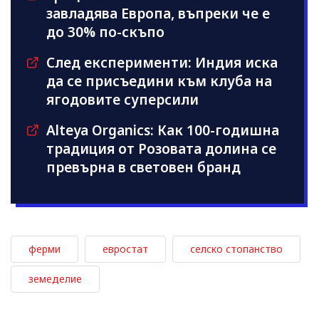
завладява Европа, въпреки че е
до 30% по-скъпо
След експерименти: Индия иска
да се присъедини към клубa на
ягодовите суперсили
Alteya Organics: Как 100-годишна
традиция от Розовата долина се
превърна в световен бранд
ферми
евростат
селско стопанство
земеделие