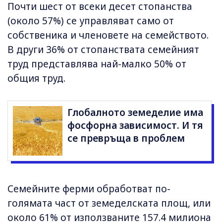
Почти шест от всеки десет стопанства
(около 57%) се управляват само от
собственика и членовете на семейството.
В други 36% от стопанствата семейният
труд представлява най-малко 50% от
общия труд.
Глобалното земеделие има
фосфорна зависимост. И тя
се превръща в проблем
Семейните ферми обработват по-
голямата част от земеделската площ, или
около 61% от използваните 157.4 милиона