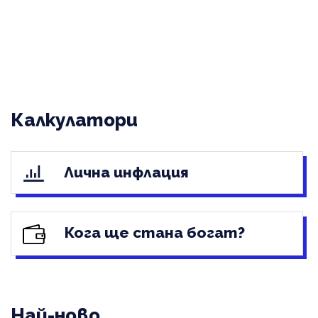
Калкулатори
Лична инфлация
Кога ще стана богат?
Най-ново