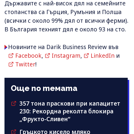
Държавите с най-висок дял на семейните
стопанства са Гърция, Румъния и Полша
(всички с около 99% дял от всички ферми).
В България техният дял е около 93 на сто.
Новините на Darik Business Review във
Facebook
,
Instagram
,
LinkedIn
и
Twitter
!
Още по темата
357 тона праскови при капацитет
230: Рекордна реколта блокира
„Фрукто-Сливен“
Гръцкото кисело мляко