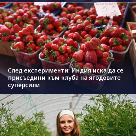
След експерименти: Индия иска да се
присъедини към клубa на ягодовите
суперсили