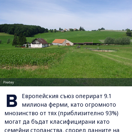
Pixabay
В
Европейския съюз оперират 9.1
милиона ферми, като огромното
мнозинство от тях (приблизително 93%)
могат да бъдат класифицирани като
семейни стопанства, според данните на