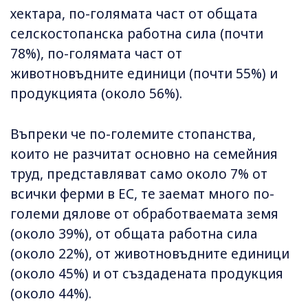
хектара, по-голямата част от общата
селскостопанска работна сила (почти
78%), по-голямата част от
животновъдните единици (почти 55%) и
продукцията (около 56%).
Въпреки че по-големите стопанства,
които не разчитат основно на семейния
труд, представляват само около 7% от
всички ферми в ЕС, те заемат много по-
големи дялове от обработваемата земя
(около 39%), от общата работна сила
(около 22%), от животновъдните единици
(около 45%) и от създадената продукция
(около 44%).