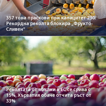
357 тона праскови при капацитет 230:
Рекордна реколта блокира „Фрукто-
Сливен“
Реколтата от ябълки в ЕС се срива с
15%, Хърватия обаче отчита ръст от
33%