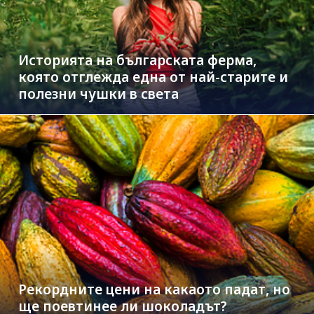
Историята на българската ферма,
която отглежда една от най-старите и
полезни чушки в света
Рекордните цени на какаото падат, но
ще поевтинее ли шоколадът?