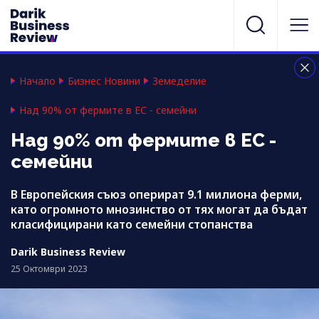
Начало
Бизнес Новини
Земеделие
Над 90% от фермите в ЕС - семейни
Над 90% от фермите в ЕС -
семейни
В Европейския съюз оперират 9.1 милиона ферми,
като огромното мнозинство от тях могат да бъдат
класифицирани като семейни стопанства
Darik Business Review
25 Октомври 2023