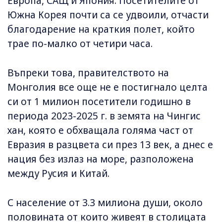
Европа, САЩ и Япония. Посетителите от
Южна Корея почти са се удвоили, отчасти
благодарение на краткия полет, който
трае по-малко от четири часа.
Въпреки това, правителството на
Монголия все още не е постигнало целта
си от 1 милион посетители годишно в
периода 2023-2025 г. в земята на Чингис
хан, която е обхващала голяма част от
Евразия в разцвета си през 13 век, а днес е
нация без излаз на море, разположена
между Русия и Китай.
С население от 3.3 милиона души, около
половината от които живеят в столицата