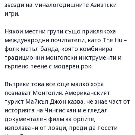
звезди на миналогодишните Азиатски
игри.
Някои местни групи също приклякоха
международни почитатели, като The Hu –
фолк метъл банда, която комбинира
традиционни монголски инструменти и
гърлено пеене с модерен рок.
Въпреки това все още малко хора
познават Монголия. Американският
турист Майкъл Джон казва, че знае част от
историята на Чингис хан и е гледал
документален филм за орлите,
използвани от ловци, преди да посети