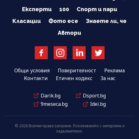
Експерти
100
Спорт и пари
Класации
Фото есе
Знаете ли, че
Автори
Общи условия
Поверителност
Реклама
Контакти
Етичен кодекс
За нас
Darik.bg
Dsport.bg
9meseca.bg
Idei.bg
© 2026 Всички права запазени. Позоваването с хиперлинк е
задължително.