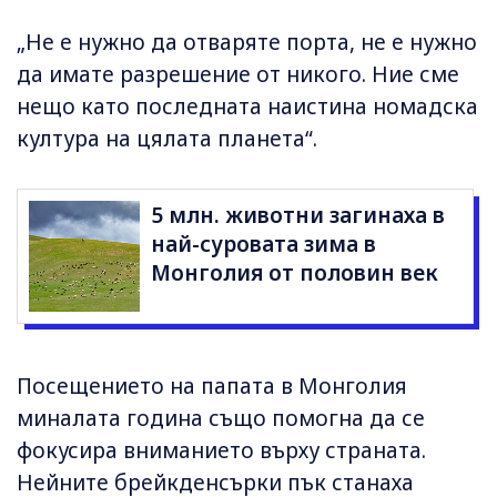
„Не е нужно да отваряте порта, не е нужно
да имате разрешение от никого. Ние сме
нещо като последната наистина номадска
култура на цялата планета“.
5 млн. животни загинаха в
най-суровата зима в
Монголия от половин век
Посещението на папата в Монголия
миналата година също помогна да се
фокусира вниманието върху страната.
Нейните брейкденсърки пък станаха