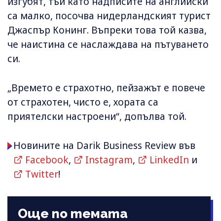
изгубят, тъй като надписите на английски
са малко, посочва нидерландският турист
Джаспър Конинг. Въпреки това той казва,
че наистина се наслаждава на пътуването
си.
„Времето е страхотно, пейзажът е повече
от страхотен, чисто е, хората са
приятелски настроени“, допълва той.
Новините на Darik Business Review във
Facebook
,
Instagram
,
LinkedIn
и
Twitter
!
Още по темата