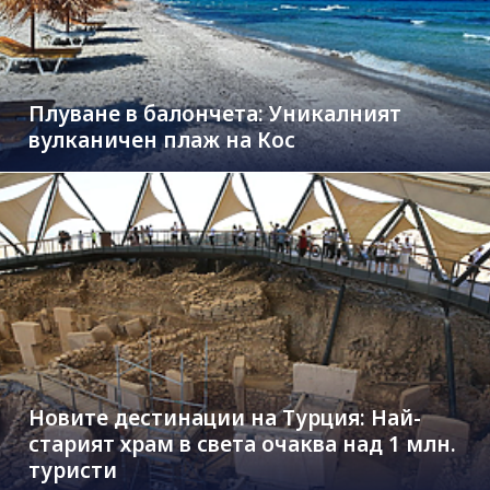
Плуване в балончета: Уникалният
вулканичен плаж на Кос
Новите дестинации на Турция: Най-
старият храм в света очаква над 1 млн.
туристи