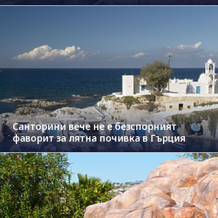
Санторини вече не е безспорният
фаворит за лятна почивка в Гърция