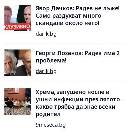
Явор Дачков: Радев не лъже!
Само раздухват много
скандали около него!
darik.bg
Георги Лозанов: Радев има 2
проблема!
darik.bg
Хрема, запушено носле и
ушни инфекции през лятотo -
какво трябва да знае всеки
родител
9meseca.bg