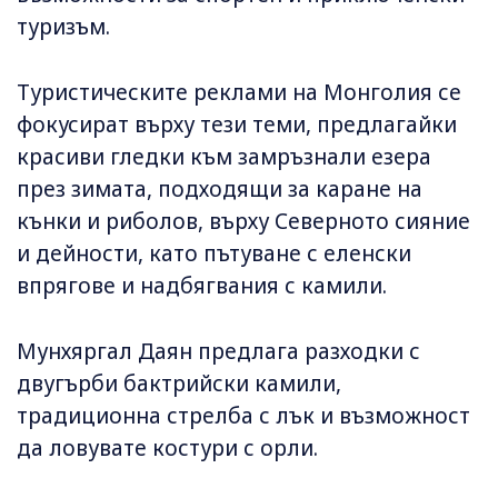
туризъм.
Туристическите реклами на Монголия се
фокусират върху тези теми, предлагайки
красиви гледки към замръзнали езера
през зимата, подходящи за каране на
кънки и риболов, върху Северното сияние
и дейности, като пътуване с еленски
впрягове и надбягвания с камили.
Мунхяргал Даян предлага разходки с
двугърби бактрийски камили,
традиционна стрелба с лък и възможност
да ловувате костури с орли.