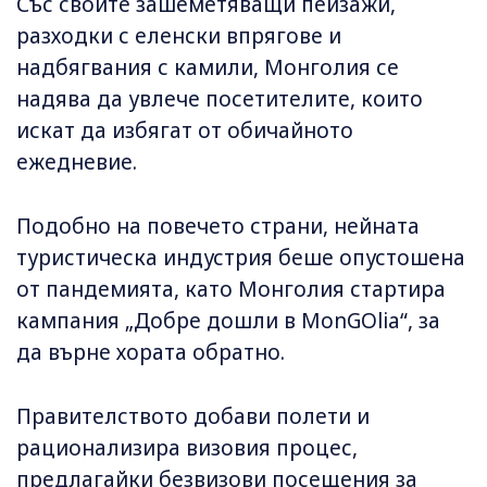
Със своите зашеметяващи пейзажи,
разходки с еленски впрягове и
надбягвания с камили, Монголия се
надява да увлече посетителите, които
искат да избягат от обичайното
ежедневие.
Подобно на повечето страни, нейната
туристическа индустрия беше опустошена
от пандемията, като Монголия стартира
кампания „Добре дошли в MonGOlia“, за
да върне хората обратно.
Правителството добави полети и
рационализира визовия процес,
предлагайки безвизови посещения за