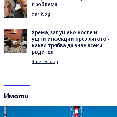
проблема!
darik.bg
Хрема, запушено носле и
ушни инфекции през лятотo -
какво трябва да знае всеки
родител
9meseca.bg
Имоти