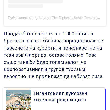
Публикация, споделена от The Diplomat Beach Resort (@diplomatbeachresort)
Продажбата на хотела с 1 000 стаи на
брега на океана би била пореден знак, че
търсенето на курорти, и по-конкретно на
тези във Флорида, остава голямо. Това
също така би било голям залог, че
корпоративният и групов туризъм
вероятно ще продължат да набират сила.
Гигантският луксозен
хотел насред нищото