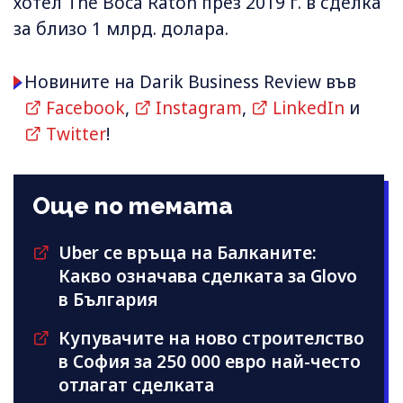
хотел The Boca Raton през 2019 г. в сделка
за близо 1 млрд. долара.
Новините на Darik Business Review във
Facebook
,
Instagram
,
LinkedIn
и
Twitter
!
Още по темата
Uber се връща на Балканите:
Какво означава сделката за Glovo
в България
Купувачите на ново строителство
в София за 250 000 евро най-често
отлагат сделката