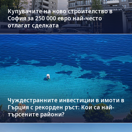
Купувачите на ново строителство в
София за 250 000 евро най-често
отлагат сделката
Чуждестранните инвестиции в имоти в
Гърция с рекорден ръст: Кои са най-
търсените райони?