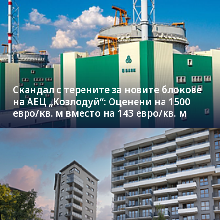
Скандал с терените за новите блокове
на АЕЦ „Козлодуй“: Оценени на 1500
евро/кв. м вместо на 143 евро/кв. м