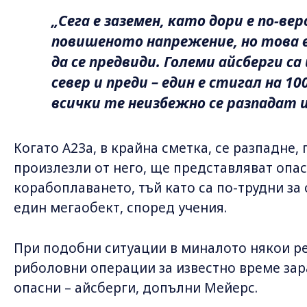
„Сега е заземен, като дори е по-ве
повишеното напрежение, но това 
да се предвиди. Големи айсберги с
север и преди – един е стигал на 1
всички те неизбежно се разпадат и
Когато A23a, в крайна сметка, се разпадне,
произлезли от него, ще представляват опас
корабоплаването, тъй като са по-трудни за
един мегаобект, според учения.
При подобни ситуации в миналото някои ре
риболовни операции за известно време зара
опасни – айсберги, допълни Мейерс.