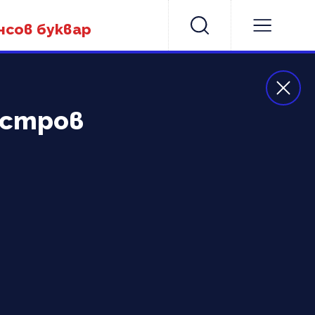
нсов буквар
остров