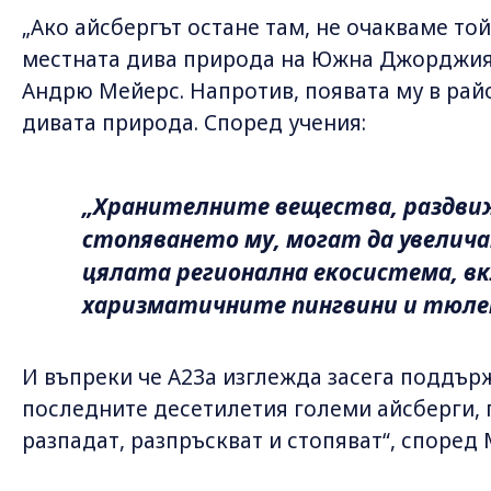
„Ако айсбергът остане там, не очакваме той
местната дива природа на Южна Джорджия“
Андрю Мейерс. Напротив, появата му в рай
дивата природа. Според учения:
„Хранителните вещества, раздви
стопяването му, могат да увелича
цялата регионална екосистема, в
харизматичните пингвини и тюле
И въпреки че A23a изглежда засега поддърж
последните десетилетия големи айсберги, п
разпадат, разпръскват и стопяват“, според 