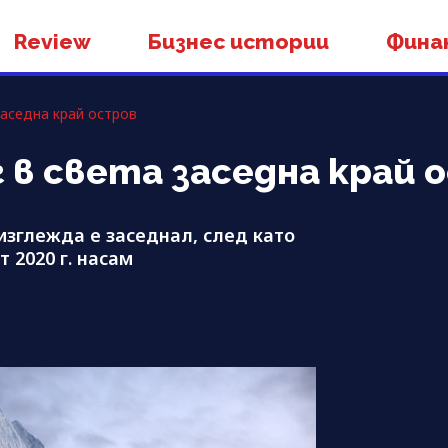
Review
Бизнес истории
Фина
заседна край остров
 в света заседна край 
 изглежда е заседнал, след като
 2020 г. насам