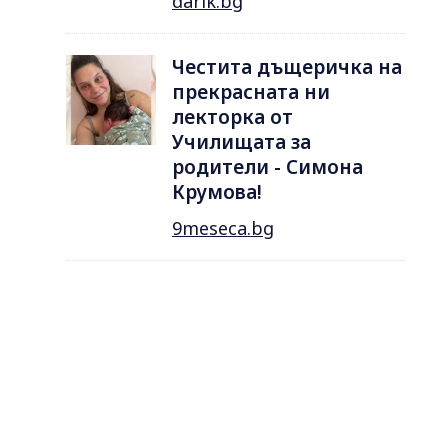
darik.bg
Честита дъщеричка на
прекрасната ни
лекторка от
Училищата за
родители - Симона
Крумова!
9meseca.bg