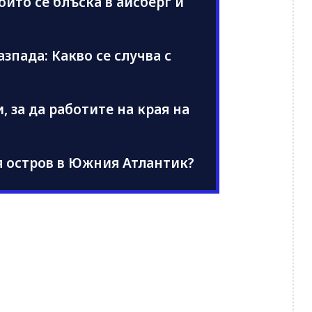
ойто се блъска в айсберг и
азпада: Какво се случва с
, за да работите на края на
я остров в Южния Атлантик?