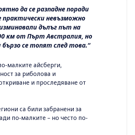
роятно да се разпадне поради
е практически невъзможно
а изминавали дълъг път на
000 км от Пърт Австралия, но
 бързо се топят след това.“
 по-малките айсберги,
ност за риболова и
 откриване и проследяване от
гиони са били забранени за
ди по-малките – но често по-