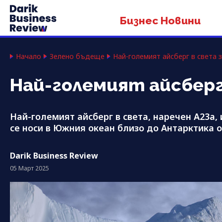
Бизнес Новини
Начало
Зелено бъдеще
Най-големият айсберг в света 
Най-големият айсберг
Най-големият айсберг в света, наречен A23a,
се носи в Южния океан близо до Антарктика от
Darik Business Review
05 Март 2025