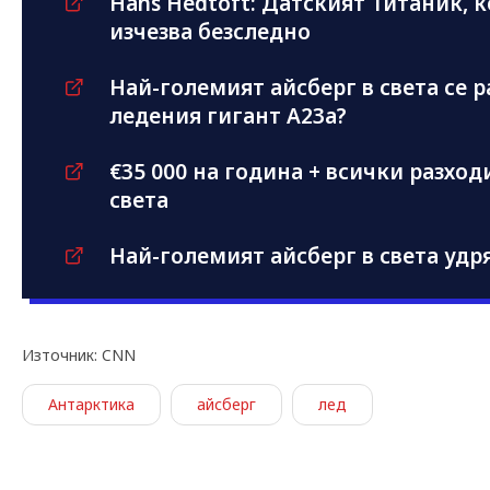
Hans Hedtoft: Датският Титаник, к
изчезва безследно
Най-големият айсберг в света се р
ледения гигант A23a?
€35 000 на година + всички разходи
света
Най-големият айсберг в света удр
Източник: CNN
Антарктика
айсберг
лед