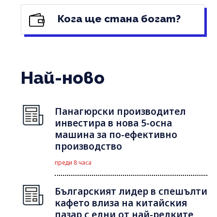
Кога ще стана богат?
Най-ново
Панагюрски производител
инвестира в нова 5-осна
машина за по-ефективно
производство
преди 8 часа
Българският лидер в спешълти
кафето влиза на китайския
пазар с едни от най-редките