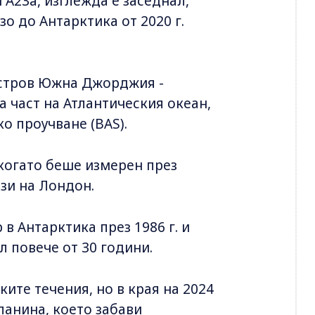
 A23a, изглежда е заседнал,
о до Антарктика от 2020 г.
 остров Южна Джорджия -
 част на Атлантическия океан,
о проучване (BAS).
 когато беше измерен през
ази на Лондон.
в Антарктика през 1986 г. и
л повече от 30 години.
ските течения, но в края на 2024
ланина, което забави