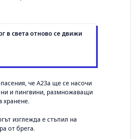
г в света отново се движи
пасения, че A23a ще се насочи
ни и пингвини, размножаващи
а хранене.
ргът изглежда е стъпил на
а от брега.