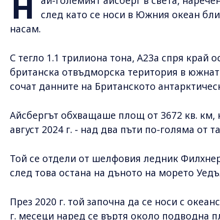
Н
ай-големият айсберг в света, наречен
след като се носи в Южния океан близ
насам.
С тегло 1.1 трилиона тона, A23a спря край
британска отвъдморска територия в южната
сочат данните на Британското антарктическ
Айсбергът обхващаше площ от 3672 кв. км,
август 2024 г. - над два пъти по-голяма от т
Той се отдели от шелфовия ледник Филхнер 
след това остана на дъното на морето Уедъ
През 2020 г. той започна да се носи с океан
г. месеци наред се въртя около подводна п