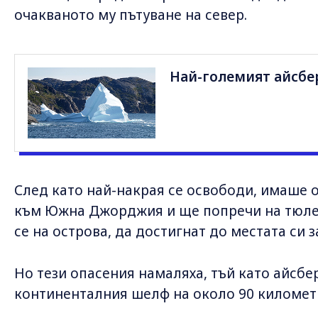
очакваното му пътуване на север.
Най-големият айсбер
След като най-накрая се освободи, имаше о
към Южна Джорджия и ще попречи на тюле
се на острова, да достигнат до местата си з
Но тези опасения намаляха, тъй като айсбе
континенталния шелф на около 90 километр