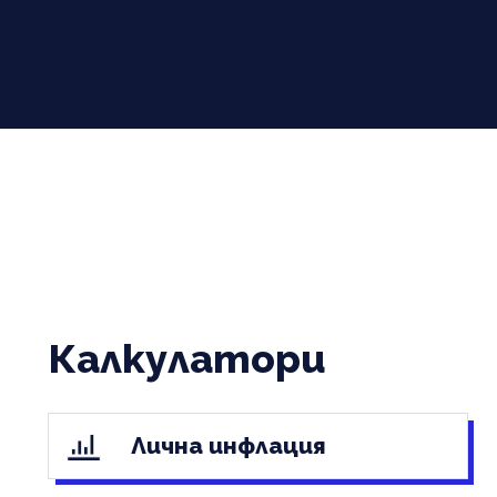
Калкулатори
Лична инфлация