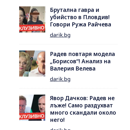
Брутална гавра и
убийство в Пловдив!
Говори Ружа Райчева
darik.bg
Радев повтаря модела
„Борисов“! Анализ на
Валерия Велева
darik.bg
Явор Дачков: Радев не
лъже! Само раздухват
много скандали около
него!