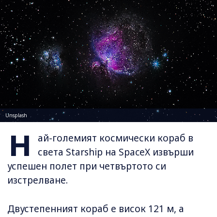
Unsplash
Н
ай-големият космически кораб в
света Starship на SpaceX извърши
успешен полет при четвъртото си
изстрелване.
Двустепенният кораб е висок 121 м, а