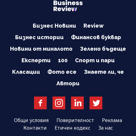
Бизнес Новини
Review
Бизнес истории
Финансов буквар
Новини от миналото
Зелено бъдеще
Експерти
100
Спорт и пари
Класации
Фото есе
Знаете ли, че
Автори
Общи условия
Поверителност
Реклама
Контакти
Етичен кодекс
За нас