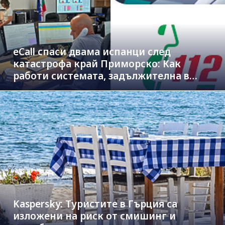
eCall спаси двама испанци след
катастрофа край Приморско: Как
работи системата, задължителна в
новите коли
Kaspersky: Туристите в Гърция са
изложени на риск от смишинг и