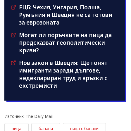
ЕЦБ: Чехия, Унгария, Полша,
Румъния и Швеция не са готови
за еврозоната
Могат ли поръчките на пица да
предсказват геополитически
кризи?
Нов закон в Швеция: Ще гонят
имигранти заради дългове,
недеклариран труд и връзки с
екстремисти
Източник: The Daily Mail
пица
банани
пица с банани