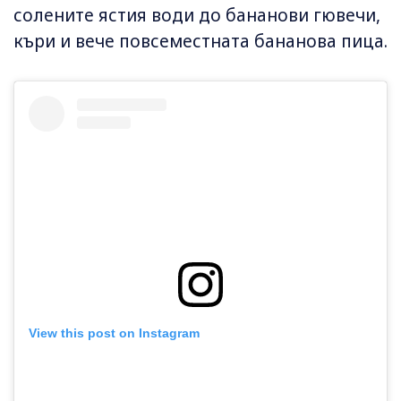
солените ястия води до бананови гювечи,
къри и вече повсеместната бананова пица.
View this post on Instagram