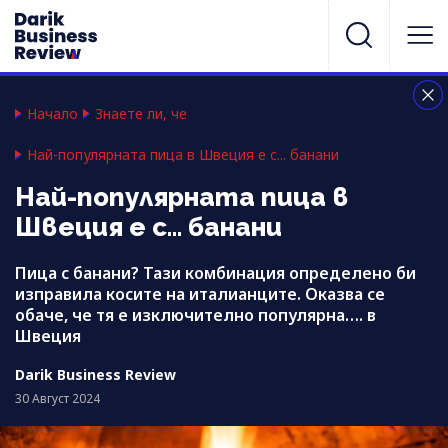
Начало
Знаете ли, че
Най-популярната пица в Швеция е с... банани
Най-популярната пица в
Швеция е с... банани
Пица с банани? Тази комбинация определено би
изправила косите на италианците. Оказва се
обаче, че тя е изключително популярна…. в
Швеция
Darik Business Review
30 Август 2024