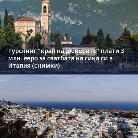
Турският "крал на дюнерите" плати 3
млн. евро за сватбата на сина си в
Италия (снимки)