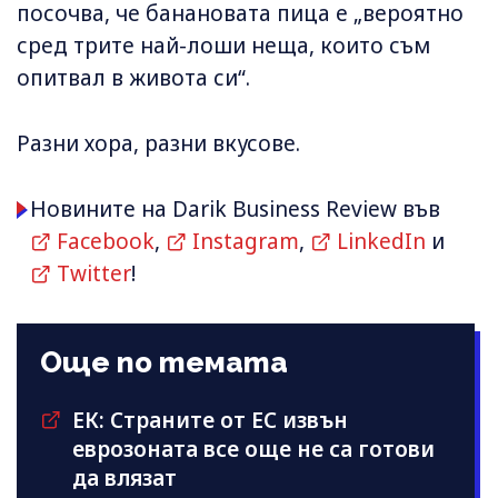
посочва, че банановата пица е „вероятно
сред трите най-лоши неща, които съм
опитвал в живота си“.
Разни хора, разни вкусове.
Новините на Darik Business Review във
Facebook
,
Instagram
,
LinkedIn
и
Twitter
!
Още по темата
ЕК: Страните от ЕС извън
еврозоната все още не са готови
да влязат