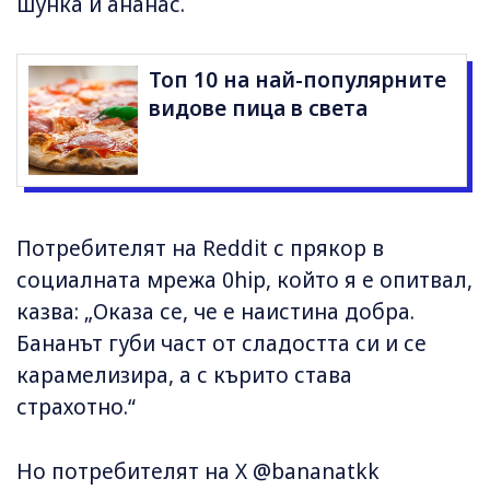
шунка и ананас.
Топ 10 на най-популярните
видове пица в света
Потребителят на Reddit с прякор в
социалната мрежа 0hip, който я е опитвал,
казва: „Оказа се, че е наистина добра.
Бананът губи част от сладостта си и се
карамелизира, а с кърито става
страхотно.“
Но потребителят на X @bananatkk