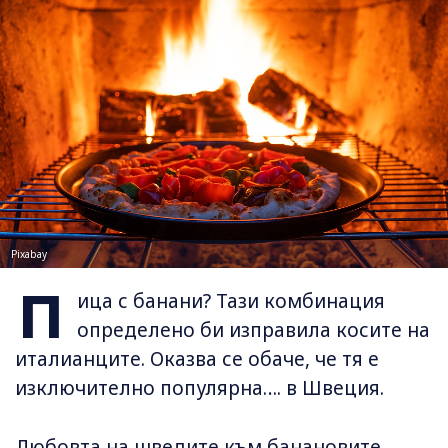
Pixabay
П
ица с банани? Тази комбинация
определено би изправила косите на
италианците. Оказва се обаче, че тя е
изключително популярна…. в Швеция.
Любовта на шведите към банановите