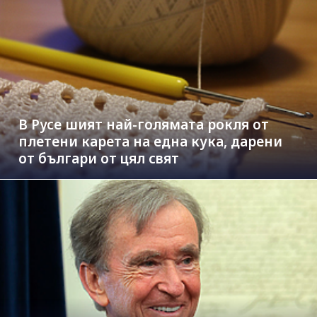
В Русе шият най-голямата рокля от
плетени карета на една кука, дарени
от българи от цял свят