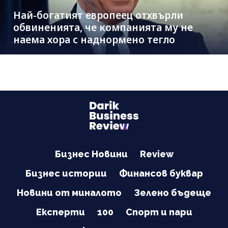
Най-богатият европеец отхвърли
обвиненията, че компанията му не
наема хора с наднормено тегло
Бизнес Новини
Review
Бизнес истории
Финансов буквар
Новини от миналото
Зелено бъдеще
Експерти
100
Спорт и пари