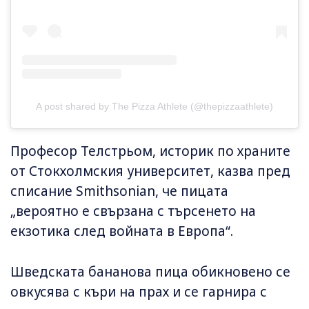
A post shared by The Pizza Athlete (@thepizzaathlete)
Професор Телстрьом, историк по храните
от Стокхолмския университет, казва пред
списание Smithsonian, че пицата
„вероятно е свързана с търсенето на
екзотика след войната в Европа“.
Шведската бананова пица обикновено се
овкусява с къри на прах и се гарнира с