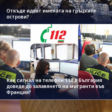
Откъде идват имената на гръцките
острови?
Как сигнал на телефон 112 в България
доведе до залавянето на мигранти във
Франция?