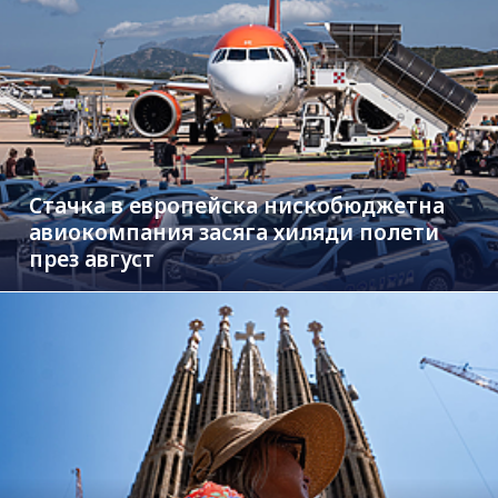
Стачка в европейска нискобюджетна
авиокомпания засяга хиляди полети
през август