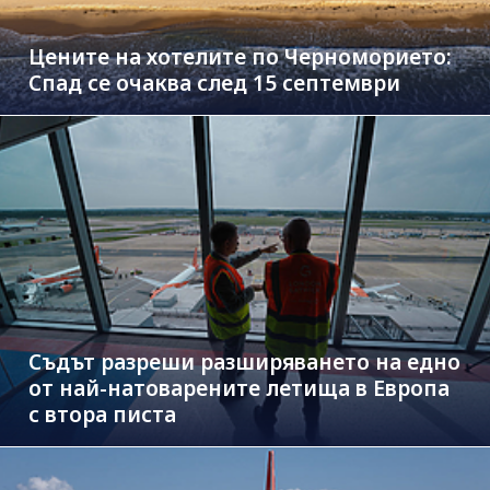
Цените на хотелите по Черноморието:
Спад се очаква след 15 септември
Съдът разреши разширяването на едно
от най-натоварените летища в Европа
с втора писта