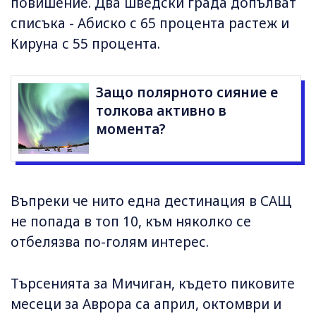
повишение. Два шведски града допълват
списъка - Абиско с 65 процента растеж и
Кируна с 55 процента.
Защо полярното сияние е
толкова активно в
момента?
Въпреки че нито една дестинация в САЩ
не попада в топ 10, към няколко се
отбелязва по-голям интерес.
Търсенията за Мичиган, където пиковите
месеци за Аврора са април, октомври и