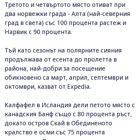
Третото и четвъртото място отиват при
два норвежки града - Алта (най-северния
град в света) със 100 процента растеж и
Нарвик с 90 процента.
Тъй като сезонът на полярните сияния
продължава от есента до пролетта в
района, най-добри за посещение
обикновено са март, април, септември и
октомври, казват от Expedia.
Калфафел в Исландия дели петото място с
канадския Банф също с 80 процента ръст,
докато остров Скай в Обединеното
кралство е осми със 75 процента