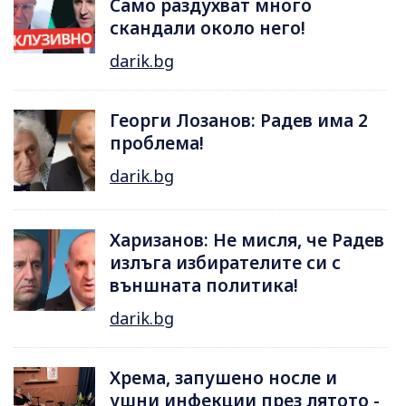
Само раздухват много
скандали около него!
darik.bg
Георги Лозанов: Радев има 2
проблема!
darik.bg
Харизанов: Не мисля, че Радев
излъга избирателите си с
външната политика!
darik.bg
Хрема, запушено носле и
ушни инфекции през лятотo -