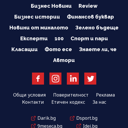
Бизнес Новини
Review
Бизнес истории
Финансов буквар
Новини от миналото
Зелено бъдеще
Експерти
100
Спорт и пари
Класации
Фото есе
Знаете ли, че
Автори
Общи условия
Поверителност
Реклама
Контакти
Етичен кодекс
За нас
Darik.bg
Dsport.bg
9meseca.bg
Idei.bg