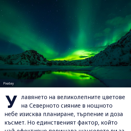
Pixabay
У
лавянето на великолепните цветове
на Северното сияние в нощното
небе изисква планиране, търпение и доза
късмет. Но единственият фактор, който