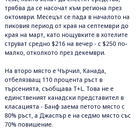
трябва да се насочат към региона през
октомври. Месецът се пада в началото на
пиковия период от края на септември до
края на март, като нощувките в хотелите
струват средно $216 на вечер - с $250 по-
малко, отколкото през декември.
На второ място е Чърчил, Канада,
отбелязващ 110 процента ръст в
търсенията, съобщава T+L. Това не е
единственият канадски представител в
класацията - Банф заема петото място с
80% ръст, а Джаспър е на седмо място със
70% повишение.