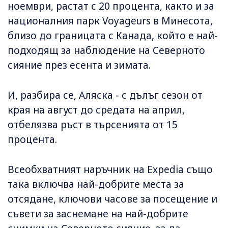
ноември, растат с 20 процента, както и за
националния парк Voyageurs в Минесота,
близо до границата с Канада, който е най-
подходящ за наблюдение на Северното
сияние през есента и зимата.
И, разбира се, Аляска - с дълъг сезон от
края на август до средата на април,
отбелязва ръст в търсенията от 15
процента.
Всеобхватният наръчник на Expedia също
така включва най-добрите места за
отсядане, ключови часове за посещение и
съвети за заснемане на най-добрите