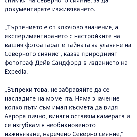
снимки на Северното сияние, за да
документирате изживяването.
„Търпението е от ключово значение, а
експериментирането с настройките на
вашия фотоапарат е тайната за улавяне на
Северното сияние“, казва природният
фотограф Дейв Сандфорд в изданието на
Expedia.
„Въпреки това, не забравяйте да се
насладите на момента. Няма значение
колко пъти съм имал късмета да видя
Аврора лично, винаги оставям камерата и
се изгубвам в необикновеното
изживяване, наречено Северно сияние,“