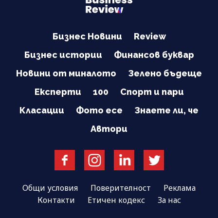
Бизнес Новини
Review
Бизнес истории
Финансов буквар
Новини от миналото
Зелено бъдеще
Експерти
100
Спорт и пари
Класации
Фото есе
Знаете ли, че
Автори
Общи условия
Поверителност
Реклама
Контакти
Етичен кодекс
За нас