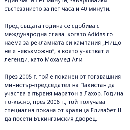
един час и пет минути, завършвайки
състезанието за пет часа и 40 минути.
Пред същата година се сдобива с
международна слава, когато Adidas го
наема за рекламната си кампания „Нищо
не е невъзможно“, в която участват и
легенди, като Мохамед Али.
През 2005 г. той е поканен от тогавашния
министър-председател на Пакистан да
участва в първия маратон в Лахор. Година
по-късно, през 2006 г., той получава
специална покана от кралица Елизабет II
да посети Бъкингамския дворец.