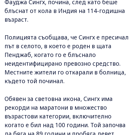
Фауджа Сингх, почина, след като беше
блъснат от кола в Индия на 114-годишна
възраст.
Полицията съобщава, че Сингх е пресичал
път в селото, в което е роден в щата
Пенджаб, когато го е блъснало
неидентифицирано превозно средство.
Местните жители го откарали в болница,
където той починал.
Обявен за световна икона, Сингх има
рекорди на маратони в множество
възрастови категории, включително
когато е бил над 100 години. Той започва
да бяга на 89 години и пробяга девет