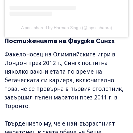
A post shared by Harman Singh (@ihpschhabra)
Постиженията на Фауджа Сингх
Факелоносец на Олимпийските игри в
Лондон през 2012 г., Сингх постигна
няколко важни етапа по време на
бегаческата си кариера, включително
това, че се превърна в първия столетник,
завършил пълен маратон през 2011 г. в
Торонто.
Твърдението му, че е най-възрастният
маратонец в света обаче не беше