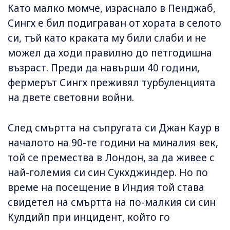
Като малко момче, израснало в Пенджаб,
Сингх е бил подиграван от хората в селото
си, тъй като краката му били слаби и не
можел да ходи правилно до петгодишна
възраст. Преди да навърши 40 години,
фермерът Сингх преживял турбуленцията
на двете световни войни.
След смъртта на съпругата си Джан Каур в
началото на 90-те години на миналия век,
той се премества в Лондон, за да живее с
най-големия си син Сукхджиндер. Но по
време на посещение в Индия той става
свидетел на смъртта на по-малкия си син
Кулдийп при инцидент, който го