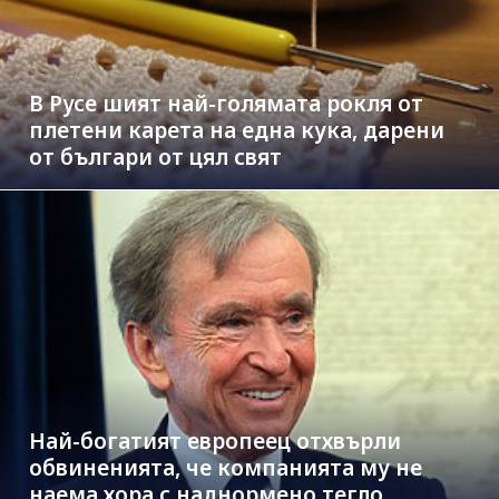
В Русе шият най-голямата рокля от
плетени карета на една кука, дарени
от българи от цял свят
Най-богатият европеец отхвърли
обвиненията, че компанията му не
наема хора с наднормено тегло