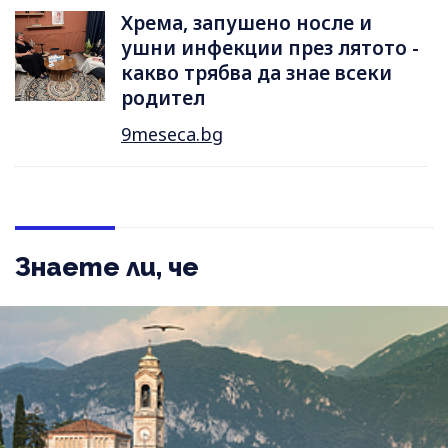
Хрема, запушено носле и
ушни инфекции през лятотo -
какво трябва да знае всеки
родител
9meseca.bg
Знаете ли, че