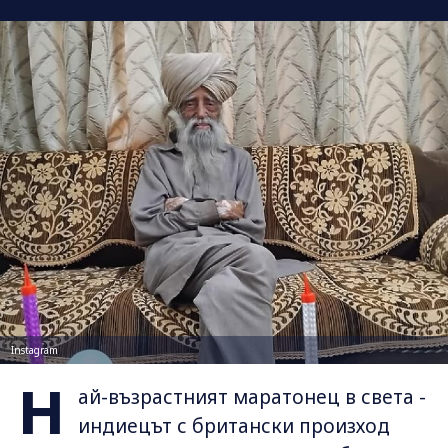
Instagram
Н
ай-възрастният маратонец в света -
индиецът с британски произход