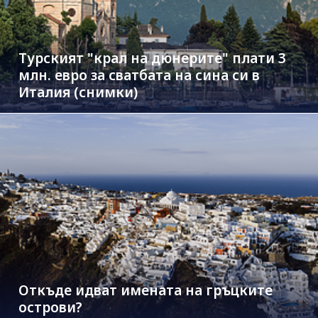
Турският "крал на дюнерите" плати 3
млн. евро за сватбата на сина си в
Италия (снимки)
Откъде идват имената на гръцките
острови?