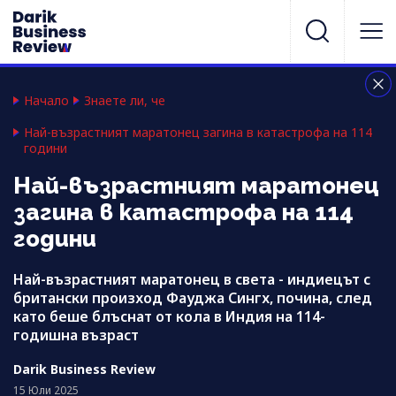
Начало
Знаете ли, че
Най-възрастният маратонец загина в катастрофа на 114
години
Най-възрастният маратонец
загина в катастрофа на 114
години
Най-възрастният маратонец в света - индиецът с
британски произход Фауджа Сингх, почина, след
като беше блъснат от кола в Индия на 114-
годишна възраст
Darik Business Review
15 Юли 2025