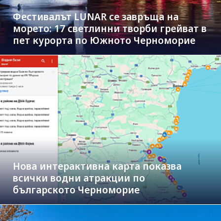
Фестивалът LUNAR се завръща на
морето: 17 светлинни творби грейват в
пет курорта по Южното Черноморие
Нова интерактивна карта показва
всички водни атракции по
българското Черноморие