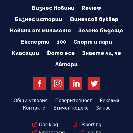
Бизнес Новини
Review
Бизнес истории
Финансов буквар
Новини от миналото
Зелено бъдеще
Експерти
100
Спорт и пари
Класации
Фото есе
Знаете ли, че
Автори
Общи условия
Поверителност
Реклама
Контакти
Етичен кодекс
За нас
Darik.bg
Dsport.bg
9meseca.bg
Idei.bg