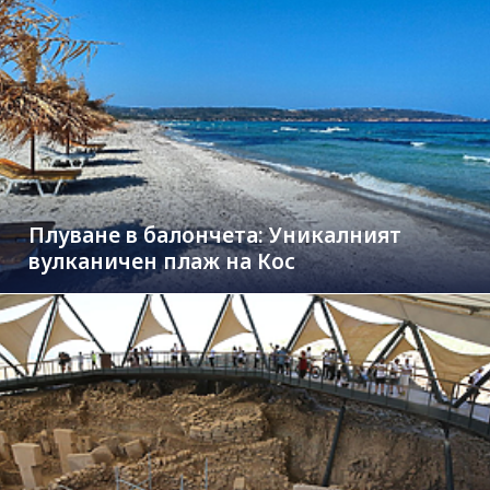
Плуване в балончета: Уникалният
вулканичен плаж на Кос