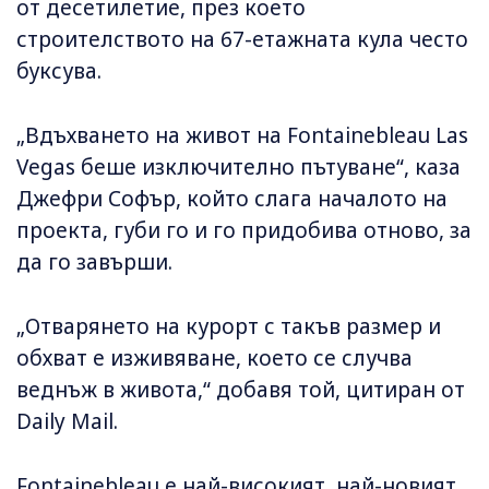
от десетилетие, през което
строителството на 67-етажната кула често
буксува.
„Вдъхването на живот на Fontainebleau Las
Vegas беше изключително пътуване“, каза
Джефри Софър, който слага началото на
проекта, губи го и го придобива отново, за
да го завърши.
„Отварянето на курорт с такъв размер и
обхват е изживяване, което се случва
веднъж в живота,“ добавя той, цитиран от
Daily Mail.
Fontainebleau е най-високият, най-новият