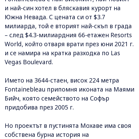
и най-син хотел в бляскавия курорт на
Южна Невада. С цената си от $3.7
милиарда, той е вторият най-скъп в града
– след $4.3-милиардния 66-етажен Resorts
World, който отваря врати през юни 2021 г.
и се намира на кратка разходка по Las
Vegas Boulevard.
Името на 3644-стаен, висок 224 метра
Fontainebleau припомня иконата на Маями
Бийч, която семейството на Софър
придобива през 2005 г.
Но проектът в пустинята Мохаве има своя
собствена бурна история на