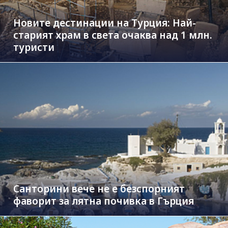
Новите дестинации на Турция: Най-
старият храм в света очаква над 1 млн.
туристи
Санторини вече не е безспорният
фаворит за лятна почивка в Гърция