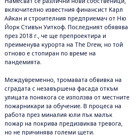
Намесват се различни нови собственици,
включително известния финансист Карл
Айкан и строителния предприемач от Ню
Йорк Стивън Уиткоф. Последният обявява
през 2018 г., че ще препроектира и
преименува курорта на The Drew, но той
отново е стопиран по време на
пандемията.
Междувременно, тромавата обвивка на
сградата с незавършена фасада откъм
улицата понякога се използва от местните
пожарникари за обучение. В процеса на
работа през миналия юли пък малък
пожар на покрива предизвиква тревога,
но не причинява големи щети.