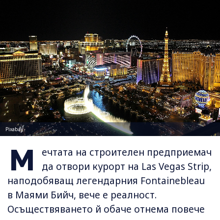
Pixabay
М
ечтата на строителен предприемач
да отвори курорт на Las Vegas Strip,
наподобяващ легендарния Fontainebleau
в Маями Бийч, вече е реалност.
Осъществяването й обаче отнема повече