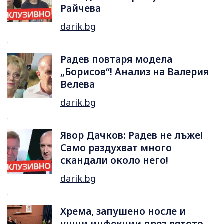
Райчева
darik.bg
Радев повтаря модела
„Борисов“! Анализ на Валерия
Велева
darik.bg
Явор Дачков: Радев не лъже!
Само раздухват много
скандали около него!
darik.bg
Хрема, запушено носле и