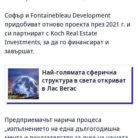
Софър и Fontainebleau Development
придобиват отново проекта през 2021 г. и
си партнират с Koch Real Estate
Investments, за да го финансират и
завършат.
Най-голямата сферична
структура в света откриват
в Лас Вегас
Предприемачът нарича процеса
„изпълнението на една дългогодишна
мечта и доказателство за духа на нашата