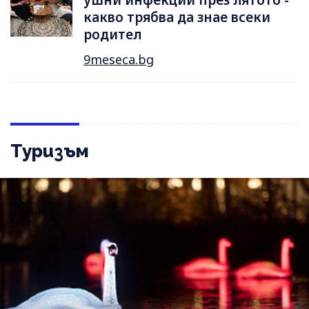
ушни инфекции през лятотo -
какво трябва да знае всеки
родител
9meseca.bg
Туризъм