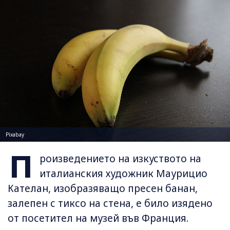
Pixabay
П
роизведението на изкуството на
италианския художник Маурицио
Кателан, изобразяващо пресен банан,
залепен с тиксо на стена, е било изядено
от посетител на музей във Франция.