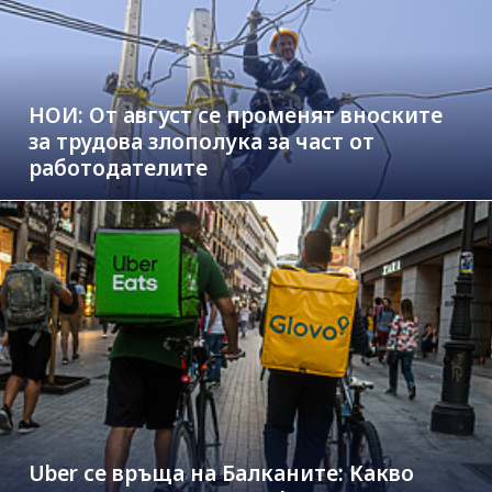
НОИ: От август се променят вноските
за трудова злополука за част от
работодателите
Uber се връща на Балканите: Какво