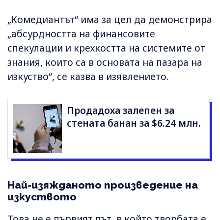
„Комедиантът“ има за цел да демонстрира
„абсурдността на финансовите
спекулации и крехкостта на системите от
знания, които са в основата на пазара на
изкуство“, се казва в изявлението.
Продадоха залепен за
стената банан за $6.24 млн.
Най-изяжданото произведение на
изкуството
Това не е първият път, в който творбата е