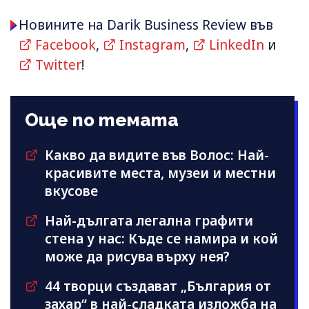
Новините на Darik Business Review във
Facebook
,
Instagram
,
LinkedIn
и
Twitter
!
Още по темата
Какво да видите във Волос: Най-
красивите места, музеи и местни
вкусове
Най-дългата легална графити
стена у нас: Къде се намира и кой
може да рисува върху нея?
44 творци създават „България от
захар“ в най-сладката изложба на