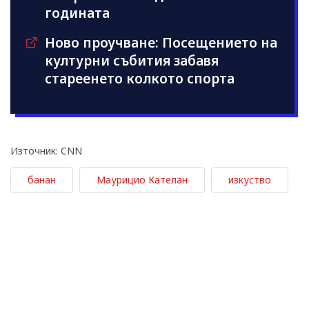
годината
Ново проучване: Посещението на
културни събития забавя
стареенето колкото спорта
Източник: CNN
банан
Маурицио Кателан
изкуство