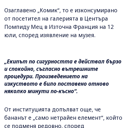
Озаглавено „Комик“, то е изконсумирано
от посетител на галерията в Центъра
Помпиду Мец в Източна Франция на 12
юли, според изявление на музея.
„Екипът по сигурността е действал бързо
и спокойно, съгласно вътрешните
процедури. Произведението на
изкуството е било поставено отново
няколко минути по-късно“.
От институцията допълват още, че
бананът е „само нетрайен елемент“, който
се подменя редовно, според