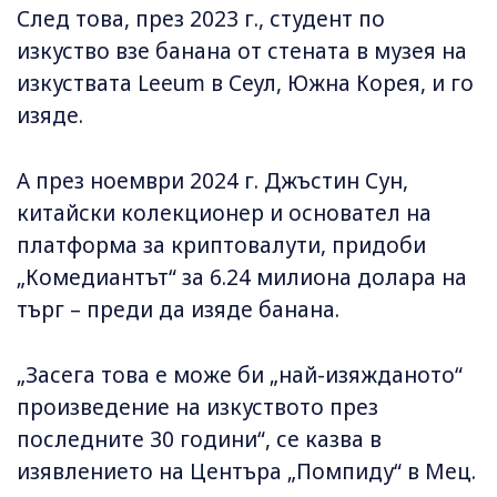
След това, през 2023 г., студент по
изкуство взе банана от стената в музея на
изкуствата Leeum в Сеул, Южна Корея, и го
изяде.
А през ноември 2024 г. Джъстин Сун,
китайски колекционер и основател на
платформа за криптовалути, придоби
„Комедиантът“ за 6.24 милиона долара на
търг – преди да изяде банана.
„Засега това е може би „най-изяжданото“
произведение на изкуството през
последните 30 години“, се казва в
изявлението на Центъра „Помпиду“ в Мец.