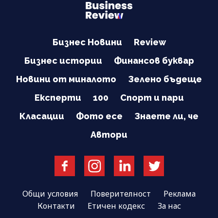
Бизнес Новини
Review
Бизнес истории
Финансов буквар
Новини от миналото
Зелено бъдеще
Експерти
100
Спорт и пари
Класации
Фото есе
Знаете ли, че
Автори
Общи условия
Поверителност
Реклама
Контакти
Етичен кодекс
За нас