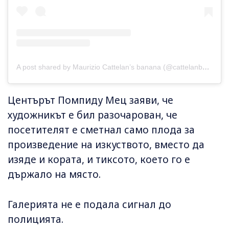
A post shared by Maurizio Cattelan’s banana (@cattelanbanana)
Центърът Помпиду Мец заяви, че
художникът е бил разочарован, че
посетителят е сметнал само плода за
произведение на изкуството, вместо да
изяде и кората, и тиксото, което го е
държало на място.
Галерията не е подала сигнал до
полицията.