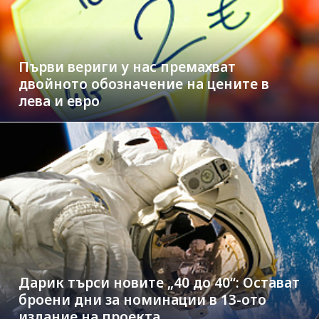
Първи вериги у нас премахват
двойното обозначение на цените в
лева и евро
Дарик търси новите „40 до 40“: Остават
броени дни за номинации в 13-ото
издание на проекта