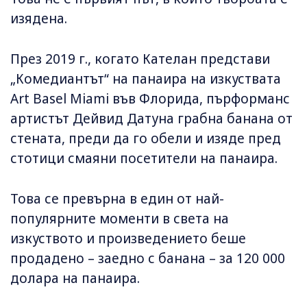
изядена.
През 2019 г., когато Кателан представи
„Комедиантът“ на панаира на изкуствата
Art Basel Miami във Флорида, пърформанс
артистът Дейвид Датуна грабна банана от
стената, преди да го обели и изяде пред
стотици смаяни посетители на панаира.
Това се превърна в един от най-
популярните моменти в света на
изкуството и произведението беше
продадено – заедно с банана – за 120 000
долара на панаира.