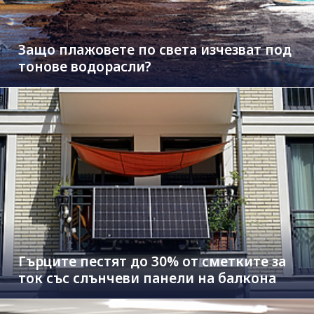
Защо плажовете по света изчезват под
тонове водорасли?
Гърците пестят до 30% от сметките за
ток със слънчеви панели на балкона