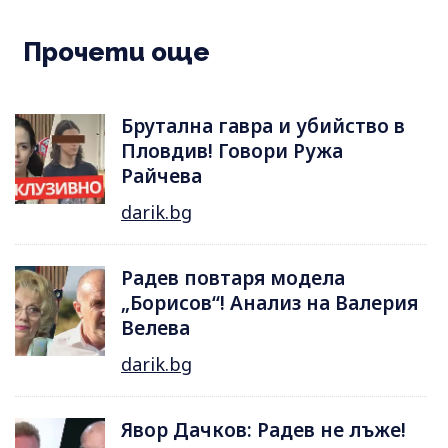
Прочети още
Брутална гавра и убийство в
Пловдив! Говори Ружа
Райчева
darik.bg
Радев повтаря модела
„Борисов“! Анализ на Валерия
Велева
darik.bg
Явор Дачков: Радев не лъже!