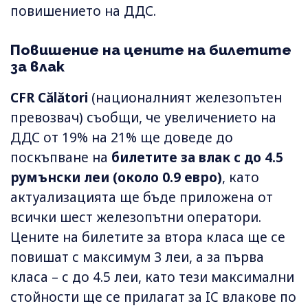
повишението на ДДС.
Повишение на цените на билетите
за влак
CFR Călători
(националният железопътен
превозвач) съобщи, че увеличението на
ДДС от 19% на 21% ще доведе до
поскъпване на
билетите за влак с до 4.5
румънски леи (около 0.9 евро)
, като
актуализацията ще бъде приложена от
всички шест железопътни оператори.
Цените на билетите за втора класа ще се
повишат с максимум 3 леи, а за първа
класа – с до 4.5 леи, като тези максимални
стойности ще се прилагат за IC влакове по