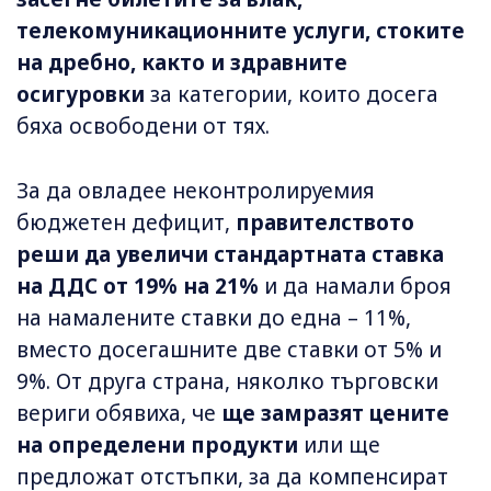
телекомуникационните услуги, стоките
на дребно, както и здравните
осигуровки
за категории, които досега
бяха освободени от тях.
За да овладее неконтролируемия
бюджетен дефицит,
правителството
реши да увеличи стандартната ставка
на ДДС от 19% на 21%
и да намали броя
на намалените ставки до една – 11%,
вместо досегашните две ставки от 5% и
9%. От друга страна, няколко търговски
вериги обявиха, че
ще замразят цените
на определени продукти
или ще
предложат отстъпки, за да компенсират