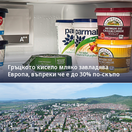
Гръцкото кисело мляко завладява
Европа, въпреки че е до 30% по-скъпо