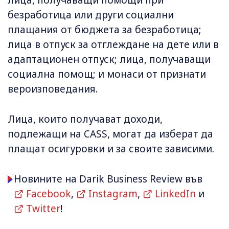
лица, получаващи помощи при
безработица или други социални
плащания от бюджета за безработица;
лица в отпуск за отглеждане на дете или в
адаптационен отпуск; лица, получаващи
социална помощ; и монаси от признати
вероизповедания.
Лица, които получават доходи,
подлежащи на CASS, могат да изберат да
плащат осигуровки и за своите зависими.
Новините на Darik Business Review във
Facebook
,
Instagram
,
LinkedIn
и
Twitter
!