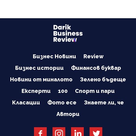
Бизнес Новини
Review
Бизнес истории
Финансов буквар
Новини от миналото
Зелено бъдеще
Експерти
100
Спорт и пари
Класации
Фото есе
Знаете ли, че
Автори