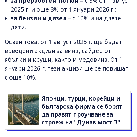
за преработен тютюн
– с 3% от 1 август
2025 г. и още 3% от 1 януари 2026 г.;
за бензин и дизел
– с 10% и на двете
дати.
Освен това, от 1 август 2025 г. ще бъдат
въведени акцизи за вина, сайдер от
ябълки и круши, както и медовина. От 1
януари 2026 г. тези акцизи ще се повишат
с още 10%.
Японци, турци, корейци и
българска фирма се борят
да правят проучване за
строеж на "Дунав мост 3"