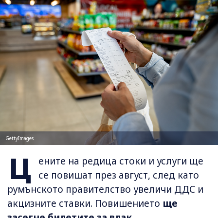
GettyImages
Ц
ените на редица стоки и услуги ще
се повишат през август, след като
румънското правителство увеличи ДДС и
акцизните ставки. Повишението
ще
засегне билетите за влак,