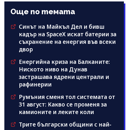
Още по темата
Синът на Майкъл Дeл и бивш
кадър на SpaceX искат батерии за
съхранение на енергия във всеки
двор
Енергийна криза на Балканите:
Ниското ниво на Дунав
застрашава ядрени централи и
рафинерии
Румъния сменя тол системата от
31 август: Какво се променя за
камионите и леките коли
Трите български общини с най-