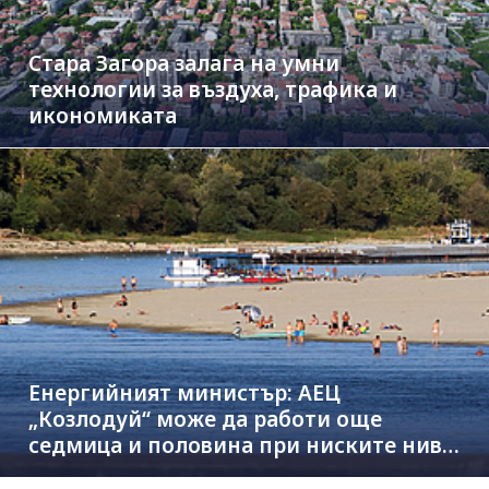
Стара Загора залага на умни
технологии за въздуха, трафика и
икономиката
Енергийният министър: АЕЦ
„Козлодуй“ може да работи още
седмица и половина при ниските нива
на Дунав