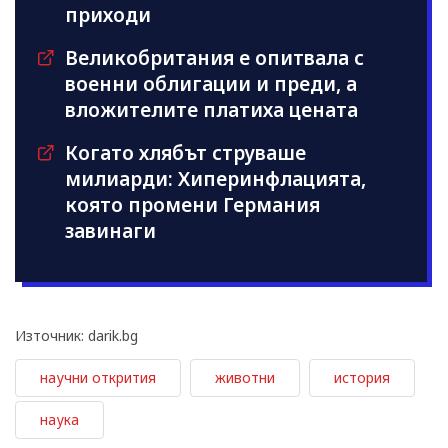
приходи
Великобритания е опитвала с
военни облигации и преди, а
вложителите платиха цената
Когато хлябът струваше
милиарди: Хиперинфлацията,
която промени Германия
завинаги
Източник: darik.bg
научни открития
животни
история
наука