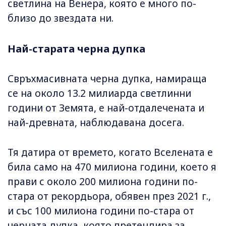
светлина на Венера, която е много по-
близо до звездата ни.
Най-старата черна дупка
Свръхмасивната черна дупка, намираща
се на около 13.2 милиарда светлинни
години от Земята, е най-отдалечената и
най-древната, наблюдавана досега.
Тя датира от времето, когато Вселената е
била само на 470 милиона години, което я
прави с около 200 милиона години по-
стара от рекордьора, обявен през 2021 г.,
и със 100 милиона години по-стара от
черната дупка, която претендира за