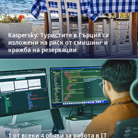
Kaspersky: Туристите в Гърция са
изложени на риск от смишинг и
кражба на резервации
1 от всеки 4 обяви за работа в IT