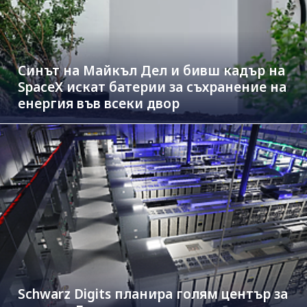
Синът на Майкъл Дeл и бивш кадър на
SpaceX искат батерии за съхранение на
енергия във всеки двор
Schwarz Digits планира голям център за