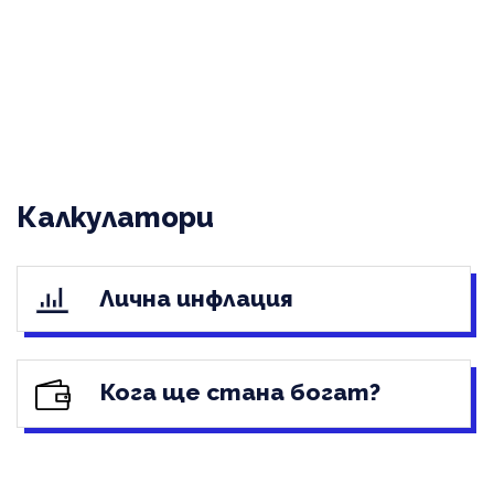
Калкулатори
Лична инфлация
Кога ще стана богат?