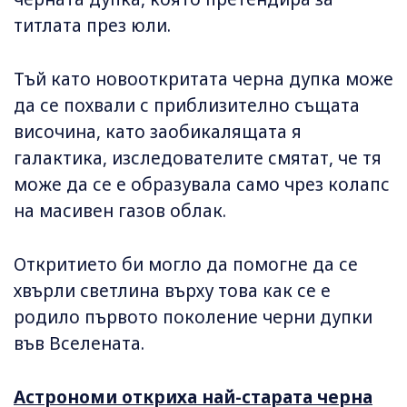
титлата през юли.
Тъй като новооткритата черна дупка може
да се похвали с приблизително същата
височина, като заобикалящата я
галактика, изследователите смятат, че тя
може да се е образувала само чрез колапс
на масивен газов облак.
Откритието би могло да помогне да се
хвърли светлина върху това как се е
родило първото поколение черни дупки
във Вселената.
Астрономи откриха най-старата черна