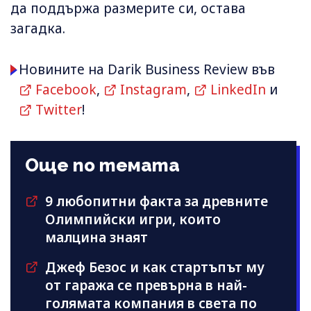
да поддържа размерите си, остава
загадка.
Новините на Darik Business Review във
Facebook
,
Instagram
,
LinkedIn
и
Twitter
!
Още по темата
9 любопитни факта за древните
Олимпийски игри, които
малцина знаят
Джеф Безос и как стартъпът му
от гаража се превърна в най-
голямата компания в света по