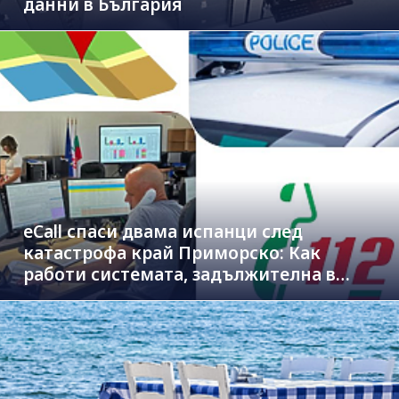
данни в България
eCall спаси двама испанци след
катастрофа край Приморско: Как
работи системата, задължителна в
новите коли