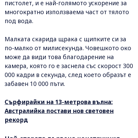
пистолет, и е най-голямото ускорение за
многократно използваема част от тялото
под вода.
Малката скарида щрака с щипките си за
по-малко от милисекунда. Човешкото око
може да види това благодарение на
камера, която го е заснела със скорост 300
000 кадри в секунда, след което образът е
забавен 10 000 пъти.
Сърфирайки на 13-метрова вълна:
Австралийка постави нов световен
рекорд