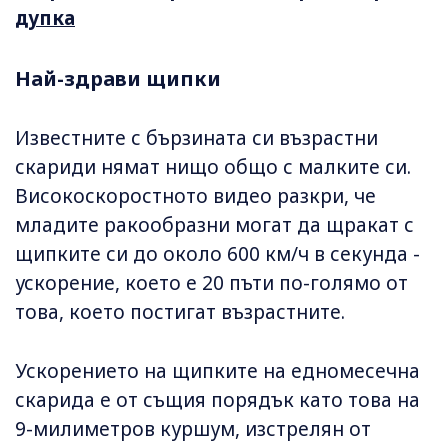
дупка
Най-здрави щипки
Известните с бързината си възрастни
скариди нямат нищо общо с малките си.
Високоскоростното видео разкри, че
младите ракообразни могат да щракат с
щипките си до около 600 км/ч в секунда -
ускорение, което е 20 пъти по-голямо от
това, което постигат възрастните.
Ускорението на щипките на едномесечна
скарида е от същия порядък като това на
9-милиметров куршум, изстрелян от