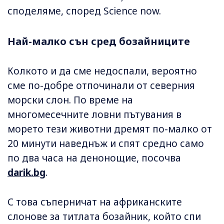
споделяме, според Science now.
Най-малко сън сред бозайниците
Колкото и да сме недоспали, вероятно
сме по-добре отпочинали от северния
морски слон. По време на
многомесечните ловни пътувания в
морето тези животни дремят по-малко от
20 минути наведнъж и спят средно само
по два часа на денонощие, посочва
darik.bg
.
С това съперничат на африканските
слонове за титлата бозайник, който спи