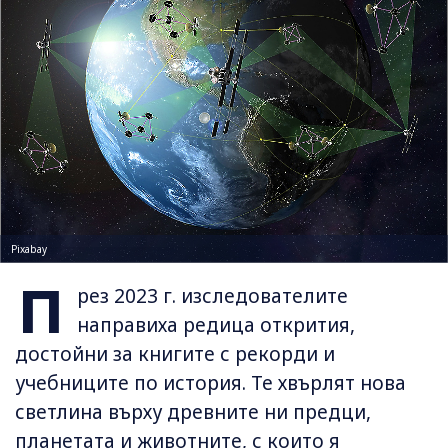
Pixabay
П
рез 2023 г. изследователите
направиха редица открития,
достойни за книгите с рекорди и
учебниците по история. Те хвърлят нова
светлина върху древните ни предци,
планетата и животните, с които я