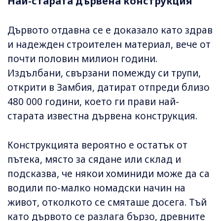
Най-старата дървена конструкция
Дървото отдавна се е доказало като здрав
и надежден строителен материал, вече от
почти половин милион години.
Издълбани, свързани помежду си трупи,
открити в Замбия, датират отпреди близо
480 000 години, което ги прави най-
старата известна дървена конструкция.
Конструкцията вероятно е остатък от
пътека, място за сядане или склад и
подсказва, че някои хоминиди може да са
водили по-малко номадски начин на
живот, отколкото се смяташе досега. Тъй
като дървото се разлага бързо, древните