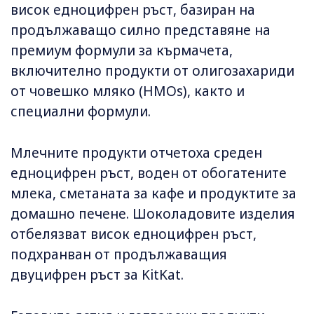
висок едноцифрен ръст, базиран на
продължаващо силно представяне на
премиум формули за кърмачета,
включително продукти от олигозахариди
от човешко мляко (HMOs), както и
специални формули.
Млечните продукти отчетоха среден
едноцифрен ръст, воден от обогатените
млека, сметаната за кафе и продуктите за
домашно печене. Шоколадовите изделия
отбелязват висок едноцифрен ръст,
подхранван от продължаващия
двуцифрен ръст за KitKat.