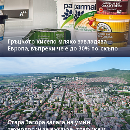
Гръцкото кисело мляко завладява
Европа, въпреки че е до 30% по-скъпо
Стара Загора залага на умни
технологии за въздуха, трафика и