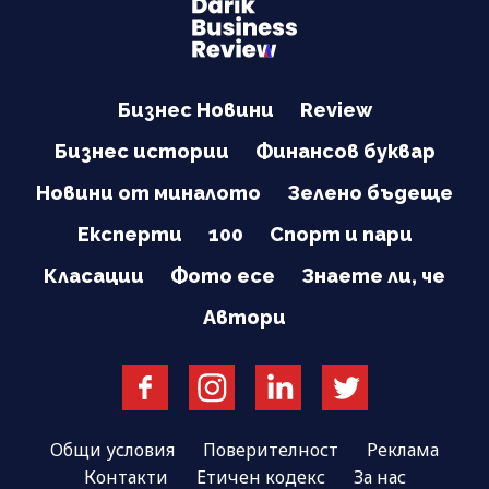
Бизнес Новини
Review
Бизнес истории
Финансов буквар
Новини от миналото
Зелено бъдеще
Експерти
100
Спорт и пари
Класации
Фото есе
Знаете ли, че
Автори
Общи условия
Поверителност
Реклама
Контакти
Етичен кодекс
За нас