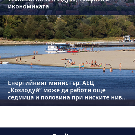
икономиката
Енергийният министър: АЕЦ
„Козлодуй“ може да работи още
седмица и половина при ниските нива
на Дунав