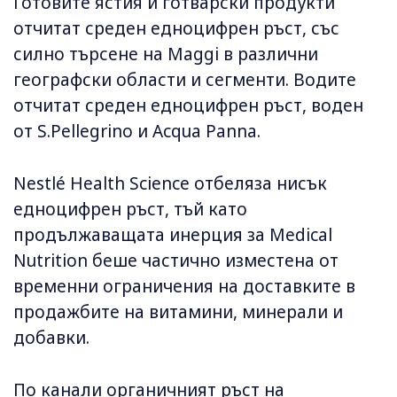
Готовите ястия и готварски продукти
отчитат среден едноцифрен ръст, със
силно търсене на Maggi в различни
географски области и сегменти. Водите
отчитат среден едноцифрен ръст, воден
от S.Pellegrino и Acqua Panna.
Nestlé Health Science отбеляза нисък
едноцифрен ръст, тъй като
продължаващата инерция за Medical
Nutrition беше частично изместена от
временни ограничения на доставките в
продажбите на витамини, минерали и
добавки.
По канали органичният ръст на