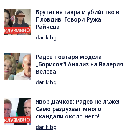
Брутална гавра и убийство в
Пловдив! Говори Ружа
Райчева
darik.bg
Радев повтаря модела
„Борисов“! Анализ на Валерия
Велева
darik.bg
Явор Дачков: Радев не лъже!
Само раздухват много
скандали около него!
darik.bg