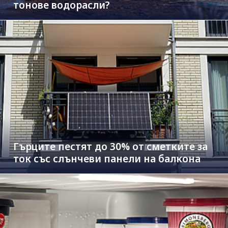
тонове водорасли?
Гърците пестят до 30% от сметките за
ток със слънчеви панели на балкона