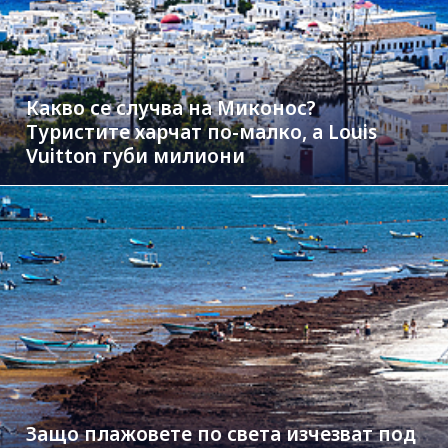
Какво се случва на Миконос?
Туристите харчат по-малко, а Louis
Vuitton губи милиони
Защо плажовете по света изчезват под