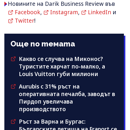
Новините на Darik Business Review във
Facebook
,
Instagram
,
LinkedIn
и
Twitter
!
Още по темата
Какво се случва на Миконос?
Туристите харчат по-малко, а
Louis Vuitton губи милиони
Aurubis с 31% ръст на
оперативната печалба, заводът в
Пирдоп увеличава
производството
Ръст за Варна и Бургас:
Българските летища на Fraport се