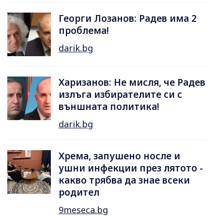
Георги Лозанов: Радев има 2
проблема!
darik.bg
Харизанов: Не мисля, че Радев
излъга избирателите си с
външната политика!
darik.bg
Хрема, запушено носле и
ушни инфекции през лятотo -
какво трябва да знае всеки
родител
9meseca.bg