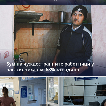
Бум на чуждестранните работници у
нас: скочиха със 68% за година