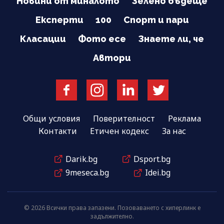
Новини от миналото
Зелено бъдеще
Експерти
100
Спорт и пари
Класации
Фото есе
Знаете ли, че
Автори
Общи условия
Поверителност
Реклама
Контакти
Етичен кодекс
За нас
Darik.bg
Dsport.bg
9meseca.bg
Idei.bg
© 2026 Всички права запазени. Позоваването с хиперлинк е
задължително.