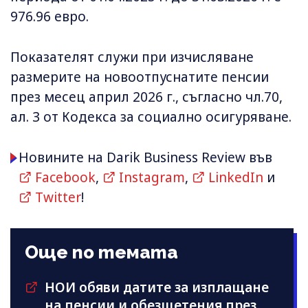
976.96 евро.
Показателят служи при изчисляване
размерите на новоотпуснатите пенсии
през месец април 2026 г., съгласно чл.70,
ал. 3 от Кодекса за социално осигуряване.
Новините на Darik Business Review във
Facebook
,
Instagram
,
LinkedIn
и
Twitter
!
Още по темата
НОИ обяви датите за изплащане
на пенсии и обезщетения през