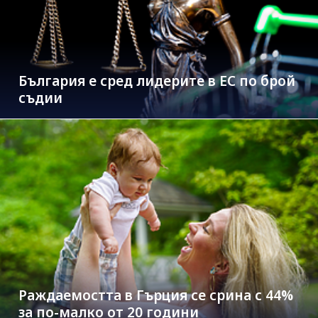
България е сред лидерите в ЕС по брой
съдии
Раждаемостта в Гърция се срина с 44%
за по-малко от 20 години