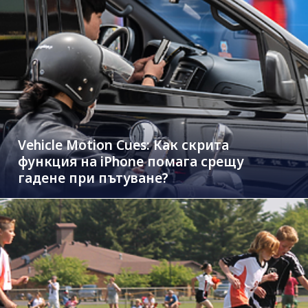
Vehicle Motion Cues: Как скрита
функция на iPhone помага срещу
гадене при пътуване?