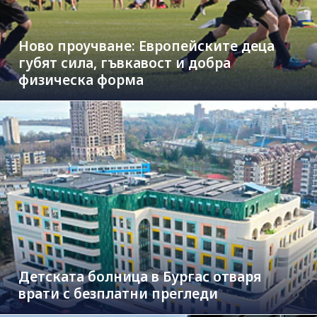
Ново проучване: Европейските деца
губят сила, гъвкавост и добра
физическа форма
Детската болница в Бургас отваря
врати с безплатни прегледи