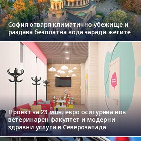
София отваря климатично убежище и
раздава безплатна вода заради жегите
Проект за 23 млн. евро осигурява нов
ветеринарен факултет и модерни
здравни услуги в Северозапада