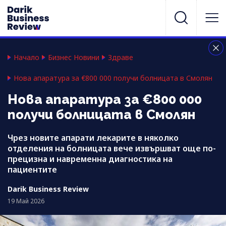
Начало
Бизнес Новини
Здраве
Нова апаратура за €800 000 получи болницата в Смолян
Нова апаратура за €800 000
получи болницата в Смолян
Чрез новите апарати лекарите в няколко
отделения на болницата вече извършват още по-
прецизна и навременна диагностика на
пациентите
Darik Business Review
19 Май 2026