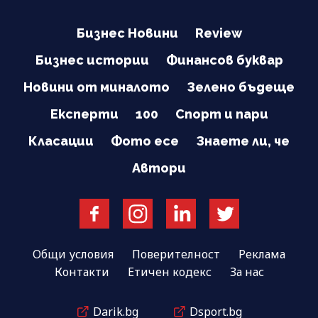
Бизнес Новини
Review
Бизнес истории
Финансов буквар
Новини от миналото
Зелено бъдеще
Експерти
100
Спорт и пари
Класации
Фото есе
Знаете ли, че
Автори
Общи условия
Поверителност
Реклама
Контакти
Етичен кодекс
За нас
Darik.bg
Dsport.bg