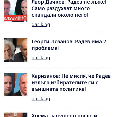
Явор Дачков: Радев не лъже!
Само раздухват много
скандали около него!
darik.bg
Георги Лозанов: Радев има 2
проблема!
darik.bg
Харизанов: Не мисля, че Радев
излъга избирателите си с
външната политика!
darik.bg
Хрема, запушено носле и