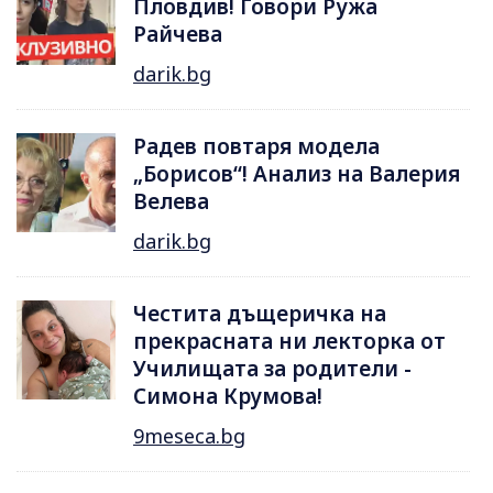
Пловдив! Говори Ружа
Райчева
darik.bg
Радев повтаря модела
„Борисов“! Анализ на Валерия
Велева
darik.bg
Честита дъщеричка на
прекрасната ни лекторка от
Училищата за родители -
Симона Крумова!
9meseca.bg