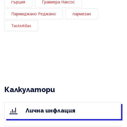
гърция
Гравиера Наксос
Пармиджано Реджано
пармезан
TasteAtlas
Калкулатори
Лична инфлация