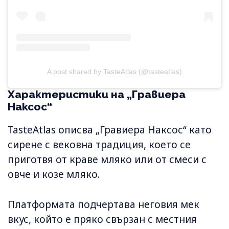
A post shared by TasteAtlas (@tasteatlas)
Характеристики на „Гравиера
Наксос“
TasteAtlas описва „Гравиера Наксос“ като
сирене с вековна традиция, което се
приготвя от краве мляко или от смеси с
овче и козе мляко.
Платформата подчертава неговия мек
вкус, който е пряко свързан с местния