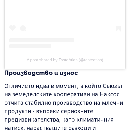
A post shared by TasteAtlas (@tasteatlas)
Производство и износ
Отличието идва в момент, в който Съюзът
на земеделските кооперативи на Наксос
отчита стабилно производство на млечни
продукти - въпреки сериозните
предизвикателства, като климатичния
натиск, нарастващите разходи и