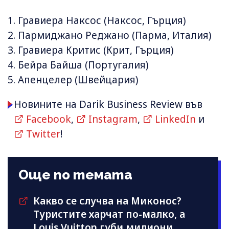
Гравиера Наксос (Наксос, Гърция)
Пармиджано Реджано (Парма, Италия)
Гравиера Критис (Крит, Гърция)
Бейра Байша (Португалия)
Апенцелер (Швейцария)
Новините на Darik Business Review във
Facebook
,
Instagram
,
LinkedIn
и
Twitter
!
Още по темата
Какво се случва на Миконос?
Туристите харчат по-малко, а
Louis Vuitton губи милиони