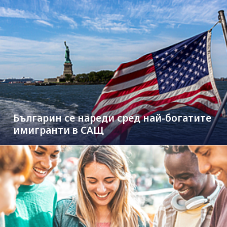
Българин се нареди сред най-богатите
имигранти в САЩ