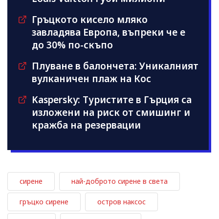
Гръцкото кисело мляко
завладява Европа, въпреки че е
до 30% по-скъпо
Плуване в балончета: Уникалният
вулканичен плаж на Кос
Kaspersky: Туристите в Гърция са
изложени на риск от смишинг и
кражба на резервации
сирене
най-доброто сирене в света
гръцко сирене
остров наксос