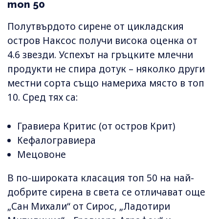
топ 50
Полутвърдото сирене от цикладския
остров Наксос получи висока оценка от
4.6 звезди. Успехът на гръцките млечни
продукти не спира дотук – няколко други
местни сорта също намериха място в топ
10. Сред тях са:
Гравиера Критис (от остров Крит)
Кефалогравиера
Мецовоне
В по-широката класация топ 50 на най-
добрите сирена в света се отличават още
„Сан Михали“ от Сирос, „Ладотири