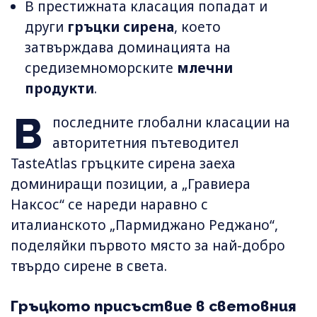
В престижната класация попадат и
други
гръцки сирена
, което
затвърждава доминацията на
средиземноморските
млечни
продукти
.
В
последните глобални класации на
авторитетния пътеводител
TasteAtlas гръцките сирена заеха
доминиращи позиции, а „Гравиера
Наксос“ се нареди наравно с
италианското „Пармиджано Реджано“,
поделяйки първото място за най-добро
твърдо сирене в света.
Гръцкото присъствие в световния