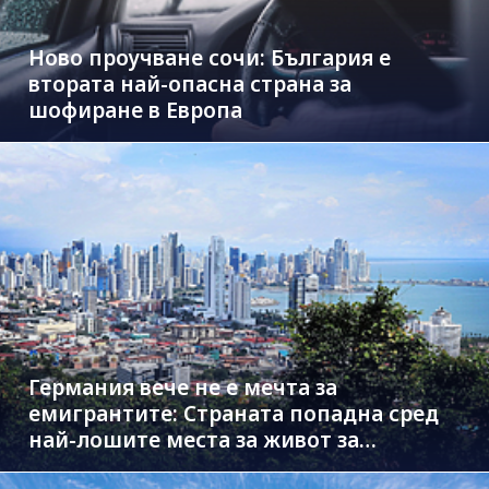
Ново проучване сочи: България е
втората най-опасна страна за
шофиране в Европа
Германия вече не е мечта за
емигрантите: Страната попадна сред
най-лошите места за живот за
чужденци