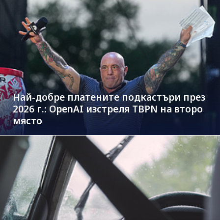
Най-добре платените подкастъри през
2026 г.: OpenAI изстреля TBPN на второ
място