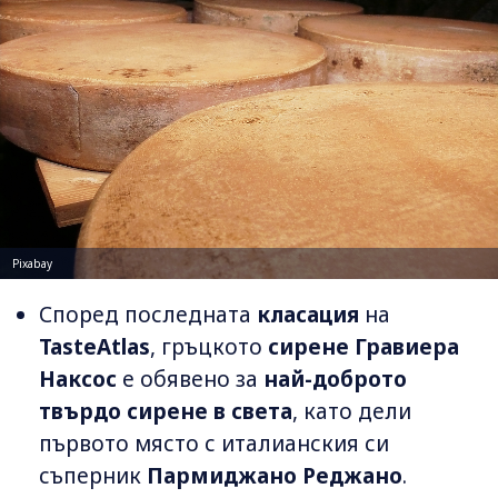
Pixabay
Според последната
класация
на
TasteAtlas
, гръцкото
сирене
Гравиера
Наксос
е обявено за
най-доброто
твърдо сирене в света
, като дели
първото място с италианския си
съперник
Пармиджано Реджано
.