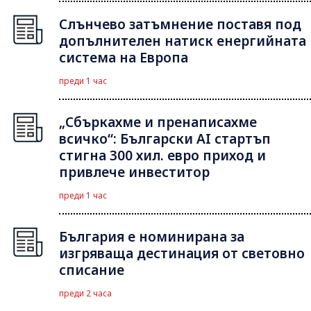
Слънчево затъмнение поставя под
допълнителен натиск енергийната
система на Европа
преди 1 час
„Сбъркахме и пренаписахме
всичко“: Български AI стартъп
стигна 300 хил. евро приход и
привлече инвеститор
преди 1 час
България е номинирана за
изгряваща дестинация от световно
списание
преди 2 часа