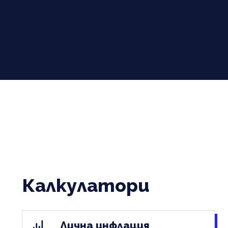
Калкулатори
Лична инфлация