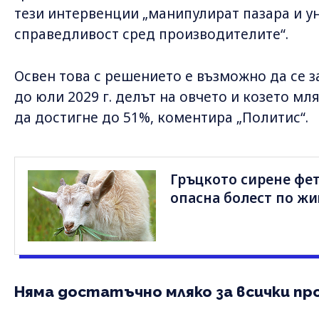
тези интервенции „манипулират пазара и у
справедливост сред производителите“.
Освен това с решението е възможно да се 
до юли 2029 г. делът на овчето и козето мл
да достигне до 51%, коментира „Политис“.
Гръцкото сирене фет
опасна болест по ж
Няма достатъчно мляко за всички пр