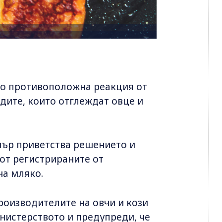
о противоположна реакция от
дите, които отглеждат овце и
пър приветства решението и
 от регистрираните от
на мляко.
роизводителите на овчи и кози
нистерството и предупреди, че