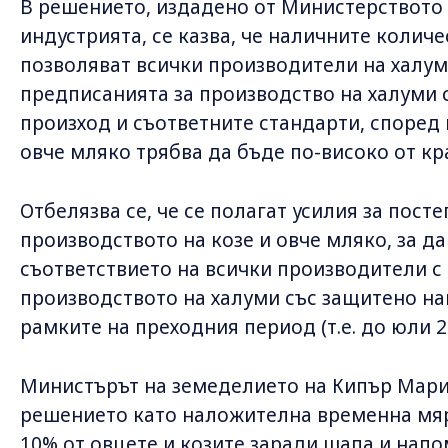
В решението, издадено от Министерството 
индустрията, се казва, че наличните количе
позволяват всички производители на халуми
предписанията за производство на халуми 
произход и съответните стандарти, според
овче мляко трябва да бъде по-високо от кр
Отбелязва се, че се полагат усилия за пост
производството на козе и овче мляко, за д
съответствието на всички производители с
производството на халуми със защитено на
рамките на преходния период (т.е. до юли 20
Министърът на земеделието на Кипър Мар
решението като наложителна временна мяр
10% от овцете и козите заради шапа и напо