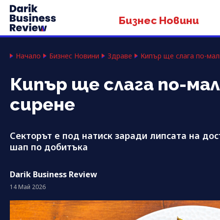
Бизнес Новини
Начало
Бизнес Новини
Здраве
Кипър ще слага по-мал
Кипър ще слага по-мал
сирене
Секторът е под натиск заради липсата на дос
шап по добитъка
Darik Business Review
14 Май 2026