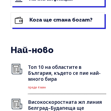
Кога ще стана богат?
Най-ново
Топ 10 на областите в
България, където се пие най-
много бира
преди 4 мин
Високоскоростната жп линия
Белград–Будапеща ще