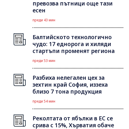
превозва пътници още тази
есен
преди 43 мин
Балтийското технологично
чудо: 17 еднорога и хиляди
стартъпи променят региона
преди 53 мин
Разбиха нелегален цех за
зехтин край София, иззеха
близо 7 тона продукция
преди 54 мин
Реколтата от ябълки в ЕС се
срива с 15%, Хърватия обаче