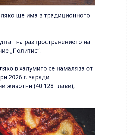
мляко ще има в традиционното
ултат на разпространението на
ие „Политис“.
яко в халумито се намалява от
ри 2026 г. заради
 животни (40 128 глави),