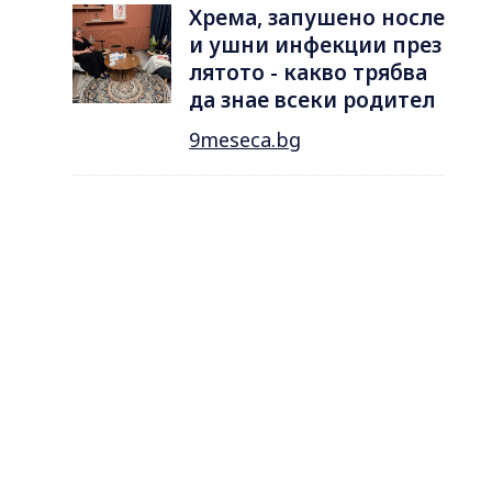
Хрема, запушено носле
и ушни инфекции през
лятотo - какво трябва
да знае всеки родител
9meseca.bg