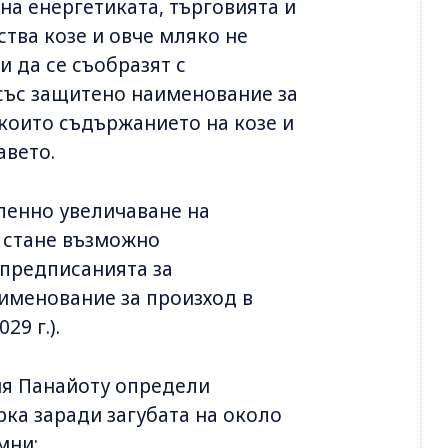
на енергетиката, търговията и
ства козе и овче мляко не
 да се съобразят с
със защитено наименование за
 които съдържанието на козе и
авето.
епенно увеличаване на
а стане възможно
 предписанията за
именование за произход в
29 г.).
ия Панайоту определи
ка заради загубата на около
мни: