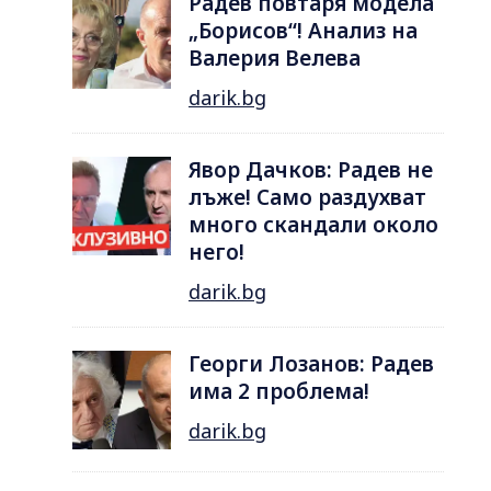
Радев повтаря модела
„Борисов“! Анализ на
Валерия Велева
darik.bg
Явор Дачков: Радев не
лъже! Само раздухват
много скандали около
него!
darik.bg
Георги Лозанов: Радев
има 2 проблема!
darik.bg