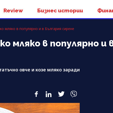
Review
Бизнес истории
Фина
ко мляко в популярно и в България сирене
ко мляко в популярно и 
татъчно овче и козе мляко заради