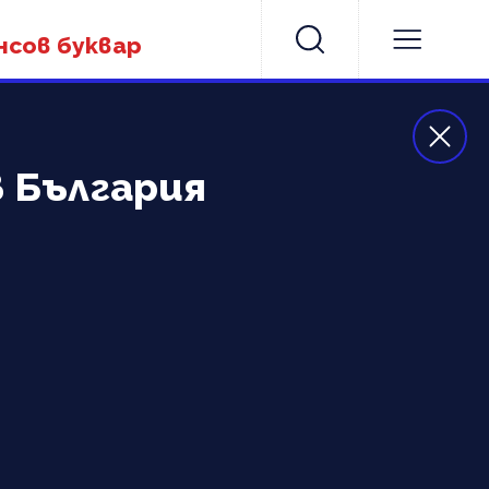
нсов буквар
в България