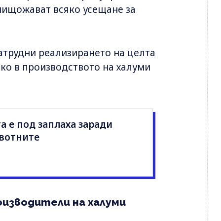
нищожават всяко усещане за
затрудни реализирането на целта
яко в производството на халуми
а е под заплаха заради
ивотните
оизводители на халуми