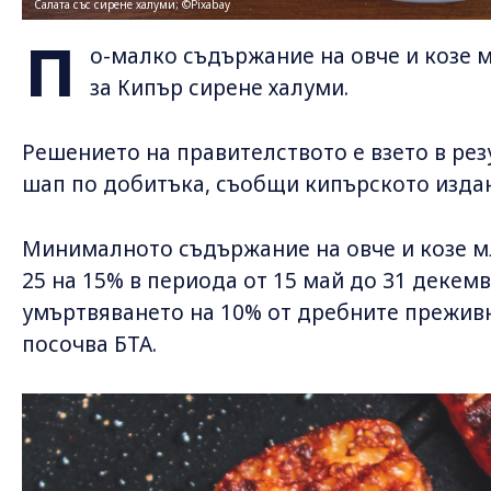
Салата със сирене халуми; ©Pixabay
П
о-малко съдържание на овче и козе 
за Кипър сирене халуми.
Решението на правителството е взето в рез
шап по добитъка, съобщи кипърското издан
Минималното съдържание на овче и козе мл
25 на 15% в периода от 15 май до 31 декемв
умъртвяването на 10% от дребните преживни
посочва БТА.