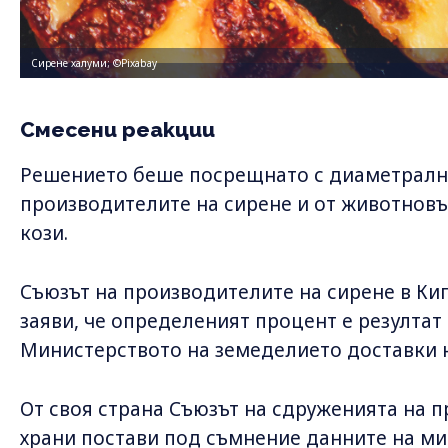
Сирене халуми; ©Pixabay
Смесени реакции
Решението беше посрещнато с диаметралн
производителите на сирене и от животновъ
кози.
Съюзът на производителите на сирене в Ки
заяви, че определеният процент е резултат
Министерството на земеделието доставки 
От своя страна Съюзът на сдруженията на п
храни постави под съмнение данните на ми