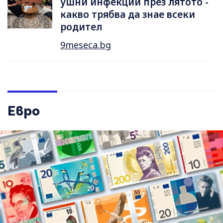
ушни инфекции през лятотo -
какво трябва да знае всеки
родител
9meseca.bg
Евро