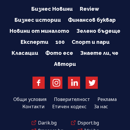
Бизнес Новини
Review
Бизнес истории
Финансов буквар
Новини от миналото
Зелено бъдеще
Експерти
100
Спорт и пари
Класации
Фото есе
Знаете ли, че
Автори
Общи условия
Поверителност
Реклама
Контакти
Етичен кодекс
За нас
Darik.bg
Dsport.bg