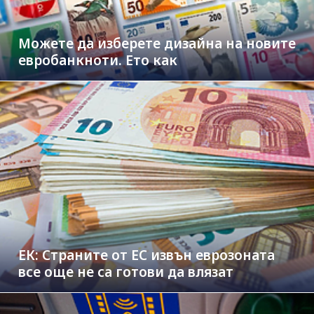
Можете да изберете дизайна на новите
евробанкноти. Ето как
ЕК: Страните от ЕС извън еврозоната
все още не са готови да влязат