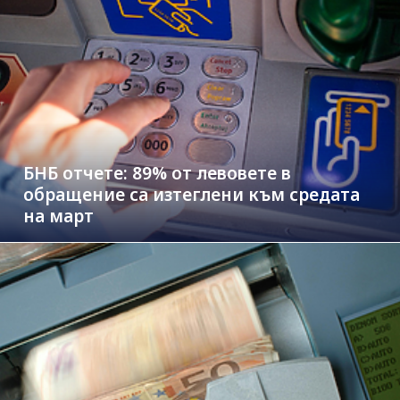
БНБ отчете: 89% от левовете в
обращение са изтеглени към средата
на март