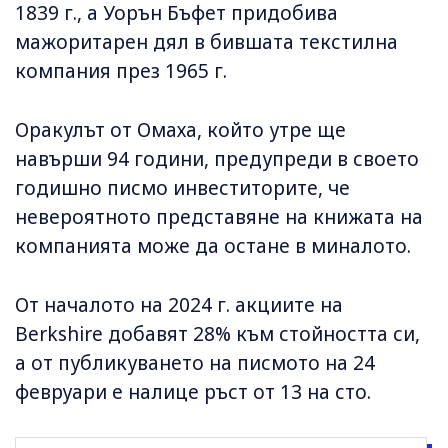
1839 г., а Уорън Бъфет придобива
мажоритарен дял в бившата текстилна
компания през 1965 г.
Оракулът от Омаха, който утре ще
навърши 94 години, предупреди в своето
годишно писмо инвеститорите, че
невероятното представяне на книжата на
компанията може да остане в миналото.
От началото на 2024 г. акциите на
Berkshire добавят 28% към стойността си,
а от публикуването на писмото на 24
февруари е налице ръст от 13 на сто.