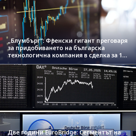
„Блумбърг“: Френски гигант преговаря
за придобиването на българска
технологична компания в сделка за 1.3
млрд. евро
Две години EuroBridge: Сегментът на