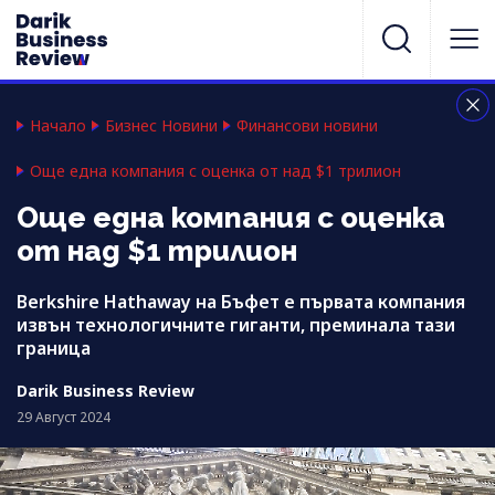
Начало
Бизнес Новини
Финансови новини
Още една компания с оценка от над $1 трилион
Още една компания с оценка
от над $1 трилион
Berkshire Hathaway на Бъфет е първата компания
извън технологичните гиганти, преминала тази
граница
Darik Business Review
29 Август 2024