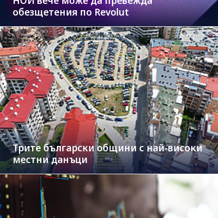
НОИ вече може да превежда
обезщетения по Revolut
Трите български общини с най-високи
местни данъци