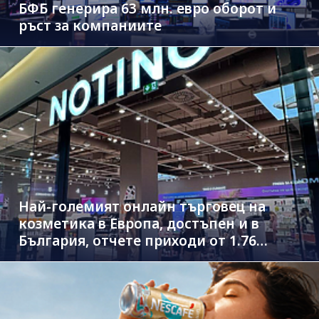
БФБ генерира 63 млн. евро оборот и
ръст за компаниите
Най-големият онлайн търговец на
козметика в Европа, достъпен и в
България, отчете приходи от 1.76
млрд. евро