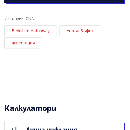
Източник: CNN
Berkshire Hathaway
Уорън Бъфет
инвестиции
Калкулатори
Лична инфлация