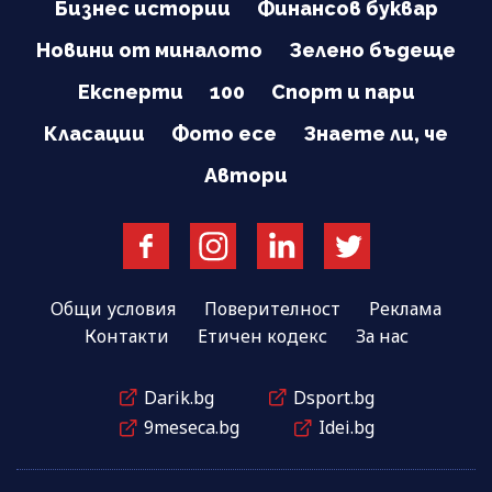
Бизнес истории
Финансов буквар
Новини от миналото
Зелено бъдеще
Експерти
100
Спорт и пари
Класации
Фото есе
Знаете ли, че
Автори
Общи условия
Поверителност
Реклама
Контакти
Етичен кодекс
За нас
Darik.bg
Dsport.bg
9meseca.bg
Idei.bg