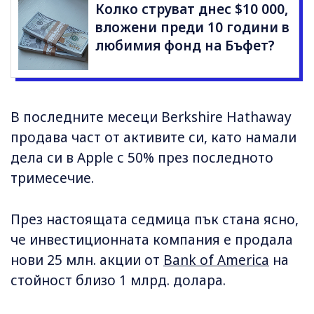
Колко струват днес $10 000,
вложени преди 10 години в
любимия фонд на Бъфет?
В последните месеци Berkshire Hathaway
продава част от активите си, като намали
дела си в Apple с 50% през последното
тримесечие.
През настоящата седмица пък стана ясно,
че инвестиционната компания е продала
нови 25 млн. акции от
Bank of America
на
стойност близо 1 млрд. долара.