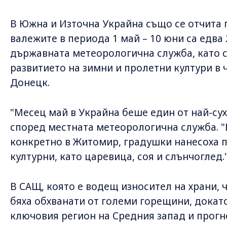
В Южна и Източна Украйна също се отчита г
валежите в периода 1 май – 10 юни са едва
държавната метеорологична служба, като 
развитието на зимни и пролетни култури в 
Донецк.
"Месец май в Украйна беше един от най-сух
според местната метеорологична служба. "В
конкретно в Житомир, градушки нанесоха 
културни, като царевица, соя и слънчоглед.
В САЩ, която е водещ износител на храни, 
бяха обхванати от големи горещини, дока
ключовия регион на Средния запад и прогн