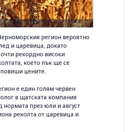
 Черноморския регион вероятно
лед и царевица, докато
почти рекордно високи
олтата, което пък ще се
 повиши цените.
егион е един голям червен
оролог в щатската компания
д нормата през юли и август
иона реколта от царевица и