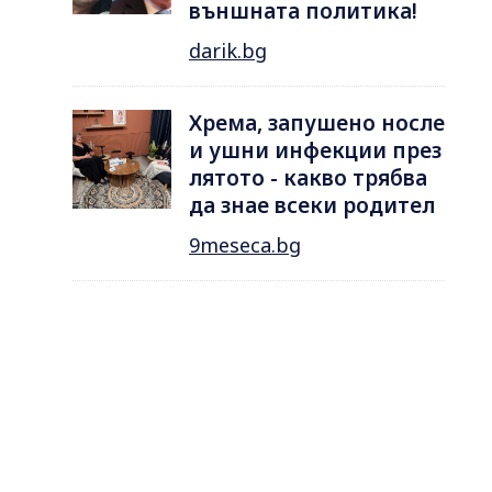
външната политика!
darik.bg
Хрема, запушено носле
и ушни инфекции през
лятотo - какво трябва
да знае всеки родител
9meseca.bg