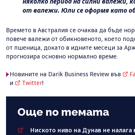
няколко период на силни валежи, 
от валежи. Юли се оформя като о
Времето в Австралия се очаква да бъде нор
повече валежи от обикновеното, което под
от пшеница, докато в идните месеци за Ар
прогнозира основно нормално време.
Новините на Darik Business Review във
F
и
Twitter
!
Още по темата
Ниското ниво на Дунав не налага