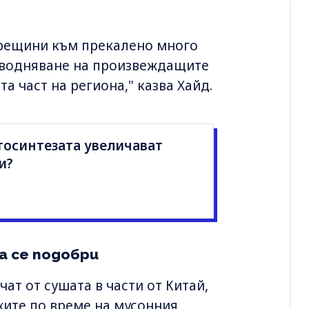
орещини към прекалено много
наводняване на произвеждащите
а част на региона," казва Хайд.
тосинтезата увеличават
и?
а се подобри
ат от сушата в части от Китай,
жите по време на мусонния