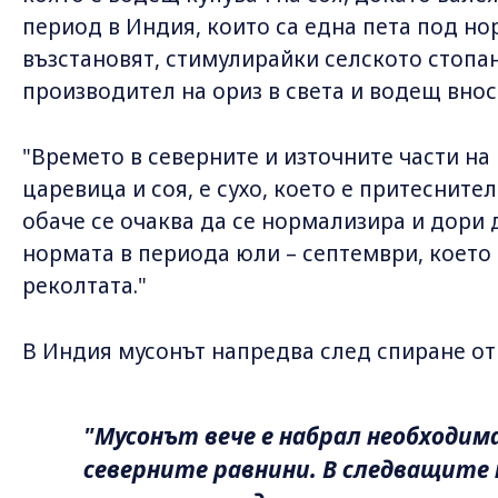
период в Индия, които са една пета под но
възстановят, стимулирайки селското стопа
производител на ориз в света и водещ внос
"Времето в северните и източните части на
царевица и соя, е сухо, което е притеснител
обаче се очаква да се нормализира и дори 
нормата в периода юли – септември, което
реколтата."
В Индия мусонът напредва след спиране от
"Мусонът вече е набрал необходима
северните равнини. В следващите 