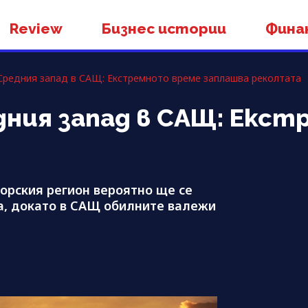
Review
Бизнес истории
Фина
Средния запад в САЩ: Екстремното време заплашва реколтата
дния запад в САЩ: Екс
орския регион вероятно ще се
а, докато в САЩ обилните валежи