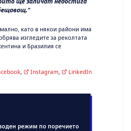
които ще заличат недостига
бещаващ."
мално, като в някои райони има
обрява изгледите за реколтата
жентина и Бразилия се
acebook
,
Instagram
,
LinkedIn
 воден режим по поречието