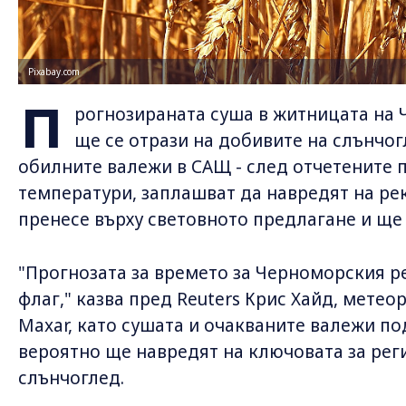
Pixabay.com
П
рогнозираната суша в житницата на
ще се отрази на добивите на слънчог
обилните валежи в САЩ - след отчетените 
температури, заплашват да навредят на рек
пренесе върху световното предлагане и ще
"Прогнозата за времето за Черноморския р
флаг," казва пред Reuters Крис Хайд, мете
Maxar, като сушата и очакваните валежи по
вероятно ще навредят на ключовата за рег
слънчоглед.