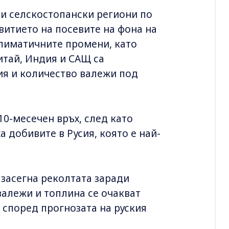
и селскостопански региони по
звитието на посевите на фона на
климатичните промени, като
итай, Индия и САЩ са
я и количество валежи под
0-месечен връх, след като
 добивите в Русия, която е най-
 засегна реколтата заради
валежи и топлина се очакват
 според прогнозата на руския