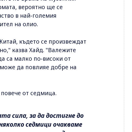
рмата, вероятно ще се
нство в най-големия
ител на олио.
 Китай, където се произвеждат
но," казва Хайд. "Валежите
да са малко по-високи от
 може да повлияе добре на
 повече от седмица.
та сила, за да достигне до
няколко седмици очакваме