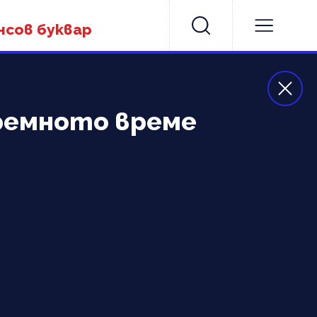
нсов буквар
тремното време