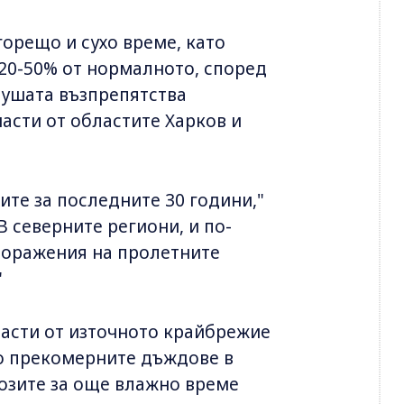
орещо и сухо време, като
 20-50% от нормалното, според
сушата възпрепятства
части от областите Харков и
ите за последните 30 години,"
 северните региони, и по-
поражения на пролетните
"
части от източното крайбрежие
то прекомерните дъждове в
озите за още влажно време