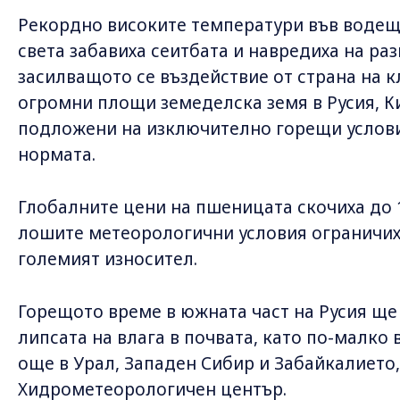
Рекордно високите температури във водещ
света забавиха сеитбата и навредиха на ра
засилващото се въздействие от страна на 
огромни площи земеделска земя в Русия, К
подложени на изключително горещи услови
нормата.
Глобалните цени на пшеницата скочиха до 1
лошите метеорологични условия ограничиха
големият износител.
Горещото време в южната част на Русия ще
липсата на влага в почвата, като по-малко 
още в Урал, Западен Сибир и Забайкалието,
Хидрометеорологичен център.