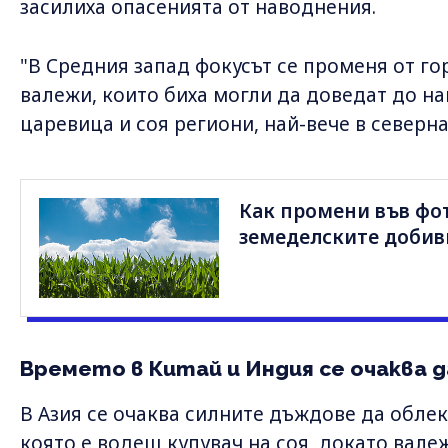
засилиха опасенията от наводнения.
"В Средния запад фокусът се променя от г
валежи, които биха могли да доведат до 
царевица и соя региони, най-вече в севернат
Как промени във фо
земеделските добив
Времето в Китай и Индия се очаква д
В Азия се очаква силните дъждове да облекч
която е водещ купувач на соя, докато вале