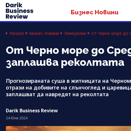
Бизнес Новини
Начало
Бизнес Новини
Земеделие
От Черно море до 
От Черно море до Сре
заплашва реколтата
Прогнозираната суша в житницата на Черном
отрази на добивите на слънчоглед и царевиц
заплашват да навредят на реколтата
Darik Business Review
24 Юни 2024