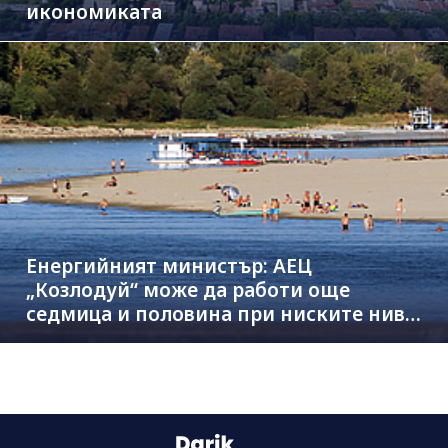
икономиката
Енергийният министър: АЕЦ
„Козлодуй“ може да работи още
седмица и половина при ниските нива
на Дунав