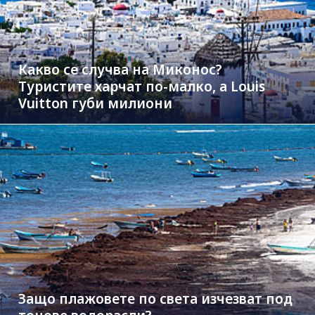
Какво се случва на Миконос?
Туристите харчат по-малко, а Louis
Vuitton губи милиони
Защо плажовете по света изчезват под