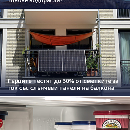
тонове водорасли?
Гърците пестят до 30% от сметките за
ток със слънчеви панели на балкона