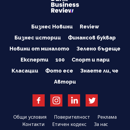
Бизнес Новини
Review
Бизнес истории
Финансов буквар
Новини от миналото
Зелено бъдеще
Експерти
100
Спорт и пари
Класации
Фото есе
Знаете ли, че
Автори
Общи условия
Поверителност
Реклама
Контакти
Етичен кодекс
За нас