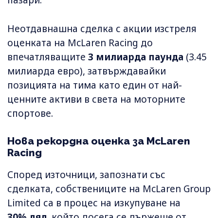
пазари.
Неотдавнашна сделка с акции изстреля
оценката на McLaren Racing до
впечатляващите
3 милиарда паунда
(3.45
милиарда евро), затвърждавайки
позицията на тима като един от най-
ценните активи в света на моторните
спортове.
Нова рекордна оценка за McLaren
Racing
Според източници, запознати със
сделката, собствениците на McLaren Group
Limited са в процес на изкупуване на
30% дял
, който досега се държеше от