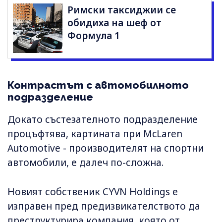
Римски таксиджии се
обидиха на шеф от
Формула 1
Контрастът с автомобилното
подразделение
Докато състезателното подразделение
процъфтява, картината при McLaren
Automotive - производителят на спортни
автомобили, е далеч по-сложна.
Новият собственик CYVN Holdings е
изправен пред предизвикателството да
преструктурира компания, която от