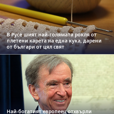
В Русе шият най-голямата рокля от
плетени карета на една кука, дарени
от българи от цял свят
Най-богатият европеец отхвърли