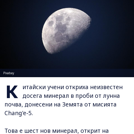
Pixabay
К
итайски учени откриха нeизвестен
досега минерал в проби от лунна
почва, донесени на Земята от мисията
Chang'e-5.
Това е шест нов минерал, открит на