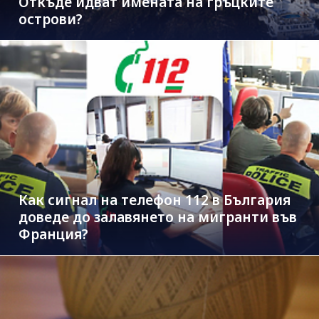
Откъде идват имената на гръцките
острови?
Как сигнал на телефон 112 в България
доведе до залавянето на мигранти във
Франция?