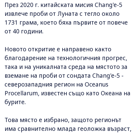
През 2020 г. китайската мисия Chang'e-5
извлече проби от Луната с тегло около
1731 грама, което бяха първите от повече
от 40 години.
Новото откритие е направено както
благодарение на технологичния прогрес,
така и на уникалната среда на мястото за
вземане на проби от сондата Chang'e-5 -
северозападния регион на Oceanus
Procellarum, известен също като Океана на
бурите.
Това място е избрано, защото регионът
има сравнително млада геоложка възраст,