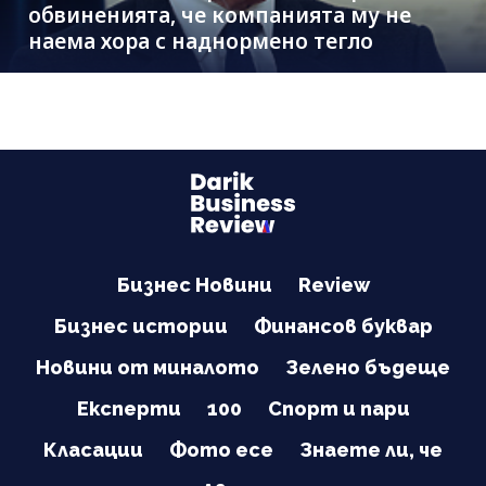
обвиненията, че компанията му не
наема хора с наднормено тегло
Бизнес Новини
Review
Бизнес истории
Финансов буквар
Новини от миналото
Зелено бъдеще
Експерти
100
Спорт и пари
Класации
Фото есе
Знаете ли, че