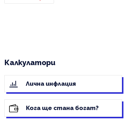
Калкулатори
Лична инфлация
Кога ще стана богат?