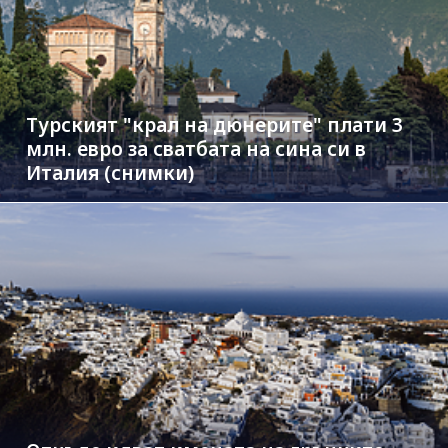
Турският "крал на дюнерите" плати 3
млн. евро за сватбата на сина си в
Италия (снимки)