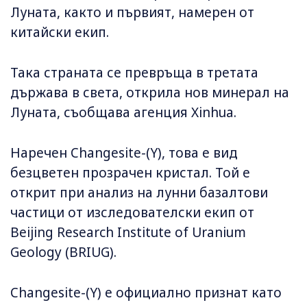
Луната, както и първият, намерен от
китайски екип.
Така страната се превръща в третата
държава в света, открила нов минерал на
Луната, съобщава агенция Xinhua.
Наречен Changesite-(Y), това е вид
безцветен прозрачен кристал. Той е
открит при анализ на лунни базалтови
частици от изследователски екип от
Beijing Research Institute of Uranium
Geology (BRIUG).
Changesite-(Y) е официално признат като