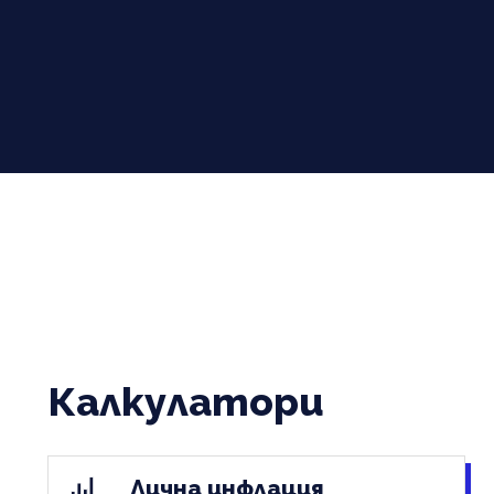
Калкулатори
Лична инфлация