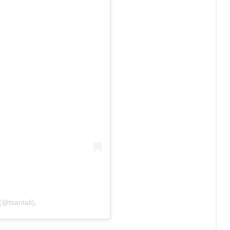
@tsantali)
.