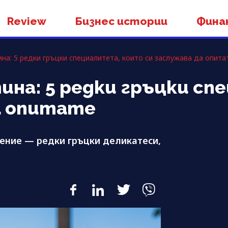
Review
Бизнес истории
Фина
на: 5 редки гръцки специалитета, които си заслужава да опита
на: 5 редки гръцки сп
а опитате
тение — редки гръцки деликатеси,