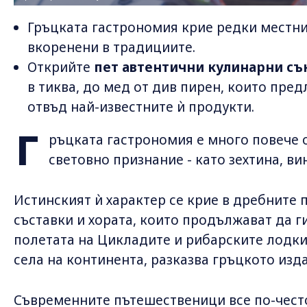
Гръцката гастрономия крие редки местн
вкоренени в традициите.
Открийте
пет автентични кулинарни с
в тиква, до мед от див пирен, които пре
отвъд най-известните ѝ продукти.
Г
ръцката гастрономия е много повече 
световно признание - като зехтина, ви
Истинският ѝ характер се крие в дребните 
съставки и хората, които продължават да ги
полетата на Цикладите и рибарските лодки
села на континента, разказва гръцкото изда
Съвременните пътешественици все по-чест