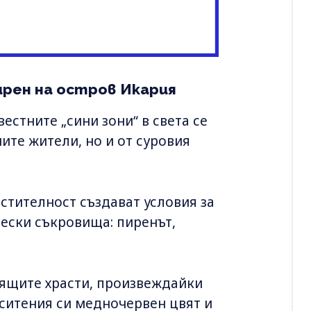
ирен на остров Икария
естните „сини зони“ в света се
ите жители, но и от суровия
стителност създават условия за
ески съкровища: пиренът,
тящите храсти, произвеждайки
ситения си медночервен цвят и