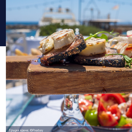
Гръцка храна; ©Pixabay