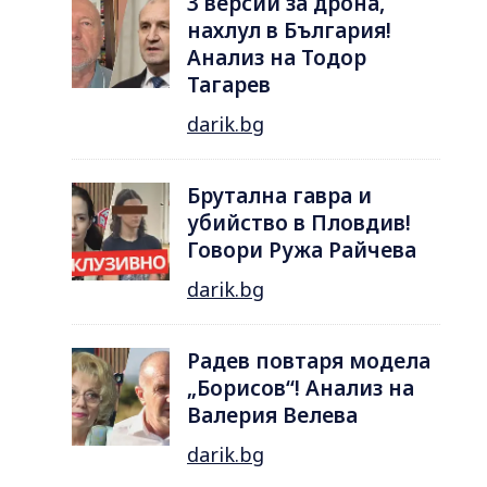
3 версии за дрона,
нахлул в България!
Анализ на Тодор
Тагарев
darik.bg
Брутална гавра и
убийство в Пловдив!
Говори Ружа Райчева
darik.bg
Радев повтаря модела
„Борисов“! Анализ на
Валерия Велева
darik.bg