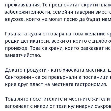
преживявания. Те предпочитат скрити пла
забележителности, семейни таверни вместо
вкусове, които не могат лесно да бъдат на
Гръцката кухня отговаря на това желание 
редки деликатеси, всеки от които е дълбок
произход. Това са храни, които разказват и
занаятчийство.
Докато продукти - като хиоската мастика, 
Санторини - са се превърнали в посланици н
крие друг пласт на местната гастрономия.
Това лято посетителите и местните жители
запознаят с някои от тези кулинарни съкро