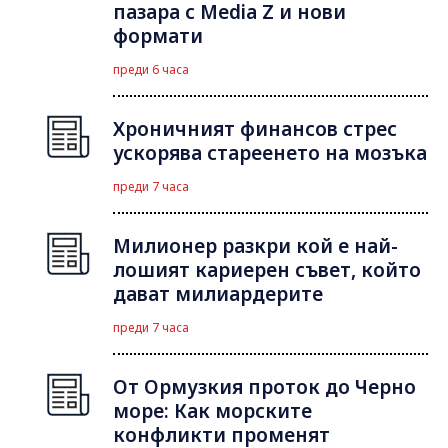
пазара с Media Z и нови
формати
преди 6 часа
Хроничният финансов стрес
ускорява стареенето на мозъка
преди 7 часа
Милионер разкри кой е най-
лошият кариерен съвет, който
дават милиардерите
преди 7 часа
От Ормузкия проток до Черно
море: Как морските
конфликти променят