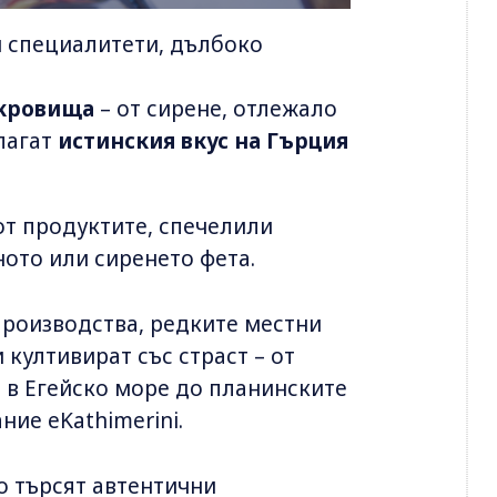
и специалитети, дълбоко
ъкровища
– от сирене, отлежало
длагат
истинския вкус на Гърция
от продуктите, спечелили
ното или сиренето фета.
производства, редките местни
 култивират със страст – от
 в Егейско море до планинските
ние eKathimerini.
о търсят автентични