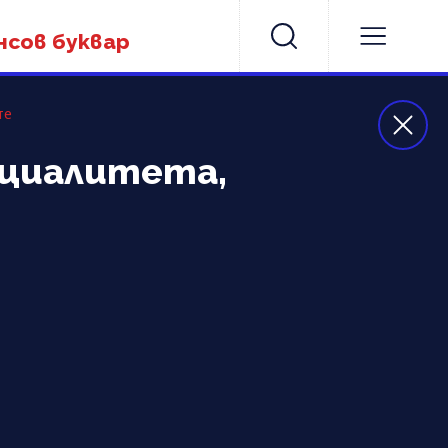
нсов буквар
те
ециалитета,