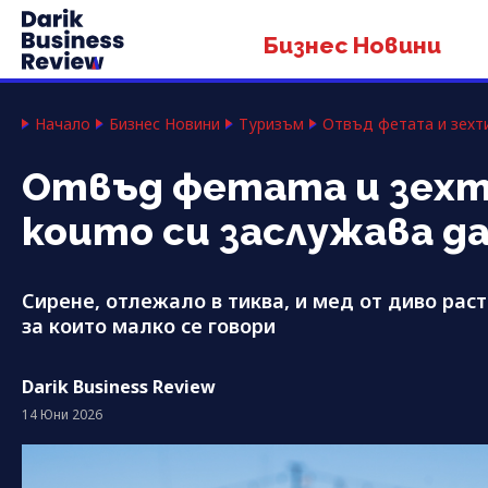
Бизнес Новини
Начало
Бизнес Новини
Туризъм
Отвъд фетата и зехти
Отвъд фетата и зехти
които си заслужава д
Сирене, отлежало в тиква, и мед от диво рас
за които малко се говори
Darik Business Review
14 Юни 2026