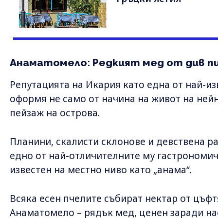
Анаматомело: Редкият мед от див п
Репутацията на Икария като една от най-изв
оформя не само от начина на живот на нейн
пейзаж на острова.
Планини, скалисти склонове и девствена ра
едно от най-отличителните му гастрономич
известен на местно ниво като „анама“.
Всяка есен пчелите събират нектар от цъф
Анаматомело – рядък мед, ценен заради на