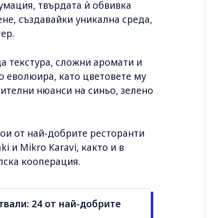
сумация, твърдата ѝ обвивка
ене, създавайки уникална среда,
ер.
а текстура, сложни аромати и
о еволюира, като цветовете му
зителни нюанси на синьо, зелено
кои от най-добрите ресторанти
i и Mikro Karavi, както и в
лска кооперация.
твали: 24 от най-добрите