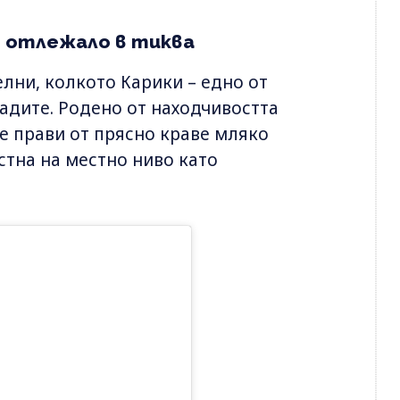
, отлежало в тиква
лни, колкото Карики – едно от
адите. Родено от находчивостта
се прави от прясно краве мляко
стна на местно ниво като