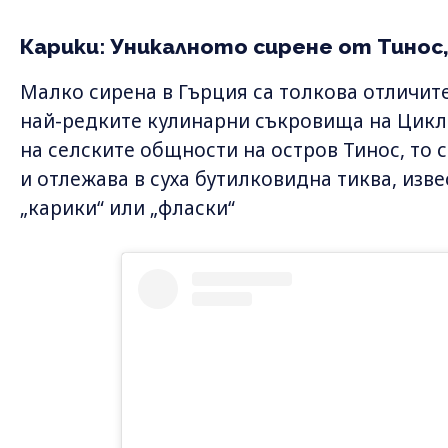
Карики: Уникалното сирене от Тинос
Малко сирена в Гърция са толкова отличите
най-редките кулинарни съкровища на Цикл
на селските общности на остров Тинос, то 
и отлежава в суха бутилковидна тиква, изве
„карики“ или „фласки“