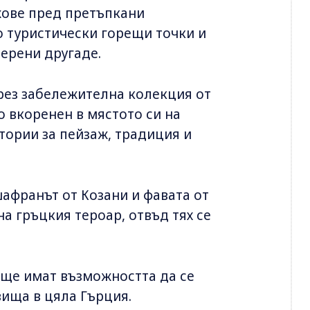
жове пред претъпкани
 туристически горещи точки и
мерени другаде.
чрез забележителна колекция от
о вкоренен в мястото си на
стории за пейзаж, традиция и
шафранът от Козани и фавата от
а гръцкия тероар, отвъд тях се
 ще имат възможността да се
вища в цяла Гърция.