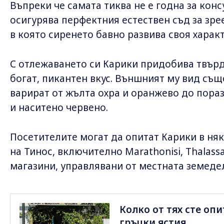
Въпреки че самата тиква не е годна за кон
осигурява перфектния естествен съд за зре
в която сиренето бавно развива своя характ
С отлежаването си Карики придобива твърд
богат, пикантен вкус. Външният му вид същ
варират от жълта охра и оранжево до пора
и наситено червено.
Посетителите могат да опитат Карики в ня
на Тинос, включително Marathonisi, Thalassak
магазини, управлявани от местната земеде
Колко от тях сте опи
гръцки ястия