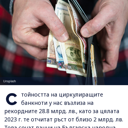
Unsplash
С
тойността на циркулиращите
банкноти у нас възлиза на
рекордните 28.8 млрд. лв., като за цялата
2023 г. те отчитат ръст от близо 2 млрд. лв.
Това сочат данни на Българска народна