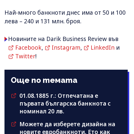
Най-много банкноти днес има от 50 и 100
лева – 240 и 131 млн. броя.
Новините на Darik Business Review във
Facebook
,
Instagram
,
LinkedIn
и
Twitter
!
Още по темата
01.08.1885 г.: Отпечатана е
първата българска банкнота с
номинал 20 лв.
Можете да изберете дизайна на
новите евробанкноти. Ето как