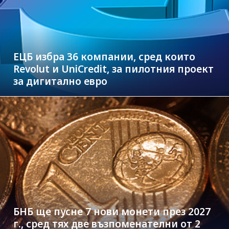
ЕЦБ избра 36 компании, сред които
Revolut и UniCredit, за пилотния проект
за дигитално евро
БНБ ще пусне 7 нови монети през 2027
г., сред тях две възпоменателни от 2