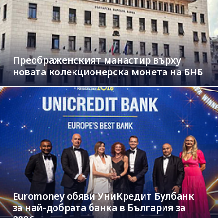
Преображенският манастир върху
новата колекционерска монета на БНБ
Euromoney обяви УниКредит Булбанк
за най-добрата банка в България за