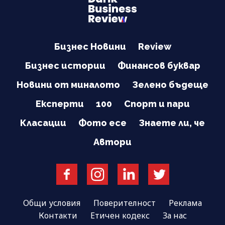
Бизнес Новини
Review
Бизнес истории
Финансов буквар
Новини от миналото
Зелено бъдеще
Експерти
100
Спорт и пари
Класации
Фото есе
Знаете ли, че
Автори
Общи условия
Поверителност
Реклама
Контакти
Етичен кодекс
За нас