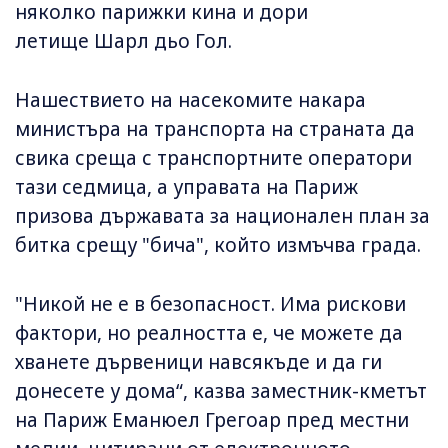
няколко парижки кина и дори
летище Шарл дьо Гол.
Нашествието на насекомите накара
министъра на транспорта на страната да
свика среща с транспортните оператори
тази седмица, а управата на Париж
призова държавата за национален план за
битка срещу "бича", който измъчва града.
"Никой не е в безопасност. Има рискови
фактори, но реалността е, че можете да
хванете дървеници навсякъде и да ги
донесете у дома“, казва заместник-кметът
на Париж Еманюел Грегоар пред местни