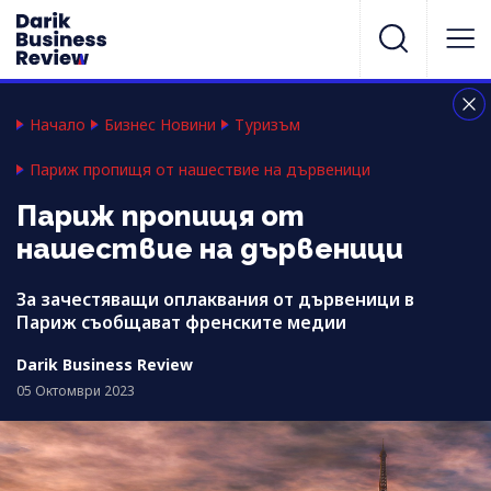
Начало
Бизнес Новини
Туризъм
Париж пропищя от нашествие на дървеници
Париж пропищя от
нашествие на дървеници
За зачестяващи оплаквания от дървеници в
Париж съобщават френските медии
Darik Business Review
05 Октомври 2023