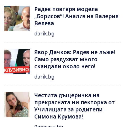
Радев повтаря модела
„Борисов“! Анализ на Валерия
Велева
darik.bg
Явор Дачков: Радев не лъже!
Само раздухват много
скандали около него!
darik.bg
Честита дъщеричка на
прекрасната ни лекторка от
Училищата за родители -
Симона Крумова!
9meseca.bg