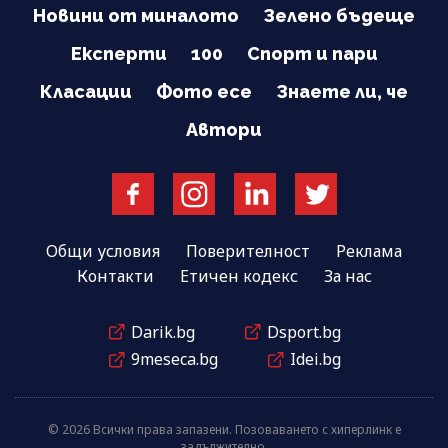
Новини от миналото
Зелено бъдеще
Експерти
100
Спорт и пари
Класации
Фото есе
Знаете ли, че
Автори
Общи условия
Поверителност
Реклама
Контакти
Етичен кодекс
За нас
Darik.bg
Dsport.bg
9meseca.bg
Idei.bg
© 2026 Всички права запазени. Позоваването с хиперлинк е
задължително.