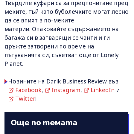
Твърдите куфари са за предпочитане пред
меките, тъй като буболечките могат лесно
да се впият в по-меките
материи. Опаковайте съдържанието на
багажа си в затварящи се чанти и ги
дръжте затворени по време на
пътуванията си, съветват още от Lonely
Planet.
Новините на Darik Business Review във
Facebook
,
Instagram
,
LinkedIn
и
Twitter
!
Още по темата