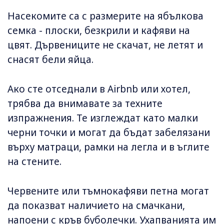
Насекомите са с размерите на ябълкова
семка - плоски, безкрили и кафяви на
цвят. Дървениците не скачат, не летят и
снасят бели яйца.
Ако сте отседнали в Airbnb или хотел,
трябва да внимавате за техните
изпражнения. Те изглеждат като малки
черни точки и могат да бъдат забелязани
върху матраци, рамки на легла и в ъглите
на стените.
Червените или тъмнокафяви петна могат
да показват наличието на смачкани,
напоени с кръв буболечки. Ухапванията им