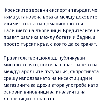
Френските здравни експерти твърдят, че
няма установена връзка между доходите
или чистотата на домакинството и
наличието на дървеници. Вредителите не
правят разлика между богати и бедни, а
просто търсят кръв, с която да се хранят.
Правителствен доклад, публикуван
миналото лято, посочва нарастването на
международните пътувания, съпротивата
срещу използването на инсектициди и
магазините за дрехи втора употреба като
основни виновници за инвазията на
дървеници в страната.