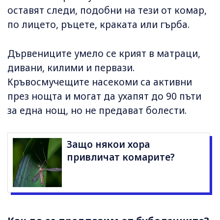
оставят следи, подобни на тези от комар,
по лицето, ръцете, краката или гърба.
Дървениците умело се крият в матраци,
дивани, килими и первази.
Кръвосмучещите насекоми са активни
през нощта и могат да ухапят до 90 пъти
за една нощ, но не предават болести.
Защо някои хора
привличат комарите?