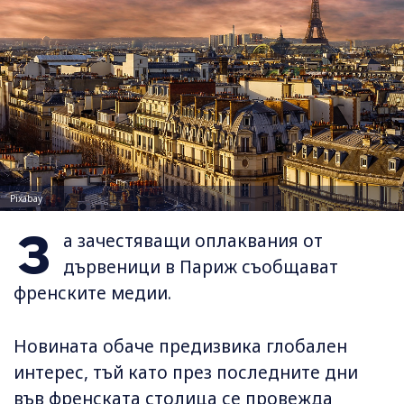
Pixabay
З
а зачестяващи оплаквания от
дървеници в Париж съобщават
френските медии.
Новината обаче предизвика глобален
интерес, тъй като през последните дни
във френската столица се провежда