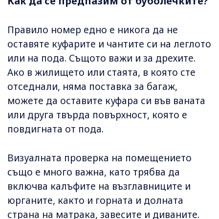
Как да се предпазим от буболечките?
Правило номер едно е никога да не
оставяте куфарите и чантите си на леглото
или на пода. Същото важи и за дрехите.
Ако в жилището или стаята, в която сте
отседнали, няма поставка за багаж,
можете да оставите куфара си във ваната
или друга твърда повърхност, която е
повдигната от пода.
Визуалната проверка на помещението
също е много важна, като трябва да
включва калъфите на възглавниците и
юрганите, както и горната и долната
страна на матрака, завесите и диваните.