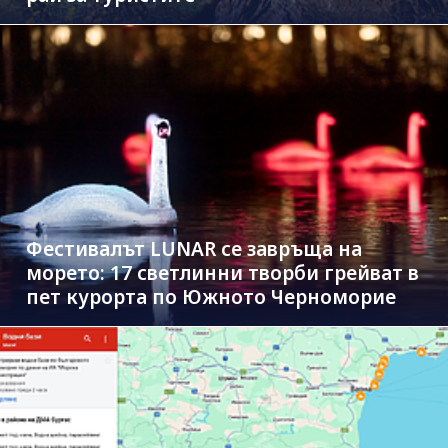
Фестивалът LUNAR се завръща на
морето: 17 светлинни творби грейват в
пет курорта по Южното Черноморие