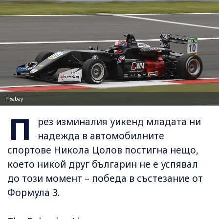
Pixabay
П
рез изминалия уикенд младата ни
надежда в автомобилните
спортове Никола Цолов постигна нещо,
което никой друг българин не е успявал
до този момент – победа в състезание от
Формула 3.