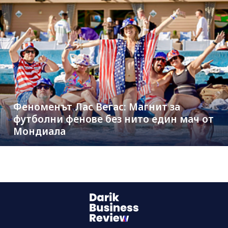
Феноменът Лас Вегас: Магнит за
футболни фенове без нито един мач от
Мондиала