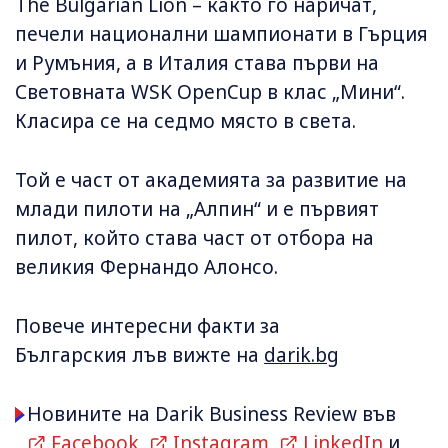
The Bulgarian Lion – кaкто го наричат,
печели национални шампионати в Гърция
и Румъния, а в Италия става първи на
Световната WSK OpenCup в клас „Мини“.
Класира се на седмо място в света.
Той е част от академията за развитие на
млади пилоти на „Алпин“ и е първият
пилот, който става част от отбора на
великия Фернандо Алонсо.
Повече интересни факти за
Българския лъв вижте на
darik.bg
Новините на Darik Business Review във
Facebook
,
Instagram
,
LinkedIn
и