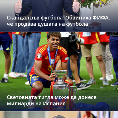
Скандал във футбола: Обвиниха ФИФА,
че продава душата на футбола
Световната титла може да донесе
милиарди на Испания