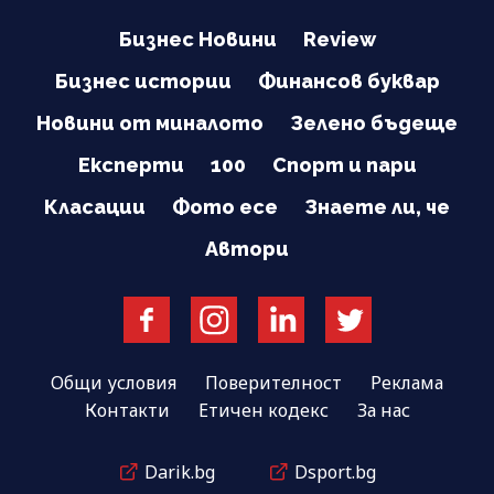
Бизнес Новини
Review
Бизнес истории
Финансов буквар
Новини от миналото
Зелено бъдеще
Експерти
100
Спорт и пари
Класации
Фото есе
Знаете ли, че
Автори
Общи условия
Поверителност
Реклама
Контакти
Етичен кодекс
За нас
Darik.bg
Dsport.bg