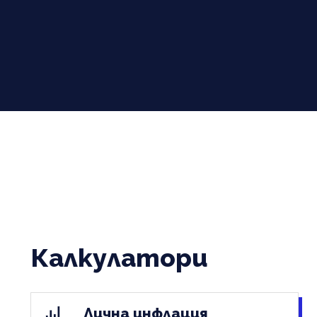
Калкулатори
Лична инфлация