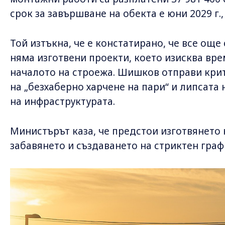
срок за завършване на обекта е юни 2029 г
Той изтъкна, че е констатирано, че все още
няма изготвени проекти, което изисква вр
началото на строежа. Шишков отправи кри
на „безхаберно харчене на пари“ и липсата
на инфраструктурата.
Министърът каза, че предстои изготвянето 
забавянето и създаването на стриктен граф