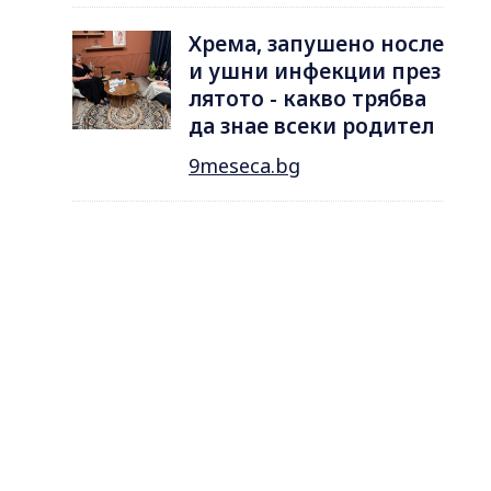
Хрема, запушено носле
и ушни инфекции през
лятотo - какво трябва
да знае всеки родител
9meseca.bg