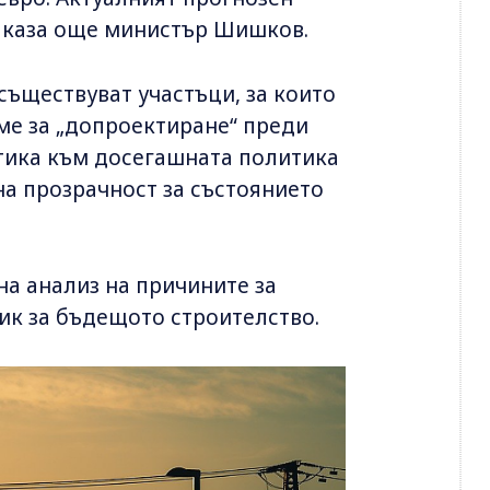
., каза още министър Шишков.
 съществуват участъци, за които
еме за „допроектиране“ преди
тика към досегашната политика
 на прозрачност за състоянието
на анализ на причините за
ик за бъдещото строителство.