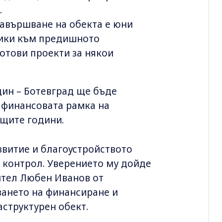
.
 завършване на обекта е юни
тики към предишното
готови проекти за някои
дин – Ботевград ще бъде
 финансовата рамка на
щите години.
звитие и благоустройството
контрол. Уверението му дойде
ител Любен Иванов от
ването на финансиране и
аструктурен обект.