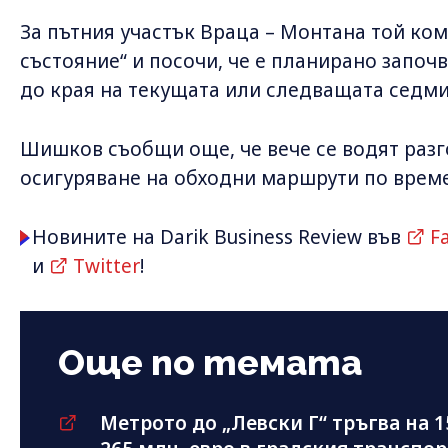
За пътния участък Враца – Монтана той ком
състояние“ и посочи, че е планирано започ
до края на текущата или следващата седми
Шишков съобщи още, че вече се водят разг
осигуряване на обходни маршрути по време
Новините на Darik Business Review във
F
и
Twitter
!
Още по темата
Метрото до „Левски Г“ тръгва на 1