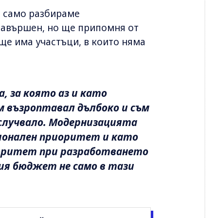
е само разбираме
 завършен, но ще припомня от
ще има участъци, в които няма
, за която аз и като
м възроптавал дълбоко и съм
 случвало. Модернизацията
ационален приоритет и като
оритет при разработването
ия бюджет не само в тази