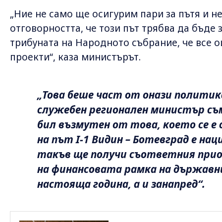
„Ние не само ще осигурим пари за пътя и н
отговорността, че този път трябва да бъде
трибуната на Народното събрание, че все о
проекти“, каза министърът.
„Това беше част от онази политика
служебен регионален министър съ
бил възмутен от това, което се е
на път I-1 Видин – Ботевград е н
такъв ще получи съответния при
на финансовата рамка на държавн
настояща година, а и занапред“.