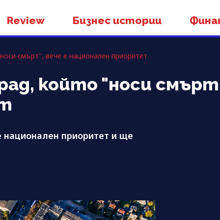
Review
Бизнес истории
Фина
носи смърт", вече е национален приоритет
д, който "носи смърт",
ет
е национален приоритет и ще