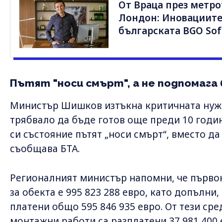
От Враца през метро
Лондон: Иновациите
българската BGO Sof
Пътят "носи смърт", а не подпомага 
Министър Шишков изтъкна критичната нужда
трябвало да бъде готов още преди 10 годин
си състояние пътят „носи смърт“, вместо да
съобщава БТА.
Регионалният министър напомни, че първо
за обекта е 995 823 288 евро, като допълни
платени общо 595 846 935 евро. От тези ср
монтажни работи са разплатени 37 981 400 