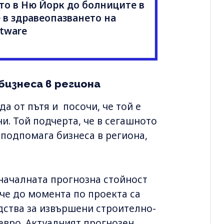
то в Ню Йорк до болниците в
 в здравеопазването на
tware
бизнеса в региона
 от пътя и посочи, че той е
и. Той подчерта, че в сегашното
 подпомага бизнеса в региона,
началната прогнозна стойност
, че до момента по проекта са
едства за извършени строително-
евро. Актуалният прогнозен