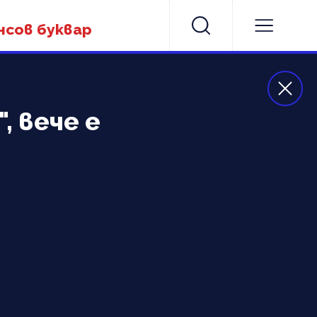
нсов буквар
 вече е