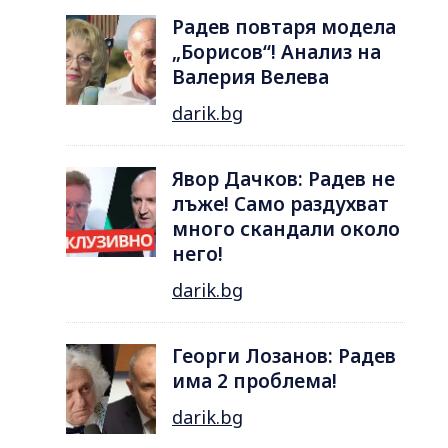
Радев повтаря модела
„Борисов“! Анализ на
Валерия Велева
darik.bg
Явор Дачков: Радев не
лъже! Само раздухват
много скандали около
него!
darik.bg
Георги Лозанов: Радев
има 2 проблема!
darik.bg