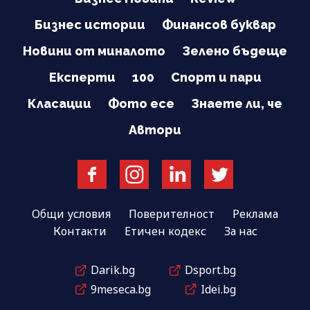
Бизнес истории
Финансов буквар
Новини от миналото
Зелено бъдеще
Експерти
100
Спорт и пари
Класации
Фото есе
Знаете ли, че
Автори
Общи условия
Поверителност
Реклама
Контакти
Етичен кодекс
За нас
Darik.bg
Dsport.bg
9meseca.bg
Idei.bg