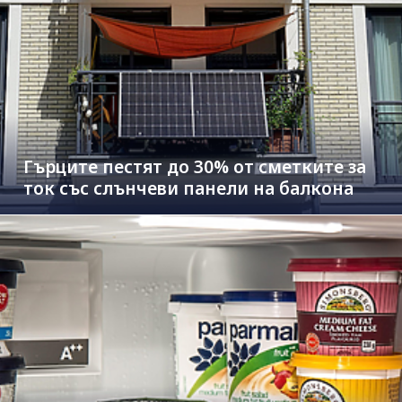
Гърците пестят до 30% от сметките за
ток със слънчеви панели на балкона