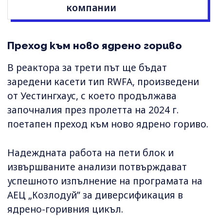
компании
Преход към ново ядрено гориво
В реактора за трети път ще бъдат
заредени касети тип RWFA, произведени
от Уестингхаус, с което продължава
започналия през пролетта на 2024 г.
поетапен преход към ново ядрено гориво.
Надеждната работа на пети блок и
извършваните анализи потвърждават
успешното изпълнение на програмата на
АЕЦ „Козлодуй” за диверсификация в
ядрено-горивния цикъл.