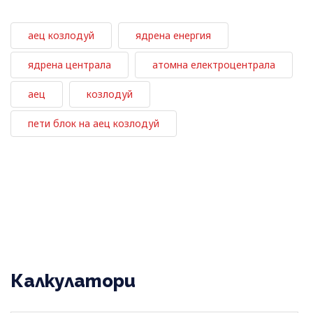
аец козлодуй
ядрена енергия
ядрена централа
атомна електроцентрала
аец
козлодуй
пети блок на аец козлодуй
Калкулатори