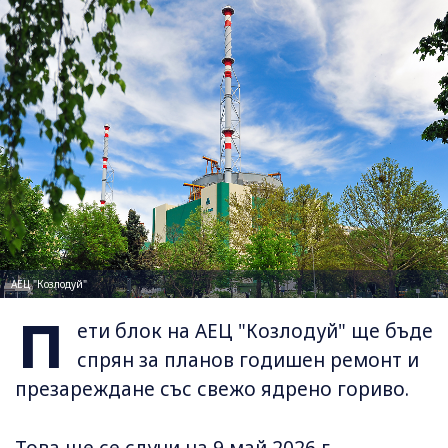
АЕЦ "Козлодуй"
П
ети блок на АЕЦ "Козлодуй" ще бъде
спрян за планов годишен ремонт и
презареждане със свежо ядрено гориво.
Това ще се случи на 9 май 2026 г.,