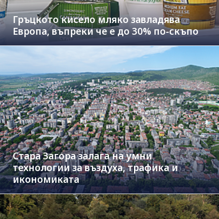
Гръцкото кисело мляко завладява
Европа, въпреки че е до 30% по-скъпо
Стара Загора залага на умни
технологии за въздуха, трафика и
икономиката