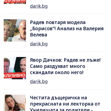
darik.bg
Радев повтаря модела
„Борисов“! Анализ на Валерия
Велева
darik.bg
Явор Дачков: Радев не лъже!
Само раздухват много
скандали около него!
darik.bg
Честита дъщеричка на
прекрасната ни лекторка от
Училищата за родители -