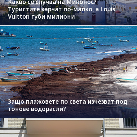
Какво се случва на Миконос?
Туристите харчат по-малко, а Louis
Vuitton губи милиони
Защо плажовете по света изчезват под
тонове водорасли?