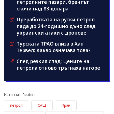
петролните пазари, брентът
скочи над 83 долара
Преработката на руски петрол
пада до 24-годишно дъно след
украински атаки с дронове
Турската TPAO влиза в Хан
Тервел: Какво означава това?
След резкия спад: Цените на
петрола отново тръгнаха нагоре
Източник: Reuters
петрол
САЩ
Иран