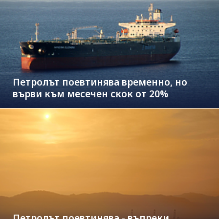
Петролът поевтинява временно, но
върви към месечен скок от 20%
Петролът поевтинява - въпреки