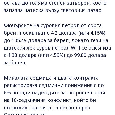
остава до голяма степен затворен, което
запазва натиска върху световния пазар.
Фючърсите на суровия петрол от сорта
брент поскъпват с 4.2 долара (или 4.15%)
до 105.49 долара за барел, докато тези на
щатския лек суров петрол WTI се оскъпиха
с 4.38 долара (или 4.59%) до 99.80 долара
за барел.
Миналата седмица и двата контракта
регистрираха седмични понижения с по
6% поради надеждите за скорошен край
на 10-седмичния конфликт, който би
позволил транзита на петрол през