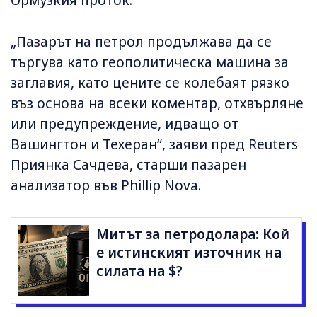
Ормузкия проток.
„Пазарът на петрол продължава да се
търгува като геополитическа машина за
заглавия, като цените се колебаят рязко
въз основа на всеки коментар, отхвърляне
или предупреждение, идващо от
Вашингтон и Техеран“, заяви пред Reuters
Приянка Сачдева, старши пазарен
анализатор във Phillip Nova.
Митът за петродолара: Кой
е истинският източник на
силата на $?