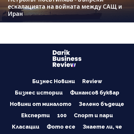
ескалацията на войната между САЩ и
Иран
Бизнес Новини
Review
Бизнес истории
Финансов буквар
Новини от миналото
Зелено бъдеще
Експерти
100
Спорт и пари
Класации
Фото есе
Знаете ли, че