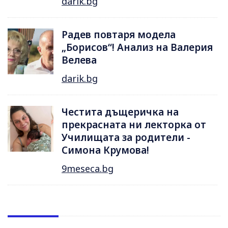
darik.bg
Радев повтаря модела
„Борисов“! Анализ на Валерия
Велева
darik.bg
Честита дъщеричка на
прекрасната ни лекторка от
Училищата за родители -
Симона Крумова!
9meseca.bg