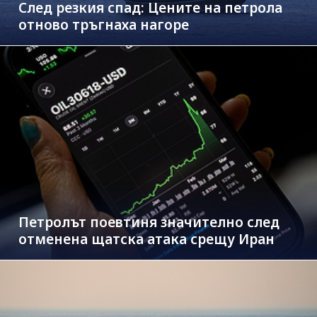
След резкия спад: Цените на петрола
отново тръгнаха нагоре
Петролът поевтиня значително след
отменена щатска атака срещу Иран