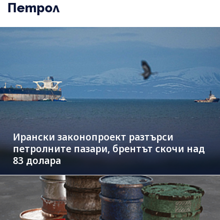
Петрол
Ирански законопроект разтърси
петролните пазари, брентът скочи над
83 долара