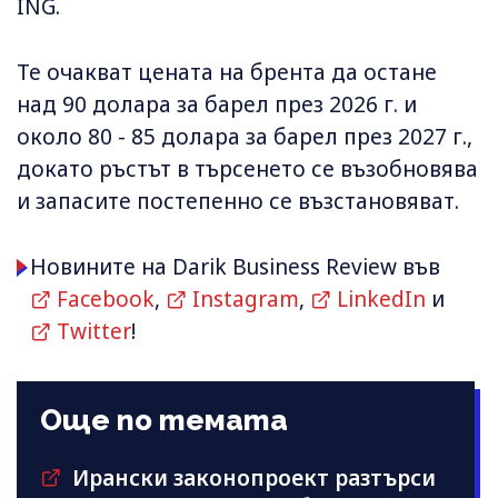
ING.
Те очакват цената на брента да остане
над 90 долара за барел през 2026 г. и
около 80 - 85 долара за барел през 2027 г.,
докато ръстът в търсенето се възобновява
и запасите постепенно се възстановяват.
Новините на Darik Business Review във
Facebook
,
Instagram
,
LinkedIn
и
Twitter
!
Още по темата
Ирански законопроект разтърси