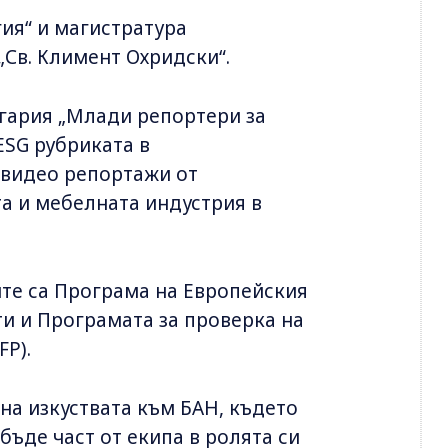
ия“ и магистратура
 „Св. Климент Охридски“.
гария „Млади репортери за
 ESG рубриката в
за видео репортажи от
 и мебелната индустрия в
ите са Програма на Европейския
и и Програмата за проверка на
FP).
 на изкуствата към БАН, където
бъде част от екипа в ролята си