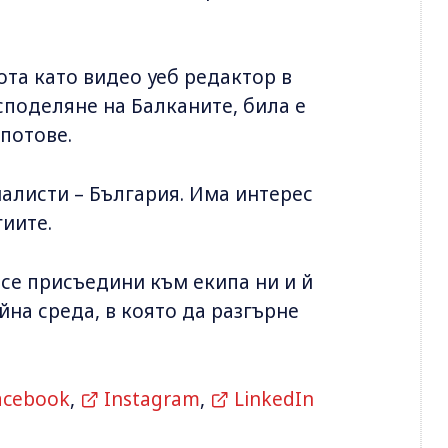
та като видео уеб редактор в
споделяне на Балканите, била е
потове.
алисти – България. Има интерес
гиите.
се присъедини към екипа ни и й
на среда, в която да разгърне
acebook
,
Instagram
,
LinkedIn