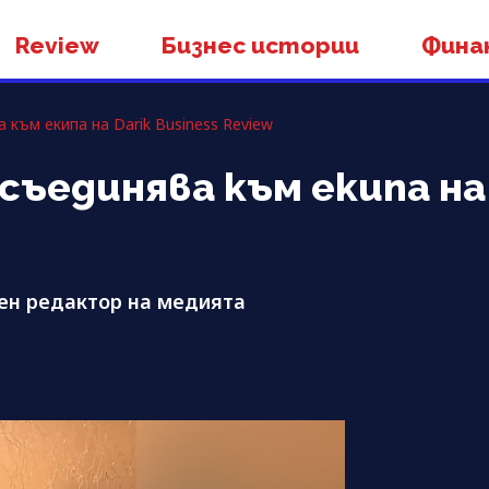
Review
Бизнес истории
Фина
към екипа на Darik Business Review
съединява към екипа на 
ен редактор на медията