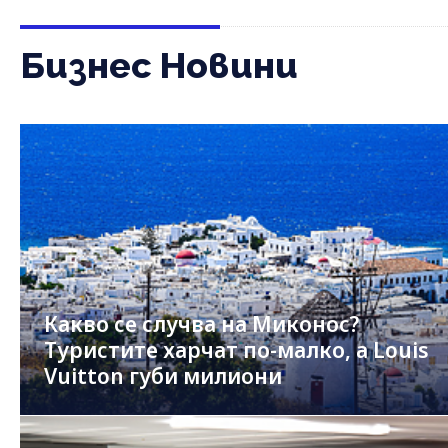
Бизнес Новини
Какво се случва на Миконос?
Туристите харчат по-малко, а Louis
Vuitton губи милиони