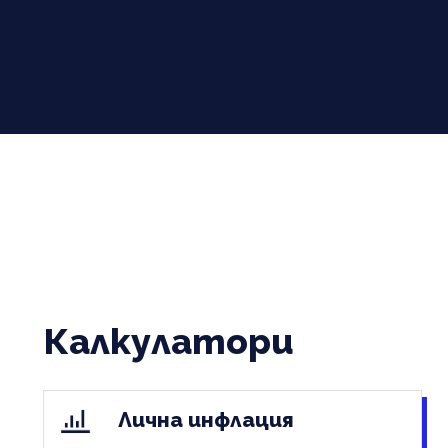
Калкулатори
Лична инфлация