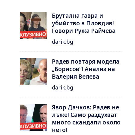
Брутална гавра и
убийство в Пловдив!
Говори Ружа Райчева
darik.bg
Радев повтаря модела
„Борисов“! Анализ на
Валерия Велева
darik.bg
Явор Дачков: Радев не
лъже! Само раздухват
много скандали около
него!