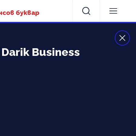
нсов буквар
Darik Business