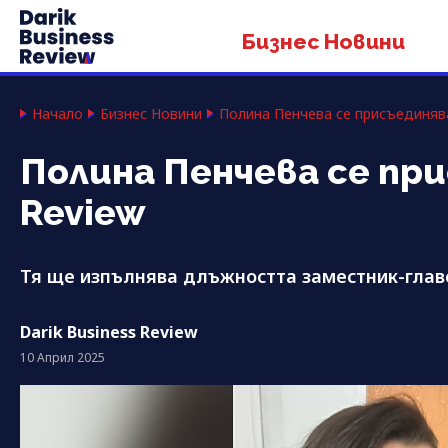
Бизнес Новини
Начало
Бизнес Новини
Полина Пенчева се присъединява 
Полина Пенчева се при
Review
Тя ще изпълнява длъжността заместник-глав
Darik Business Review
10 Април 2025