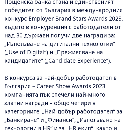
Пощенска банка стана и единственият
победител от България в международния
конкурс Employer Brand Stars Awards 2023,
където в конкуренция с работодатели от
над 30 държави получи две награди за:
„Използване на дигитални технологии“
(„Use of Digital“) и „Преживяване на
кандидатите“ („Candidate Experience“).
В конкурса за най-добър работодател в
България – Career Show Awards 2023
компанията пък спечели най-много
златни награди – общо четири в
категориите: „Най-добър работодател“ за
„Банкиране“ и „Финанси“, „Използване на
технологии в HR“ и за „HR екип“, както и