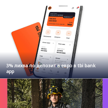
3% лихва по депозит в евро в tbi bank
app