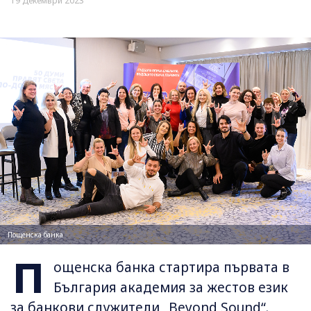
19 Декември 2023
Пощенска банка
П
ощенска банка стартира първата в
България академия за жестов език
за банкови служители „Beyond Sound“.