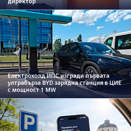
директор
Електрохолд ИПС изгради първата
ултрабърза BYD зарядна станция в ЦИЕ
с мощност 1 MW