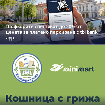
Шофьорите спестяват до 20% от
цената за платено паркиране с tbi bank
app