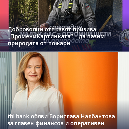
Доброволци отправят призива
„ПромениКартинката“ – да пазим
природата от пожари
tbi bank обяви Борислава Налбантова
за главен финансов и оперативен