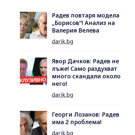
Радев повтаря модела
„Борисов“! Анализ на
Валерия Велева
darik.bg
Явор Дачков: Радев не
лъже! Само раздухват
много скандали около
него!
darik.bg
Георги Лозанов: Радев
има 2 проблема!
darik.bg