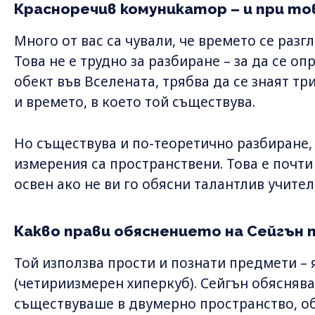
Красноречив комуникатор – и при то
Много от вас са чували, че времето се раз
Това не е трудно за разбиране – за да се 
обект във Вселената, трябва да се знаят т
и времето, в което той съществува.
Но съществува и по-теоретично разбиране, 
измерения са пространствени. Това е почти
освен ако не ви го обясни талантлив учител
Какво прави обяснението на Сейгън 
Той използва прости и познати предмети – 
(четириизмерен хиперкуб). Сейгън обяснява
съществуваше в двумерно пространство, об