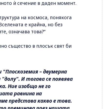
ното ѝ сечение в даден момент.
труктура на космоса, понякога
Вселената е крайна, но без
те, означава това?“
рно същество в плосък свят би
и "Плоскоземия – двумерна
 "долу". И тогава се появява
а. Ние изобщо не го
ашата равнина на
аме представа какво е това.
ато преминава през нашата