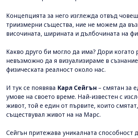
Концепцията за него изглежда отвъд човеш
триизмерни същества, ние не можем да в
височината, ширината и дълбочината на фи
Какво друго би могло да има? Дори когато 
невъзможно да я визуализираме в съзнаниет
физическата реалност около нас.
И тук се появява
Карл Сейгън
– смятан за 
умове на своето време. Най-известен с изс
живот, той е един от първите, които смятат
съществувал живот на на Марс.
Сейгън притежава уникалната способност д