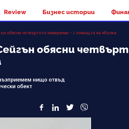
Review
Бизнес истории
Фина
гън обясни четвъртото измерение – с помощта на ябълка
 Сейгън обясни четвър
а
 възприемем нищо отвъд
чески обект