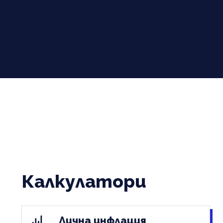
Калкулатори
Лична инфлация