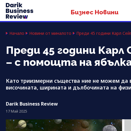
Бизнес Новини
Начало
Новини от миналото
Преди 45 години Карл Сей
Преди 45 години Карл
– с помощта на ябълк
Като триизмерни същества ние не можем да
височината, ширината и дълбочината на физи
Darik Business Review
17 Май 2025