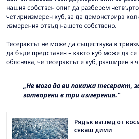
нашия собствен опит да разберем четвъртот
четириизмерен куб, за да демонстрира кол
измерения отвъд нашето собствено.
Тесерактът не може да съществува в трииз
да бъде представен – както куб може да се 
обяснява, че тесерактът е куб, разширен в 
„Не мога да ви покажа тесеракт, з
затворени в три измерения.“
Рядък изглед от кос
сякаш дими