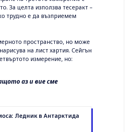
о. За целта използва тесеракт –
ко трудно е да възприемем
мерното пространство, но може
нарисува на лист хартия. Сейгън
четвъртото измерение, но:
ащото аз и вие сме
моса: Ледник в Антарктида