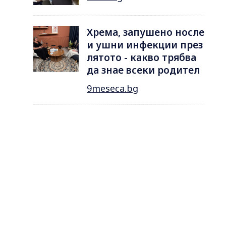
Хрема, запушено носле
и ушни инфекции през
лятотo - какво трябва
да знае всеки родител
9meseca.bg