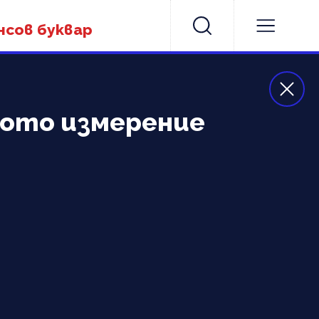
нсов буквар
тото измерение