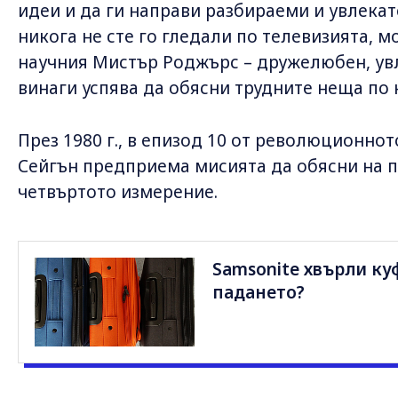
идеи и да ги направи разбираеми и увлекат
никога не сте го гледали по телевизията, м
научния Мистър Роджърс – дружелюбен, увл
винаги успява да обясни трудните неща по 
През 1980 г., в епизод 10 от революционнот
Сейгън предприема мисията да обясни на 
четвъртото измерение.
Samsonite хвърли ку
падането?