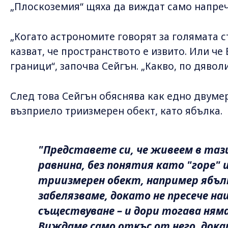
„Плоскоземия“ щяха да виждат само напреч
„Когато астрономите говорят за голямата с
казват, че пространството е извито. Или че 
граници“, започва Сейгън. „Какво, по дяволи
След това Сейгън обяснява как едно двуме
възприело триизмерен обект, като ябълка.
"Представете си, че живеем в таз
равнина, без понятия като "горе" и
триизмерен обект, например ябълк
забелязваме, докато не пресече н
съществуване – и дори тогава ням
Виждаме само откъс от него, док