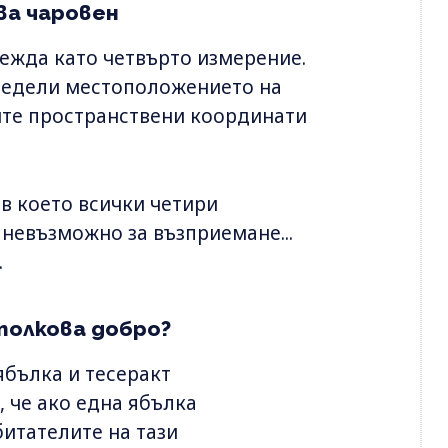
ва чаровен
глежда като четвърто измерение.
определи местоположението на
рите пространствени координати
в което всички четири
 невъзможно за възприемане...
.
толкова добро?
ябълка и тесеракт
, че ако една ябълка
итателите на тази