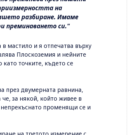
 триизмерността на
ашето разбиране. Имаме
ри преминаването си."
 в мастило и я отпечатва върху
авлява Плоскоземия и нейните
 като точките, където се
ва през двумерната равнина,
че, за някой, който живее в
о непрекъснато променящи се и
иране на третото измерение с