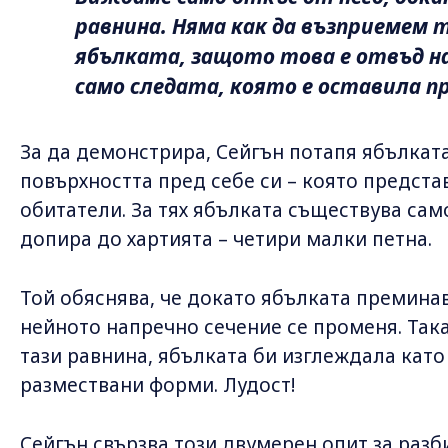
равнина. Няма как да възприемем
ябълката, защото това е отвъд н
само следата, която е оставила п
За да демонстрира, Сейгън потапя ябълката
повърхността пред себе си – която предст
обитатели. За тях ябълката съществува само
допира до хартията – четири малки петна.
Той обяснява, че докато ябълката премина
нейното напречно сечение се променя. Така 
тази равнина, ябълката би изглеждала кат
размествани форми. Лудост!
Сейгън свързва този двумерен опит за разб