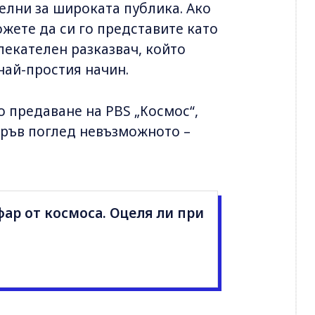
елни за широката публика. Ако
ожете да си го представите като
екателен разказвач, който
най-простия начин.
о предаване на PBS „Космос“,
пръв поглед невъзможното –
фар от космоса. Оцеля ли при