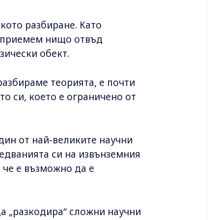
кото разбиране. Като
ъзприемем нищо отвъд
зически обект.
разбираме теорията, е почти
о си, което е ограничено от
един от най-великите научни
ледванията си на извънземния
, че е възможно да е
а „разкодира“ сложни научни