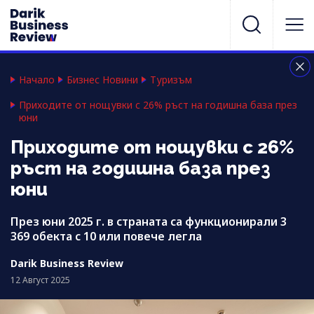
Начало
Бизнес Новини
Туризъм
Приходите от нощувки с 26% ръст на годишна база през
юни
Приходите от нощувки с 26%
ръст на годишна база през
юни
През юни 2025 г. в страната са функционирали 3
369 обекта с 10 или повече легла
Darik Business Review
12 Август 2025