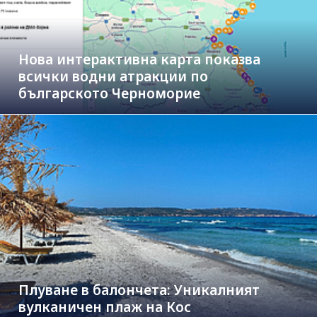
Нова интерактивна карта показва
всички водни атракции по
българското Черноморие
Плуване в балончета: Уникалният
вулканичен плаж на Кос