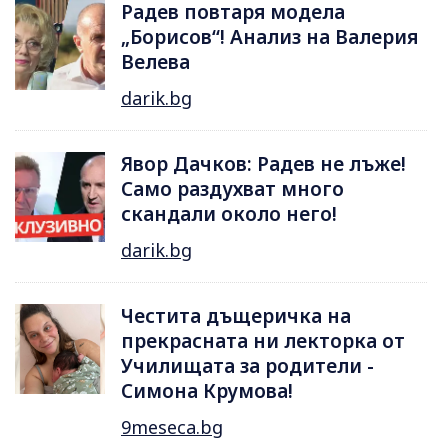
Радев повтаря модела
„Борисов“! Анализ на Валерия
Велева
darik.bg
Явор Дачков: Радев не лъже!
Само раздухват много
скандали около него!
darik.bg
Честита дъщеричка на
прекрасната ни лекторка от
Училищата за родители -
Симона Крумова!
9meseca.bg