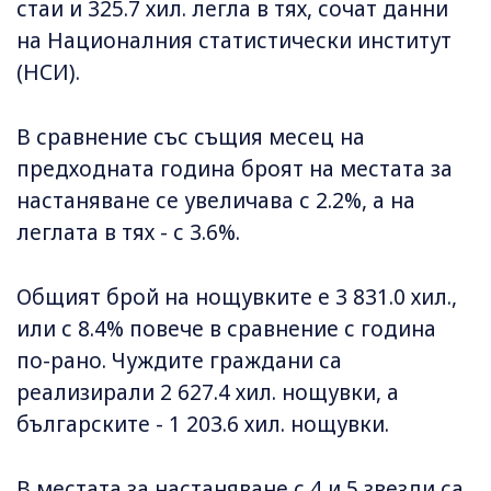
стаи и 325.7 хил. легла в тях, сочат данни
на Националния статистически институт
(НСИ).
В сравнение със същия месец на
предходната година броят на местата за
настаняване се увеличава с 2.2%, а на
леглата в тях - с 3.6%.
Общият брой на нощувките е 3 831.0 хил.,
или с 8.4% повече в сравнение с година
по-рано. Чуждите граждани са
реализирали 2 627.4 хил. нощувки, а
българските - 1 203.6 хил. нощувки.
В местата за настаняване с 4 и 5 звезди са