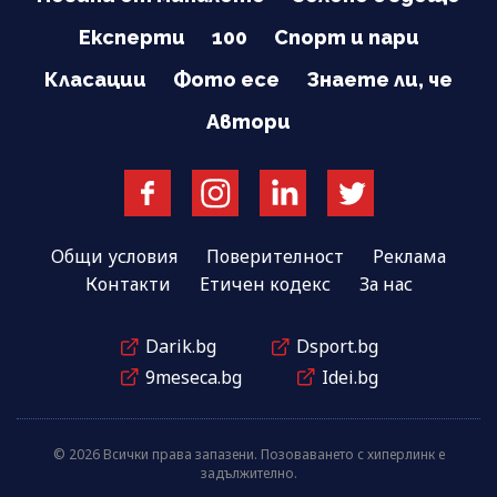
Експерти
100
Спорт и пари
Класации
Фото есе
Знаете ли, че
Автори
Общи условия
Поверителност
Реклама
Контакти
Етичен кодекс
За нас
Darik.bg
Dsport.bg
9meseca.bg
Idei.bg
© 2026 Всички права запазени. Позоваването с хиперлинк е
задължително.