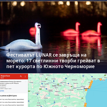
Фестивалът LUNAR се завръща на
морето: 17 светлинни творби грейват в
пет курорта по Южното Черноморие