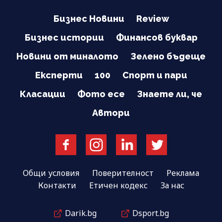
Бизнес Новини
Review
Бизнес истории
Финансов буквар
Новини от миналото
Зелено бъдеще
Експерти
100
Спорт и пари
Класации
Фото есе
Знаете ли, че
Автори
Общи условия
Поверителност
Реклама
Контакти
Етичен кодекс
За нас
Darik.bg
Dsport.bg