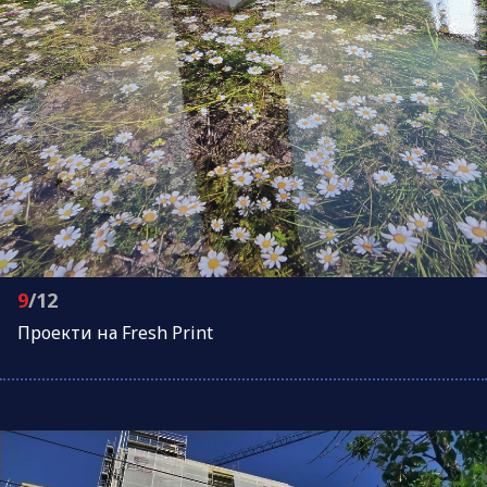
9
/12
Проeкти на Fresh Print