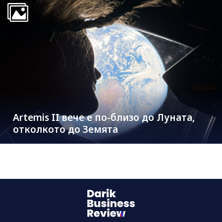
Artemis II вече е по-близо до Луната,
отколкото до Земята