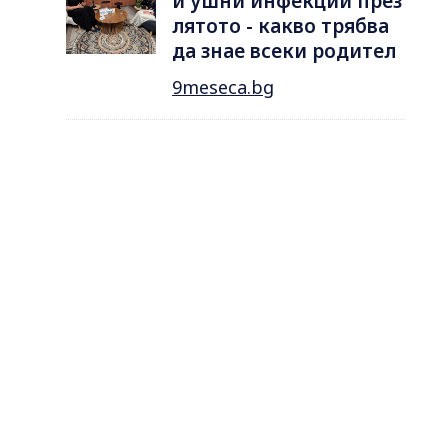
и ушни инфекции през
лятотo - какво трябва
да знае всеки родител
9meseca.bg