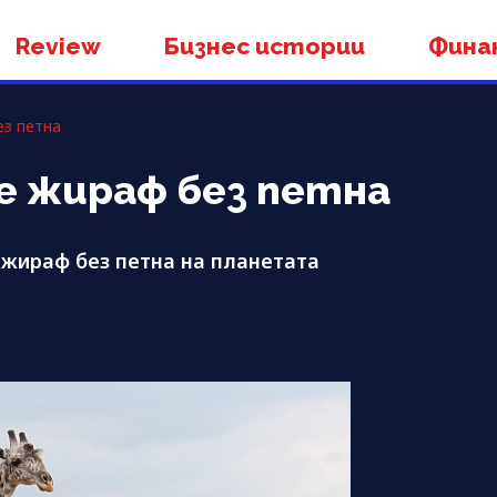
Review
Бизнес истории
Фина
ез петна
се жираф без петна
жираф без петна на планетата