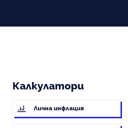
Калкулатори
Лична инфлация