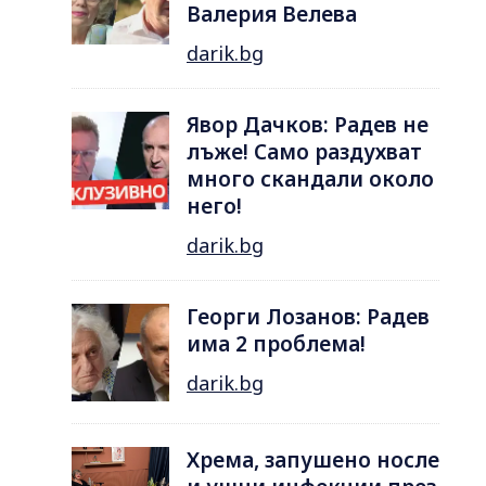
Валерия Велева
darik.bg
Явор Дачков: Радев не
лъже! Само раздухват
много скандали около
него!
darik.bg
Георги Лозанов: Радев
има 2 проблема!
darik.bg
Хрема, запушено носле