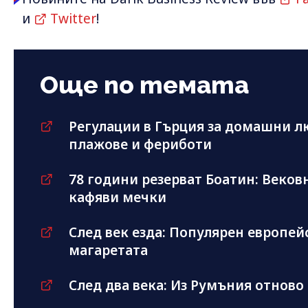
и
Twitter
!
Още по темата
Регулации в Гърция за домашни 
плажове и фериботи
78 години резерват Боатин: Веков
кафяви мечки
След век езда: Популярен европей
магаретата
След два века: Из Румъния отново