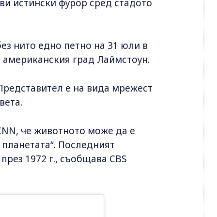
ави истински фурор сред стадото
ез нито едно петно на 31 юли в
 в американския град Лаймстоун.
 Представител е на вида мрежест
вета.
CNN, че животното може да е
 планетата“. Последният
през 1972 г., съобщава CBS