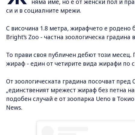
няма име, но е от женски пол и пр
си и в социалните мрежи.
С височина 1.8 метра, жирафчето е родено б
Bright’s Zoo - частна зоологическа градина
То прави своя публичен дебют този месец.
жираф - един от четирите вида жирафи по с
От зоологическата градина посочват пред 
„единственият мрежест жираф без петна на
подобен случай е от зоопарка Ueno в Токио 
News.