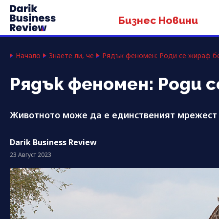
Бизнес Новини
Начало
Знаете ли, че
Рядък феномен: Роди се жираф б
Рядък феномен: Роди 
Животното може да е единственият мрежест 
Darik Business Review
23 Август 2023