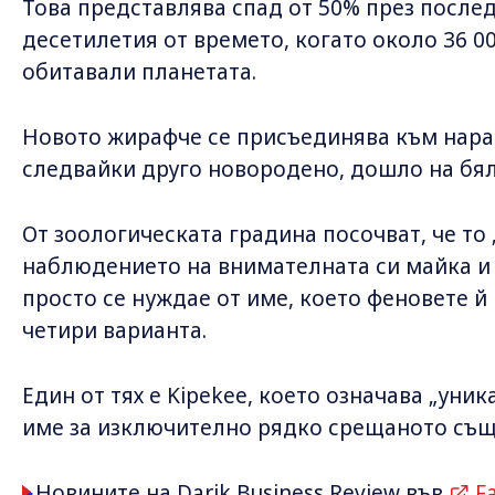
Това представлява спад от 50% през после
десетилетия от времето, когато около 36 
обитавали планетата.
Новото жирафче се присъединява към нараст
следвайки друго новородено, дошло на бял
От зоологическата градина посочват, че то
наблюдението на внимателната си майка и 
просто се нуждае от име, което феновете й
четири варианта.
Един от тях е Kipekee, което означава „уни
име за изключително рядко срещаното същ
Новините на Darik Business Review във
F