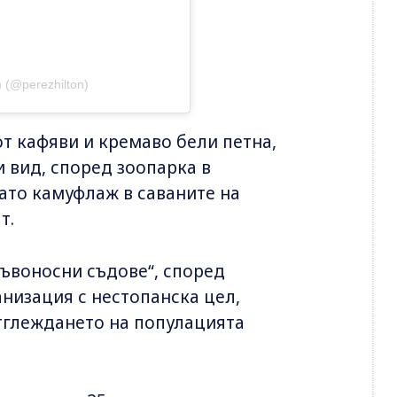
m (@perezhilton)
т кафяви и кремаво бели петна,
и вид, според зоопарка в
ато камуфлаж в саваните на
т.
ръвоносни съдове“, според
низация с нестопанска цел,
тглеждането на популацията