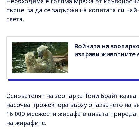
Необходима е голяма мрежа от кръвоносни
сърце, за да се задържи на копитата си най
света.
Войната на зоопарко
изправи животните 
Основателят на зоопарка Тони Брайт казва
насочва прожектора върху опазването на ви
16 000 мрежести жирафа в дивата природа,
на жирафите.