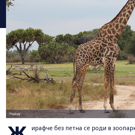
Pixabay
Ж
ирафче без петна се роди в зоопар