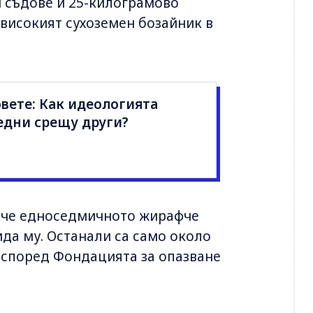
 съдове и 25-килограмово
-високият сухоземен бозайник в
вете: Как идеологията
едни срещу други?
, че едноседмичното жирафче
да му. Останали са само около
 според Фондацията за опазване