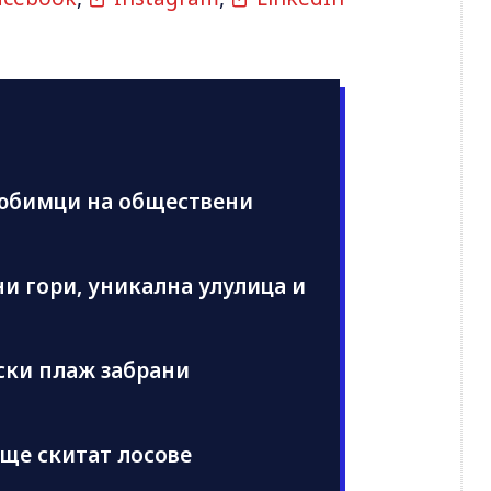
любимци на обществени
ни гори, уникална улулица и
ски плаж забрани
 ще скитат лосове