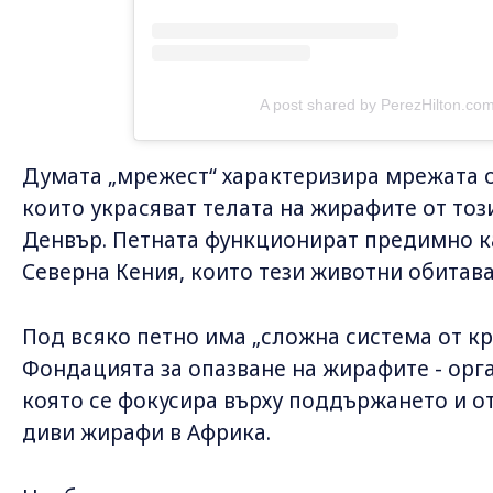
A post shared by PerezHilton.co
Думата „мрежест“ характеризира мрежата о
които украсяват телата на жирафите от тоз
Денвър. Петната функционират предимно к
Северна Кения, които тези животни обитава
Под всяко петно има „сложна система от к
Фондацията за опазване на жирафите - орга
която се фокусира върху поддържането и о
диви жирафи в Африка.