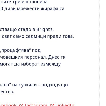
дните три и половина
000 диви мрежести жирафа са
ващо стадо в Bright’s,
 свят само седмици преди това.
 „процъфтява“ под
човешкия персонал. Днес тя
 могат да изберат измежду
кална“ на суахили – подходящо
ество.
acebook
,
Instagram
,
LinkedIn