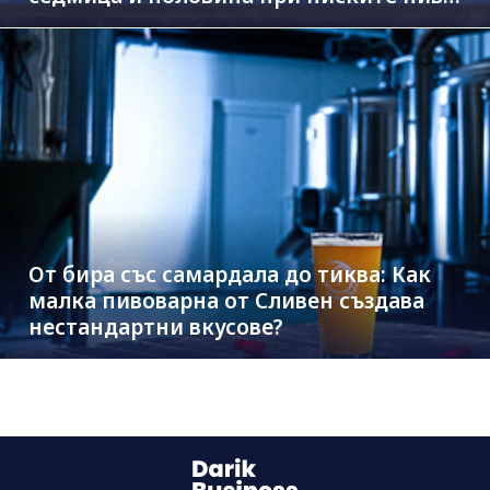
на Дунав
От бира със самардала до тиква: Как
малка пивоварна от Сливен създава
нестандартни вкусове?