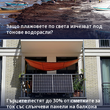
Защо плажовете по света изчезват под
тонове водорасли?
Гърците пестят до 30% от сметките за
ток със слънчеви панели на балкона