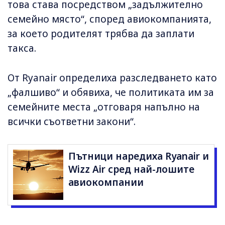
това става посредством „задължително
семейно място“, според авиокомпанията,
за което родителят трябва да заплати
такса.
От Ryanair определиха разследването като
„фалшиво“ и обявиха, че политиката им за
семейните места „отговаря напълно на
всички съответни закони“.
Пътници наредиха Ryanair и
Wizz Air сред най-лошите
авиокомпании