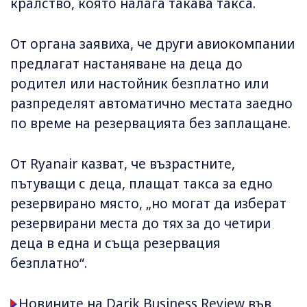
кралство, която налага такава такса.
От органа заявиха, че други авиокомпании
предлагат настаняване на деца до
родител или настойник безплатно или
разпределят автоматично местата заедно
по време на резервацията без заплащане.
От Ryanair казват, че възрастните,
пътуващи с деца, плащат такса за едно
резервирано място, „но могат да изберат
резервирани места до тях за до четири
деца в една и съща резервация
безплатно“.
Новините на Darik Business Review във