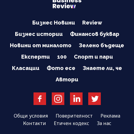
Бизнес Новини
Review
Бизнес истории
Финансов буквар
Новини от миналото
Зелено бъдеще
Експерти
100
Спорт и пари
Класации
Фото есе
Знаете ли, че
Автори
Общи условия
Поверителност
Реклама
Контакти
Етичен кодекс
За нас