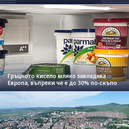
Гръцкото кисело мляко завладява
Европа, въпреки че е до 30% по-скъпо