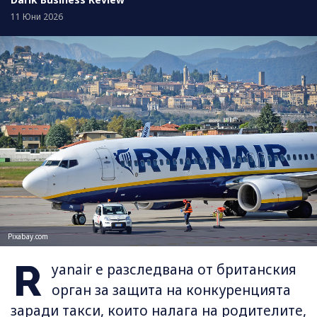
11 Юни 2026
Pixabay.com
R
yanair е разследвана от британския
орган за защита на конкуренцията
заради такси, които налага на родителите,