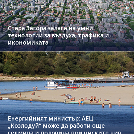
Стара Загора залага на умни
технологии за въздуха, трафика и
икономиката
Енергийният министър: АЕЦ
„Козлодуй“ може да работи още
седмица и половина при ниските нива