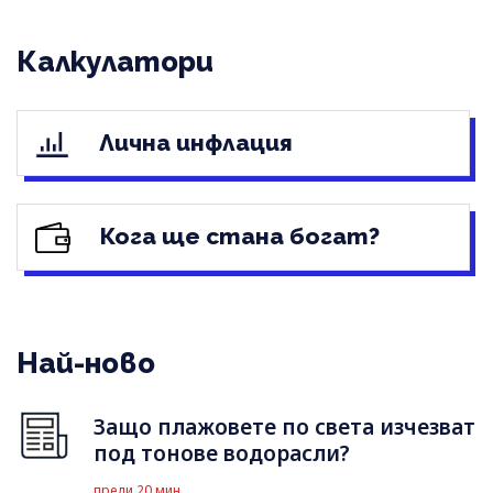
Калкулатори
Лична инфлация
Кога ще стана богат?
Най-ново
Защо плажовете по света изчезват
под тонове водорасли?
преди 20 мин